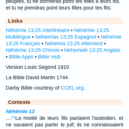
peuples, tu ne donneras point tes filles à leurs fils,
et tu ne prendras point leurs filles pour tes fils;
Links
Néhémie 13:25 Interlinéaire
•
Néhémie 13:25
Multilingue
•
Nehemías 13:25 Espagnol
•
Néhémie
13:25 Français
•
Nehemia 13:25 Allemand
•
Néhémie 13:25 Chinois
•
Nehemiah 13:25 Anglais
•
Bible Apps
•
Bible Hub
Version Louis Segond 1910
La Bible David Martin 1744
Darby Bible courtesy of
CCEL.org
.
Contexte
Néhémie 13
…
La moitié de leurs fils parlaient l'asdodien, et
24
ne savaient pas parler le juif; ils ne connaissaient