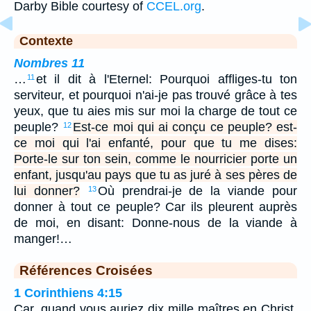
Darby Bible courtesy of
CCEL.org
.
Contexte
Nombres 11
…
et il dit à l'Eternel: Pourquoi affliges-tu ton
11
serviteur, et pourquoi n'ai-je pas trouvé grâce à tes
yeux, que tu aies mis sur moi la charge de tout ce
peuple?
Est-ce moi qui ai conçu ce peuple? est-
12
ce moi qui l'ai enfanté, pour que tu me dises:
Porte-le sur ton sein, comme le nourricier porte un
enfant, jusqu'au pays que tu as juré à ses pères de
lui donner?
Où prendrai-je de la viande pour
13
donner à tout ce peuple? Car ils pleurent auprès
de moi, en disant: Donne-nous de la viande à
manger!…
Références Croisées
1 Corinthiens 4:15
Car, quand vous auriez dix mille maîtres en Christ,