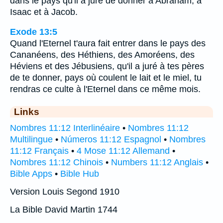
dans le pays qu'il a juré de donner à Abraham, à
Isaac et à Jacob.
Exode 13:5
Quand l'Eternel t'aura fait entrer dans le pays des
Cananéens, des Héthiens, des Amoréens, des
Héviens et des Jébusiens, qu'il a juré à tes pères
de te donner, pays où coulent le lait et le miel, tu
rendras ce culte à l'Eternel dans ce même mois.
Links
Nombres 11:12 Interlinéaire
•
Nombres 11:12
Multilingue
•
Números 11:12 Espagnol
•
Nombres
11:12 Français
•
4 Mose 11:12 Allemand
•
Nombres 11:12 Chinois
•
Numbers 11:12 Anglais
•
Bible Apps
•
Bible Hub
Version Louis Segond 1910
La Bible David Martin 1744