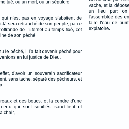
 tué, ou un mort, ou un sépulcre.
vache, et la dépos
un lieu pur; on
l'assemblée des enf
t qui n'est pas en voyage s'abstient de
faire l'eau de puri
i-là sera retranché de son peuple; parce
expiatoire.
l'offrande de l'Eternel au temps fixé, cet
eine de son péché.
u le péché, il l'a fait devenir péché pour
enions en lui justice de Dieu.
ffet, d'avoir un souverain sacrificateur
ent, sans tache, séparé des pécheurs, et
x,
ureaux et des boucs, et la cendre d'une
eux qui sont souillés, sanctifient et
a chair,