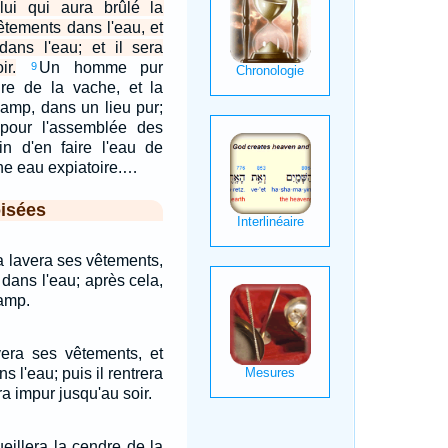
lui qui aura brûlé la
êtements dans l'eau, et
dans l'eau; et il sera
ir.
Un homme pur
9
dre de la vache, et la
amp, dans un lieu pur;
pour l'assemblée des
fin d'en faire l'eau de
une eau expiatoire.…
isées
ra lavera ses vêtements,
 dans l'eau; après cela,
camp.
avera ses vêtements, et
s l'eau; puis il rentrera
a impur jusqu'au soir.
illera la cendre de la