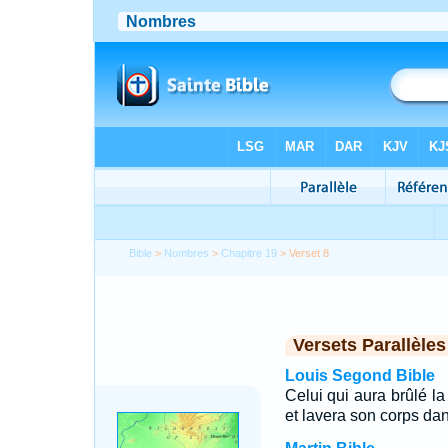
Bible
>
Nombres
>
Chapitre 19
> Verset 8
Versets Parallèles
Louis Segond Bible
Celui qui aura brûlé l
et lavera son corps dans