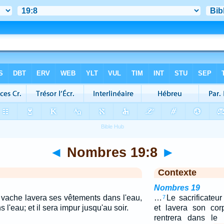
◄
Nombres 19:8
►
Contexte
Nombres 19
a vache lavera ses vêtements dans l'eau,
…
Le sacrificateu
7
 l'eau; et il sera impur jusqu'au soir.
et lavera son cor
rentrera dans le