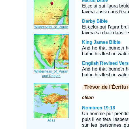
Martin Bible
Et celui qui l'aura brû
lavera aussi dans l'eau s
Darby Bible
Et celui qui l'aura br
lavera sa chair dans l'e
King James Bible
And he that burneth h
bathe his flesh in water
English Revised Vers
And he that burneth h
bathe his flesh in water
Trésor de l'Écritur
clean
Nombres 19:18
Un homme pur prendra 
puis il en fera l'aspers
sur les personnes qu