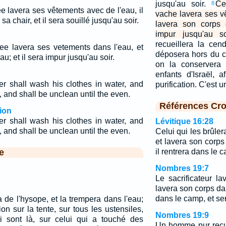
jusqu'au soir.
Ce
8
lée lavera ses vêtements avec de l'eau, il
vache lavera ses v
a chair, et il sera souillé jusqu'au soir.
lavera son corps 
impur jusqu'au so
recueillera la cen
ulee lavera ses vetements dans l'eau, et
déposera hors du c
au; et il sera impur jusqu'au soir.
on la conservera 
enfants d'Israël, a
er shall wash his clothes in water, and
purification. C'est 
, and shall be unclean until the even.
Références Cro
ion
er shall wash his clothes in water, and
Lévitique 16:28
, and shall be unclean until the even.
Celui qui les brûle
et lavera son corps
e
il rentrera dans le 
Nombres 19:7
Le sacrificateur l
lavera son corps dan
dans le camp, et ser
de l'hysope, et la trempera dans l'eau;
ion sur la tente, sur tous les ustensiles,
Nombres 19:9
i sont là, sur celui qui a touché des
Un homme pur recue