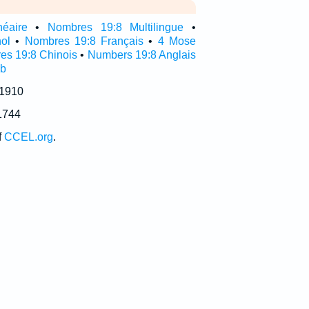
néaire
•
Nombres 19:8 Multilingue
•
ol
•
Nombres 19:8 Français
•
4 Mose
es 19:8 Chinois
•
Numbers 19:8 Anglais
ub
 1910
1744
f
CCEL.org
.