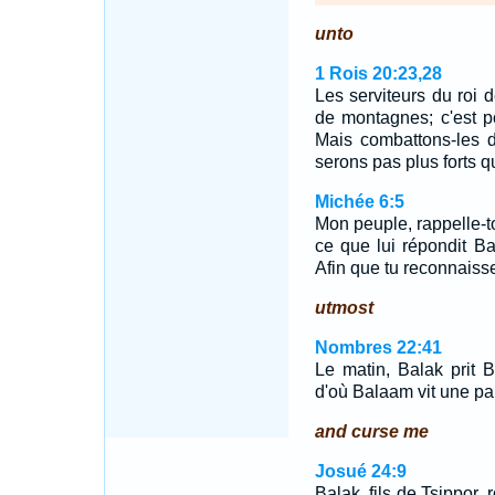
unto
1 Rois 20:23,28
Les serviteurs du roi d
de montagnes; c'est po
Mais combattons-les d
serons pas plus forts 
Michée 6:5
Mon peuple, rappelle-to
ce que lui répondit Ba
Afin que tu reconnaisses
utmost
Nombres 22:41
Le matin, Balak prit 
d'où Balaam vit une par
and curse me
Josué 24:9
Balak, fils de Tsippor, 