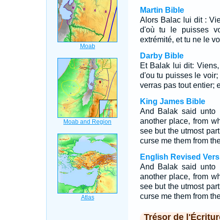
Martin Bible
Alors Balac lui dit : Vi
d'où tu le puisses v
extrémité, et tu ne le v
Darby Bible
Et Balak lui dit: Viens
d'ou tu puisses le voir;
verras pas tout entier; 
King James Bible
And Balak said unto 
another place, from w
see but the utmost part
curse me them from th
English Revised Vers
And Balak said unto 
another place, from w
see but the utmost part
curse me them from th
Trésor de l'Écritur