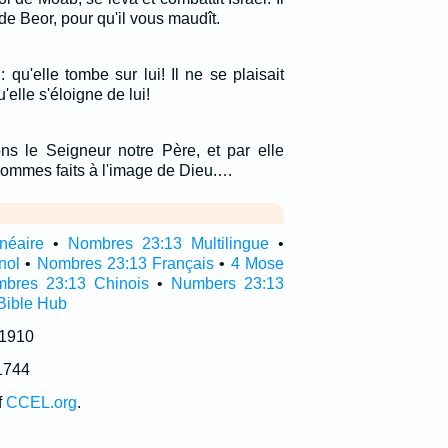
 de Beor, pour qu'il vous maudît.
: qu'elle tombe sur lui! Il ne se plaisait
'elle s'éloigne de lui!
ns le Seigneur notre Père, et par elle
ommes faits à l'image de Dieu.…
néaire
•
Nombres 23:13 Multilingue
•
nol
•
Nombres 23:13 Français
•
4 Mose
bres 23:13 Chinois
•
Numbers 23:13
Bible Hub
 1910
1744
f
CCEL.org
.