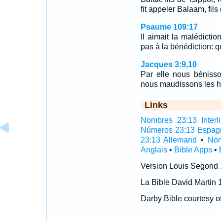
fit appeler Balaam, fils
Psaume 109:17
Il aimait la malédiction
pas à la bénédiction: qu
Jacques 3:9,10
Par elle nous bénisso
nous maudissons les h
Links
Nombres 23:13 Interli
Números 23:13 Espag
23:13 Allemand
•
Nom
Anglais
•
Bible Apps
•
Version Louis Segond
La Bible David Martin 
Darby Bible courtesy o