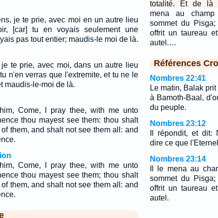
totalité. Et de là
mena au champ 
ens, je te prie, avec moi en un autre lieu
sommet du Pisga; i
oir, [car] tu en voyais seulement une
offrit un taureau 
oyais pas tout entier; maudis-le moi de là.
autel.…
Références Cro
, je te prie, avec moi, dans un autre lieu
 tu n'en verras que l'extremite, et tu ne le
Nombres 22:41
et maudis-le-moi de là.
Le matin, Balak prit
à Bamoth-Baal, d'o
du peuple.
him, Come, I pray thee, with me unto
hence thou mayest see them: thou shalt
Nombres 23:12
 of them, and shalt not see them all: and
Il répondit, et dit
ence.
dire ce que l'Etern
ion
Nombres 23:14
him, Come, I pray thee, with me unto
Il le mena au cha
hence thou mayest see them; thou shalt
sommet du Pisga; i
 of them, and shalt not see them all: and
offrit un taureau 
ence.
autel.
e