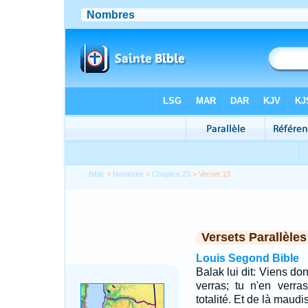
Bible
>
Nombres
>
Chapitre 23
> Verset 13
Versets Parallèles
Louis Segond Bible
Balak lui dit: Viens do
verras; tu n'en verra
totalité. Et de là maudi