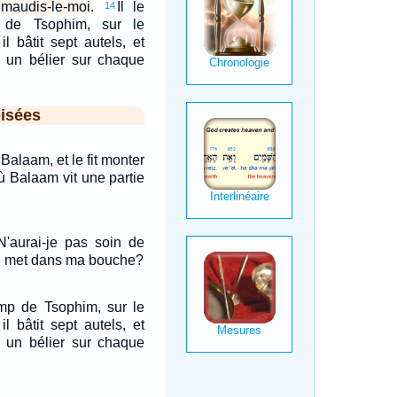
 maudis-le-moi.
Il le
14
de Tsophim, sur le
l bâtit sept autels, et
et un bélier sur chaque
isées
 Balaam, et le fit monter
ù Balaam vit une partie
: N'aurai-je pas soin de
el met dans ma bouche?
mp de Tsophim, sur le
l bâtit sept autels, et
et un bélier sur chaque