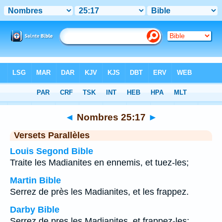
Bible
>
Nombres
>
Chapitre 25
> Verset 17
◄
Nombres 25:17
►
Versets Parallèles
Louis Segond Bible
Traite les Madianites en ennemis, et tuez-les;
Martin Bible
Serrez de près les Madianites, et les frappez.
Darby Bible
Serrez de pres les Madianites, et frappez-les;