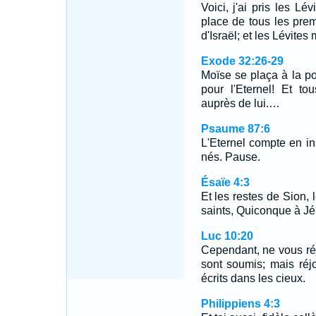
Voici, j'ai pris les Lé
place de tous les pre
d'Israël; et les Lévite
Exode 32:26-29
Moïse se plaça à la po
pour l'Eternel! Et to
auprès de lui.…
Psaume 87:6
L'Eternel compte en ins
nés. Pause.
Ésaïe 4:3
Et les restes de Sion,
saints, Quiconque à Jér
Luc 10:20
Cependant, ne vous ré
sont soumis; mais ré
écrits dans les cieux.
Philippiens 4:3