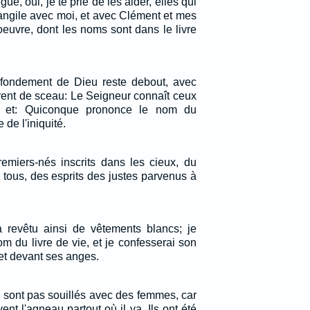
ègue, oui, je te prie de les aider, elles qui
angile avec moi, et avec Clément et mes
euvre, dont les noms sont dans le livre
 fondement de Dieu reste debout, avec
rvent de sceau: Le Seigneur connaît ceux
t; et: Quiconque prononce le nom du
 de l'iniquité.
emiers-nés inscrits dans les cieux, du
 tous, des esprits des justes parvenus à
a revêtu ainsi de vêtements blancs; je
om du livre de vie, et je confesserai son
t devant ses anges.
 sont pas souillés avec des femmes, car
ivent l'agneau partout où il va. Ils ont été