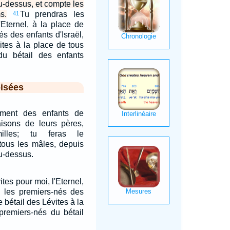
au-dessus, et compte les
s.
Tu prendras les
41
'Eternel, à la place de
és des enfants d'Israël,
vites à la place de tous
du bétail des enfants
isées
ment des enfants de
aisons de leurs pères,
illes; tu feras le
ous les mâles, depuis
au-dessus.
tes pour moi, l'Eternel,
s les premiers-nés des
le bétail des Lévites à la
premiers-nés du bétail
.