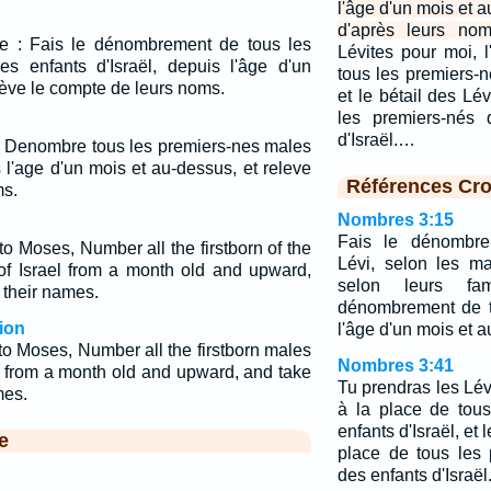
l'âge d'un mois et 
d'après leurs nom
ïse : Fais le dénombrement de tous les
Lévites pour moi, l
s enfants d'Israël, depuis l'âge d'un
tous les premiers-n
lève le compte de leurs noms.
et le bétail des Lé
les premiers-nés 
d'Israël.…
se: Denombre tous les premiers-nes males
is l'age d'un mois et au-dessus, et releve
Références Cro
ms.
Nombres 3:15
Fais le dénombre
 Moses, Number all the firstborn of the
Lévi, selon les m
 of Israel from a month old and upward,
selon leurs fam
 their names.
dénombrement de t
ion
l'âge d'un mois et 
o Moses, Number all the firstborn males
Nombres 3:41
el from a month old and upward, and take
Tu prendras les Lévi
mes.
à la place de tou
enfants d'Israël, et 
e
place de tous les 
des enfants d'Israël