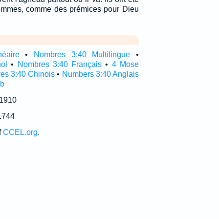
 hommes, comme des prémices pour Dieu
néaire
•
Nombres 3:40 Multilingue
•
ol
•
Nombres 3:40 Français
•
4 Mose
es 3:40 Chinois
•
Numbers 3:40 Anglais
ub
 1910
1744
f
CCEL.org
.