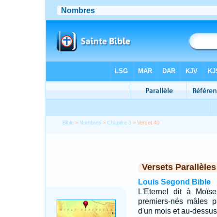
Bible
>
Nombres
>
Chapitre 3
> Verset 40
Versets Parallèles
Louis Segond Bible
L'Eternel dit à Moïs
premiers-nés mâles pa
d'un mois et au-dessus