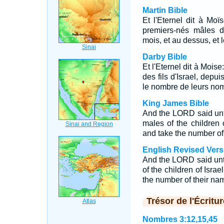
Martin Bible
Et l'Eternel dit à Mo
premiers-nés mâles de
mois, et au dessus, et 
Darby Bible
Et l'Eternel dit à Moi
des fils d'Israel, depu
le nombre de leurs no
King James Bible
And the LORD said unto
males of the children
and take the number of
English Revised Vers
And the LORD said unt
of the children of Isra
the number of their na
Trésor de l'Écritur
Nombres 3:12,15,45