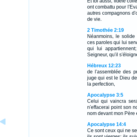
Et toi aussi, fidèle coll
ont combattu pour l'Ev
autres compagnons d'o
de vie.
2 Timothée 2:19
Néanmoins, le solide
ces paroles qui lui se
qui lui appartiennen
Seigneur, qu'il s'éloigne
Hébreux 12:23
de l'assemblée des pr
juge qui est le Dieu de
la perfection,
Apocalypse 3:5
Celui qui vaincra ser
n'effacerai point son n
nom devant mon Père e
Apocalypse 14:4
Ce sont ceux qui ne se
ils sont vierges; ils su