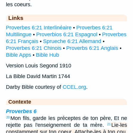
les coeurs.
Links
Proverbes 6:21 Interlinéaire
•
Proverbes 6:21
Multilingue
•
Proverbios 6:21 Espagnol
•
Proverbes
6:21 Français
•
Sprueche 6:21 Allemand
•
Proverbes 6:21 Chinois
•
Proverbs 6:21 Anglais
•
Bible Apps
•
Bible Hub
Version Louis Segond 1910
La Bible David Martin 1744
Darby Bible courtesy of
CCEL.org
.
Contexte
Proverbes 6
Mon fils, garde les préceptes de ton père, Et ne
20
rejette pas l'enseignement de ta mère.
Lie-les
21
constamment sur ton coeur, Attache-les à ton cou.