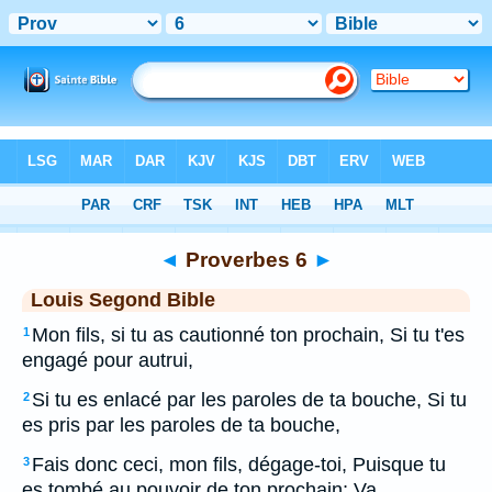
Bible
>
LSG
> Proverbes 6
◄
Proverbes 6
►
Louis Segond Bible
Mon fils, si tu as cautionné ton prochain, Si tu t'es
1
engagé pour autrui,
Si tu es enlacé par les paroles de ta bouche, Si tu
2
es pris par les paroles de ta bouche,
Fais donc ceci, mon fils, dégage-toi, Puisque tu
3
es tombé au pouvoir de ton prochain; Va,