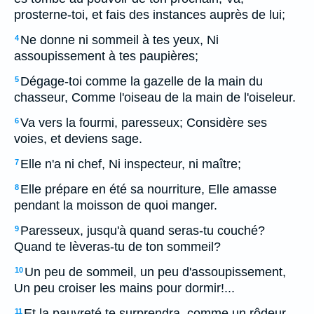
prosterne-toi, et fais des instances auprès de lui;
Ne donne ni sommeil à tes yeux, Ni
4
assoupissement à tes paupières;
Dégage-toi comme la gazelle de la main du
5
chasseur, Comme l'oiseau de la main de l'oiseleur.
Va vers la fourmi, paresseux; Considère ses
6
voies, et deviens sage.
Elle n'a ni chef, Ni inspecteur, ni maître;
7
Elle prépare en été sa nourriture, Elle amasse
8
pendant la moisson de quoi manger.
Paresseux, jusqu'à quand seras-tu couché?
9
Quand te lèveras-tu de ton sommeil?
Un peu de sommeil, un peu d'assoupissement,
10
Un peu croiser les mains pour dormir!...
Et la pauvreté te surprendra, comme un rôdeur,
11