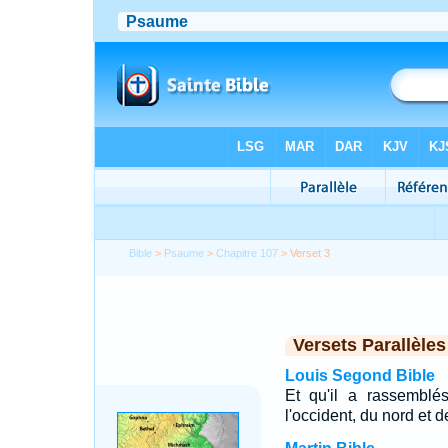
Bible
>
Psaume
>
Chapitre 107
> Verset 3
Versets Parallèles
Louis Segond Bible
Et qu'il a rassemblé
l'occident, du nord et d