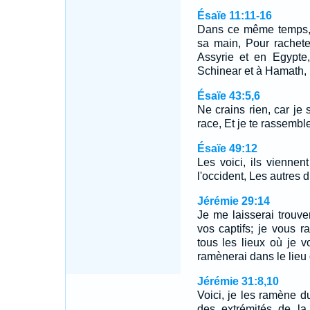
Ésaïe 11:11-16
Dans ce même temps, 
sa main, Pour rachete
Assyrie et en Egypte
Schinear et à Hamath, 
Ésaïe 43:5,6
Ne crains rien, car je 
race, Et je te rassembl
Ésaïe 49:12
Les voici, ils viennen
l'occident, Les autres 
Jérémie 29:14
Je me laisserai trouver
vos captifs; je vous r
tous les lieux où je vo
ramènerai dans le lieu d
Jérémie 31:8,10
Voici, je les ramène d
des extrémités de la 