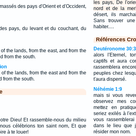
les pays, De l'orie
amassés des pays d'Orient et d'Occident,
nord et de la mer
désert, ils marcha
Sans trouver une 
habiter.…
 des pays, du levant et du couchant, du
Références Cro
Deutéronome 30:3
f the lands, from the east, and from the
alors l'Eternel, 
nd from the south.
captifs et aura co
ion
rassemblera encore
of the lands, from the east and from the
peuples chez lesque
d from the south.
t'aura dispersé.
Néhémie 1:9
e
mais si vous reve
observez mes co
mettez en pratiqu
seriez exilés à l'ex
vous rassemblerai
notre Dieu! Et rassemble-nous du milieu
dans le lieu que j
 nous célébrions ton saint nom, Et que
résider mon nom.
re à te louer!