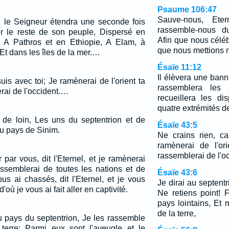
Psaume 106:47
Sauve-nous, Eter
le Seigneur étendra une seconde fois
rassemble-nous du
r le reste de son peuple, Dispersé en
Afin que nous céléb
, A Pathros et en Ethiopie, A Elam, à
que nous mettions no
Et dans les îles de la mer.…
Ésaïe 11:12
Il élèvera une banni
suis avec toi; Je ramènerai de l'orient ta
rassemblera les e
erai de l'occident.…
recueillera les d
quatre extrémités de
t de loin, Les uns du septentrion et de
Ésaïe 43:5
du pays de Sinim.
Ne crains rien, ca
ramènerai de l'or
rassemblerai de l'oc
 par vous, dit l'Eternel, et je ramènerai
assemblerai de toutes les nations et de
Ésaïe 43:6
us ai chassés, dit l'Eternel, et je vous
Je dirai au septent
'où je vous ai fait aller en captivité.
Ne retiens point! 
pays lointains, Et m
de la terre,
u pays du septentrion, Je les rassemble
terre; Parmi eux sont l'aveugle et le