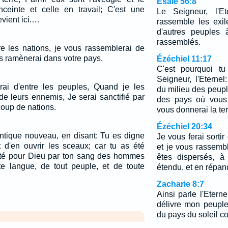
Ésaïe 56:8
ceinte et celle en travail; C'est une
Le Seigneur, l'Et
evient ici.…
rassemble les exilé
d'autres peuples 
rassemblés.
tre les nations, je vous rassemblerai de
us ramènerai dans votre pays.
Ézéchiel 11:17
C'est pourquoi tu
Seigneur, l'Eterne
ai d'entre les peuples, Quand je les
du milieu des peupl
e leurs ennemis, Je serai sanctifié par
des pays où vous 
oup de nations.
vous donnerai la terr
Ézéchiel 20:34
antique nouveau, en disant: Tu es digne
Je vous ferai sorti
t d'en ouvrir les sceaux; car tu as été
et je vous rassemb
eté pour Dieu par ton sang des hommes
êtes dispersés, à
ute langue, de tout peuple, et de toute
étendu, et en répan
Zacharie 8:7
Ainsi parle l'Etern
délivre mon peuple
du pays du soleil c