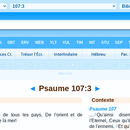
◄
Psaume 107:3
►
Contexte
Psaume 107
s de tous les pays, De l'orient et de
…
Qu'ainsi dis
2
e la mer!
l'Eternel, Ceux qu'
de l'ennemi,
Et qu
3