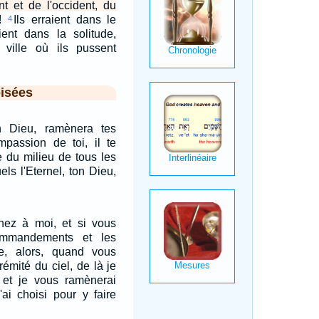
nt et de l'occident, du
!
Ils erraient dans le
4
ient dans la solitude,
ville où ils pussent
isées
ton Dieu, ramènera tes
mpassion de toi, il te
 du milieu de tous les
ls l'Eternel, ton Dieu,
nez à moi, et si vous
mmandements et les
e, alors, quand vous
trémité du ciel, de là je
 et je vous ramènerai
'ai choisi pour y faire