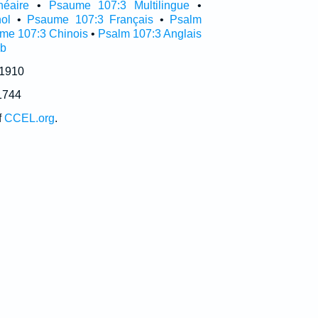
néaire
•
Psaume 107:3 Multilingue
•
ol
•
Psaume 107:3 Français
•
Psalm
me 107:3 Chinois
•
Psalm 107:3 Anglais
ub
 1910
1744
f
CCEL.org
.