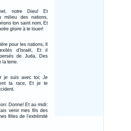
nel, notre Dieu! Et
 milieu des nations,
rions ton saint nom, Et
tre gloire à te louer!
ère pour les nations, Il
xilés d'Israël, Et il
ispersés de Juda, Des
 la terre.
r je suis avec toi; Je
ient ta race, Et je te
cident.
rion: Donne! Et au midi:
Fais venir mes fils des
es filles de l'extrémité