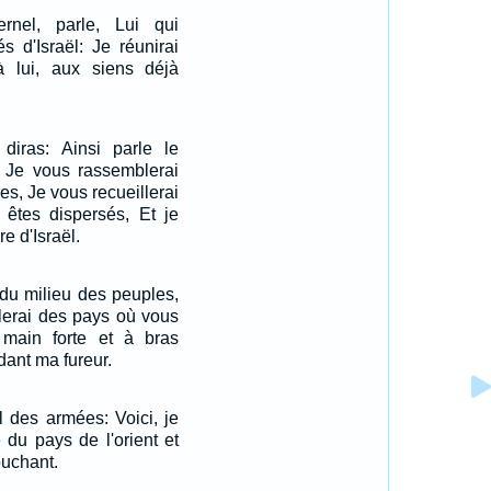
ernel, parle, Lui qui
s d'Israël: Je réunirai
à lui, aux siens déjà
 diras: Ainsi parle le
l: Je vous rassemblerai
es, Je vous recueillerai
êtes dispersés, Et je
e d'Israël.
r du milieu des peuples,
lerai des pays où vous
 main forte et à bras
dant ma fureur.
el des armées: Voici, je
 du pays de l'orient et
ouchant.