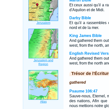
Martin Bible
Et ceux aussi qu'il a r
d'Aquilon et de Midi.
Darby Bible
Et qu'il a rassembles
nord et de la mer.
King James Bible
And gathered them out o
west, from the north, a
English Revised Vers
And gathered them out 
west, from the north an
Trésor de l'Écritur
gathered
Psaume 106:47
Sauve-nous, Eternel, 
des nations, Afin que
nous mettions notre gloi