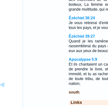
boiteux, La femme en
grande multitude, qui r
Ézéchiel 36:24
Je vous retirerai d'en
tous les pays, et je vo
Ézéchiel 39:27
Quand je les ramèner
rassemblerai du pays d
eux aux yeux de beauc
Apocalypse 5:9
Et ils chantaient un c
de prendre le livre, e
immolé, et tu as rach
de toute tribu, de to
nation;
south.
Links