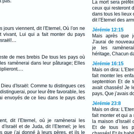
 pas.
La mort sera préfér
ceux qui resteront 
dans tous les lieux 
dit l'Eternel des ar
s jours viennent, dit l'Eternel, Où l'on ne
Jérémie 12:15
st vivant, Lui qui a fait monter du pays
Mais après que je
Israël!…
J'aurai de nouvea
je les ramèner
héritage, Chacun d
reste de mes brebis De tous les pays où
 les ramènerai dans leur pâturage; Elles
Jérémie 16:15
iplieront.…
Mais on dira: L'Eter
fait monter les enf
septentrion Et de 
le Dieu d'Israël: Comme tu distingues ces
avait chassés! Je 
distinguerai, pour leur être favorable, les
pays, Que j'avais d
'ai envoyés de ce lieu dans le pays des
Jérémie 23:8
Mais on dira: L'Eter
fait monter et qui 
ent, dit l'Eternel, où je ramènerai les
la maison d'Israël
'Israël et de Juda, dit l'Eternel; je les
Et de tous les p
 que j'ai donné à leurs pères, et ils le
chassés! Et ils habi