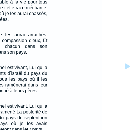
able à la vie pour tous
de cette race méchante,
où je les aurai chassés,
mées.
 les aurai arrachés,
u compassion d'eux, Et
ai chacun dans son
ans son pays.
nel est vivant, Lui qui a
ants d'Israël du pays du
tous les pays où il les
les ramènerai dans leur
onné à leurs pères.
nel est vivant, Lui qui a
a ramené La postérité de
 du pays du septentrion
ays où je les avais
teront dans leur pays.