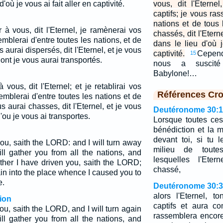
'où je vous ai fait aller en captivité.
vous, dit l'Eterne
captifs; je vous ra
nations et de tous 
 à vous, dit l'Eternel, je ramènerai vos
chassés, dit l'Etern
emblerai d'entre toutes les nations, et de
dans le lieu d'où j
s aurai dispersés, dit l'Eternel, et je vous
captivité.
Cepend
15
dont je vous aurai transportés.
nous a suscit
Babylone!…
 vous, dit l'Eternel; et je retablirai vos
Références Cro
semblerai d'entre toutes les nations et de
s aurai chasses, dit l'Eternel, et je vous
Deutéronome 30:1
d'ou je vous ai transportes.
Lorsque toutes ces 
bénédiction et la 
devant toi, si tu
you, saith the LORD: and I will turn away
milieu de toute
ill gather you from all the nations, and
lesquelles l'Eter
ither I have driven you, saith the LORD;
chassé,
ain into the place whence I caused you to
e.
Deutéronome 30:3
alors l'Eternel, 
ion
captifs et aura co
you, saith the LORD, and I will turn again
rassemblera encore
ill gather you from all the nations, and