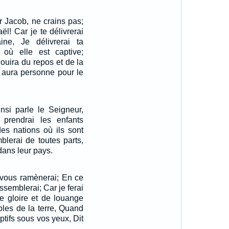
ur Jacob, ne crains pas;
aël! Car je te délivrerai
aine, Je délivrerai ta
 où elle est captive;
jouira du repos et de la
n'y aura personne pour le
insi parle le Seigneur,
je prendrai les enfants
des nations où ils sont
mblerai de toutes parts,
dans leur pays.
 vous ramènerai; En ce
ssemblerai; Car je ferai
e gloire et de louange
ples de la terre, Quand
ptifs sous vos yeux, Dit