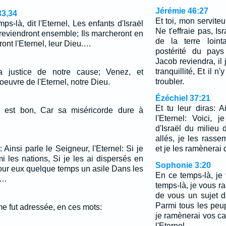
Jérémie 46:27
33,34
Et toi, mon servite
ps-là, dit l'Eternel, Les enfants d'Israël
Ne t'effraie pas, Isr
 reviendront ensemble; Ils marcheront en
de la terre loint
ront l'Eternel, leur Dieu.…
postérité du pays
Jacob reviendra, il 
tranquillité, Et il 
la justice de notre cause; Venez, et
troubler.
euvre de l'Eternel, notre Dieu.
Ézéchiel 37:21
Et tu leur diras: A
il est bon, Car sa miséricorde dure à
l'Eternel: Voici, 
d'Israël du milieu 
allés, je les rasse
 Ainsi parle le Seigneur, l'Eternel: Si je
et je les ramènerai 
i les nations, Si je les ai dispersés en
Sophonie 3:20
pour eux quelque temps un asile Dans les
En ce temps-là, je
.…
temps-là, je vous ra
de vous un sujet d
Parmi tous les peu
me fut adressée, en ces mots:
je ramènerai vos ca
l'Eternel.