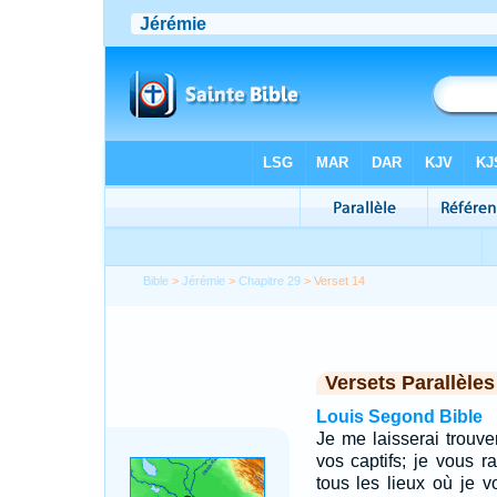
Bible
>
Jérémie
>
Chapitre 29
> Verset 14
Versets Parallèles
Louis Segond Bible
Je me laisserai trouver
vos captifs; je vous r
tous les lieux où je vo