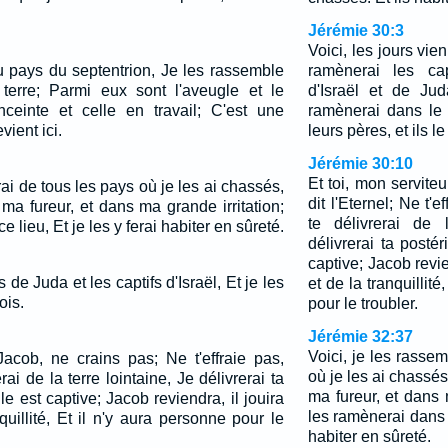
Jérémie 30:3
Voici, les jours vien
u pays du septentrion, Je les rassemble
ramènerai les ca
terre; Parmi eux sont l'aveugle et le
d'Israël et de Juda
ceinte et celle en travail; C'est une
ramènerai dans le
vient ici.
leurs pères, et ils l
Jérémie 30:10
Et toi, mon servite
rai de tous les pays où je les ai chassés,
dit l'Eternel; Ne t'e
a fureur, et dans ma grande irritation;
te délivrerai de 
 lieu, Et je les y ferai habiter en sûreté.
délivrerai ta posté
captive; Jacob revie
 de Juda et les captifs d'Israël, Et je les
et de la tranquillité
ois.
pour le troubler.
Jérémie 32:37
Voici, je les rasse
Jacob, ne crains pas; Ne t'effraie pas,
où je les ai chassé
erai de la terre lointaine, Je délivrerai ta
ma fureur, et dans 
le est captive; Jacob reviendra, il jouira
les ramènerai dans c
uillité, Et il n'y aura personne pour le
habiter en sûreté.