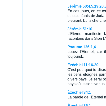
Jérémie 50:4,5,19,20,
En ces jours, en ce tem
et les enfants de Juda
pleurant, Et ils cherche
Jérémie 51:10
L'Eternel manifeste 
racontons dans Sion L'o
Psaume 136:1,4
Louez l'Eternel, car 
toujours!…
Ézéchiel 11:16-20
C'est pourquoi tu diras:
les tiens éloignés parm
divers pays, Je serai 
pays où ils sont venus
Ézéchiel 34:1
La parole de l'Eternel 
Ézéchiel 36:1