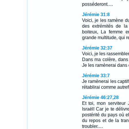
posséderont.…
Jérémie 31:8
Voici, je les ramène d
des extrémités de la 
boiteux, La femme en
grande multitude, qui re
Jérémie 32:37
Voici, je les rassemble
Dans ma colère, dans m
Je les ramènerai dans ce
Jérémie 33:7
Je ramènerai les captifs
rétablirai comme autref
Jérémie 46:27,28
Et toi, mon serviteur 
Israël! Car je te délivr
postérité du pays où el
du repos et de la tranq
troubler.…