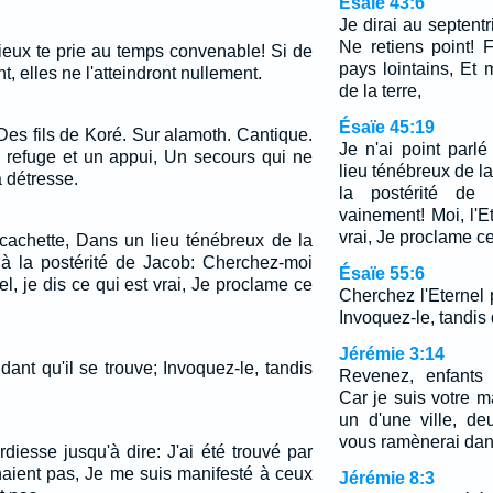
Ésaïe 43:6
Je dirai au septent
Ne retiens point! 
ieux te prie au temps convenable! Si de
pays lointains, Et m
 elles ne l'atteindront nullement.
de la terre,
Ésaïe 45:19
Des fils de Koré. Sur alamoth. Cantique.
Je n'ai point parl
 refuge et un appui, Un secours qui ne
lieu ténébreux de la 
 détresse.
la postérité de 
vainement! Moi, l'Et
vrai, Je proclame ce 
 cachette, Dans un lieu ténébreux de la
it à la postérité de Jacob: Cherchez-moi
Ésaïe 55:6
el, je dis ce qui est vrai, Je proclame ce
Cherchez l'Eternel 
Invoquez-le, tandis q
Jérémie 3:14
ant qu'il se trouve; Invoquez-le, tandis
Revenez, enfants r
Car je suis votre m
un d'une ville, de
vous ramènerai dan
diesse jusqu'à dire: J'ai été trouvé par
aient pas, Je me suis manifesté à ceux
Jérémie 8:3