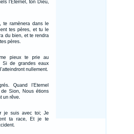
ls l'Eternel, ton Dieu,
u, te ramènera dans le
nt tes pères, et tu le
ra du bien, et te rendra
tes pères.
mme pieux te prie au
! Si de grandes eaux
l'atteindront nullement.
rés. Quand l'Eternel
s de Sion, Nous étions
t un rêve.
r je suis avec toi; Je
ient ta race, Et je te
cident.