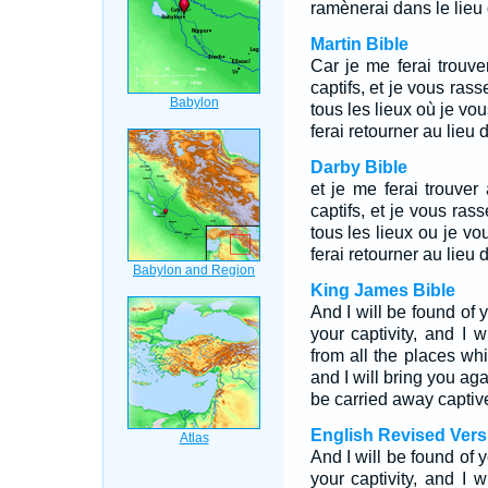
ramènerai dans le lieu d
Martin Bible
Car je me ferai trouver
captifs, et je vous rass
tous les lieux où je vou
ferai retourner au lieu 
Darby Bible
et je me ferai trouver à
captifs, et je vous ras
tous les lieux ou je vou
ferai retourner au lieu 
King James Bible
And I will be found of 
your captivity, and I w
from all the places wh
and I will bring you ag
be carried away captiv
English Revised Vers
And I will be found of 
your captivity, and I w