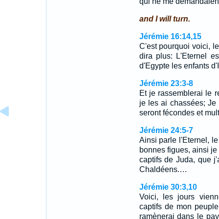
qui ne me demandaient
and I will turn.
Jérémie 16:14,15
C'est pourquoi voici, le
dira plus: L'Eternel e
d'Egypte les enfants d'
Jérémie 23:3-8
Et je rassemblerai le 
je les ai chassées; Je
seront fécondes et mult
Jérémie 24:5-7
Ainsi parle l'Eternel, 
bonnes figues, ainsi je 
captifs de Juda, que j
Chaldéens.…
Jérémie 30:3,10
Voici, les jours vienn
captifs de mon peuple d
ramènerai dans le pays