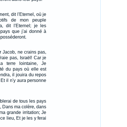
nent, dit l'Eternel, où je
ptifs de mon peuple
, dit l'Eternel; je les
 pays que j'ai donné à
e posséderont.
ur Jacob, ne crains pas,
ffraie pas, Israël! Car je
la terre lointaine, Je
rité du pays où elle est
ndra, il jouira du repos
, Et il n'y aura personne
mblerai de tous les pays
s, Dans ma colère, dans
ma grande irritation; Je
e lieu, Et je les y ferai