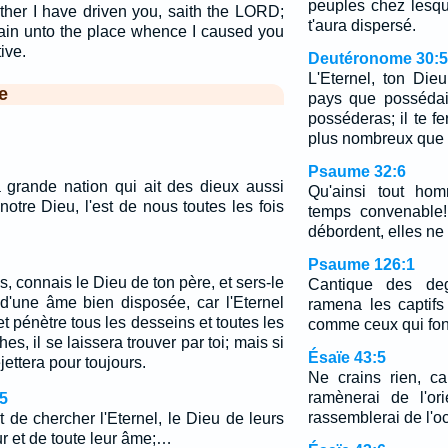
peuples chez lesque
ither I have driven you, saith the LORD;
t'aura dispersé.
gain unto the place whence I caused you
ive.
Deutéronome 30:5
L'Eternel, ton Die
e
pays que possédaie
posséderas; il te fe
plus nombreux que 
Psaume 32:6
la grande nation qui ait des dieux aussi
Qu'ainsi tout ho
notre Dieu, l'est de nous toutes les fois
temps convenable
débordent, elles ne 
Psaume 126:1
s, connais le Dieu de ton père, et sers-le
Cantique des deg
d'une âme bien disposée, car l'Eternel
ramena les captif
t pénètre tous les desseins et toutes les
comme ceux qui fon
es, il se laissera trouver par toi; mais si
Ésaïe 43:5
ejettera pour toujours.
Ne crains rien, ca
ramènerai de l'or
5
rassemblerai de l'oc
t de chercher l'Eternel, le Dieu de leurs
ur et de toute leur âme;…