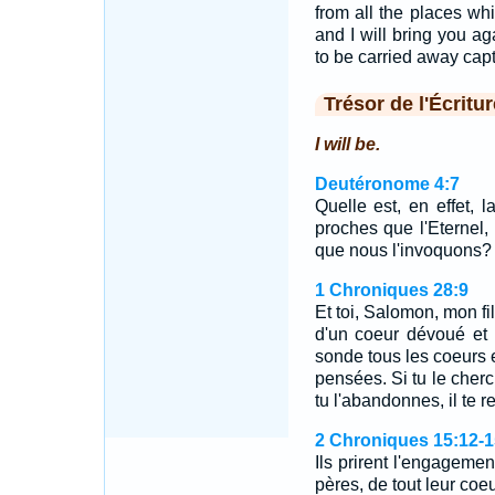
from all the places wh
and I will bring you a
to be carried away capt
Trésor de l'Écritur
I will be.
Deutéronome 4:7
Quelle est, en effet, 
proches que l'Eternel, 
que nous l'invoquons?
1 Chroniques 28:9
Et toi, Salomon, mon fil
d'un coeur dévoué et 
sonde tous les coeurs e
pensées. Si tu le cherch
tu l'abandonnes, il te r
2 Chroniques 15:12-1
Ils prirent l'engagemen
pères, de tout leur coe