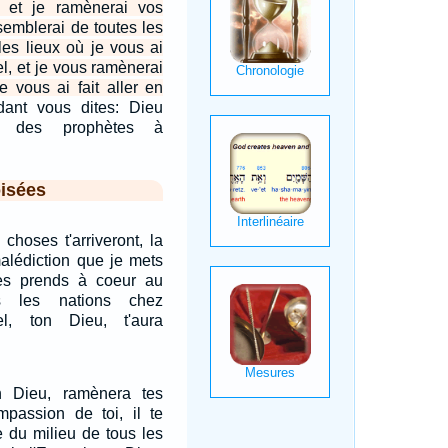
l, et je ramènerai vos
ssemblerai de toutes les
les lieux où je vous ai
el, et je vous ramènerai
e vous ai fait aller en
ant vous dites: Dieu
é des prophètes à
isées
choses t'arriveront, la
malédiction que je mets
 les prends à coeur au
s les nations chez
nel, ton Dieu, t'aura
ton Dieu, ramènera tes
mpassion de toi, il te
 du milieu de tous les