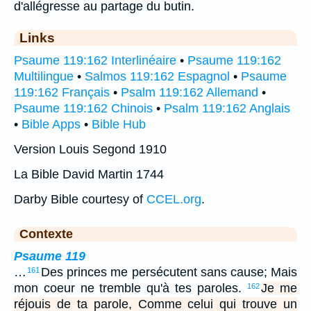
d'allégresse au partage du butin.
Links
Psaume 119:162 Interlinéaire
•
Psaume 119:162
Multilingue
•
Salmos 119:162 Espagnol
•
Psaume
119:162 Français
•
Psalm 119:162 Allemand
•
Psaume 119:162 Chinois
•
Psalm 119:162 Anglais
•
Bible Apps
•
Bible Hub
Version Louis Segond 1910
La Bible David Martin 1744
Darby Bible courtesy of
CCEL.org
.
Contexte
Psaume 119
…
Des princes me persécutent sans cause; Mais
161
mon coeur ne tremble qu'à tes paroles.
Je me
162
réjouis de ta parole, Comme celui qui trouve un