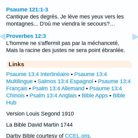
Psaume 121:1-3
Cantique des degrés. Je lève mes yeux vers les
montagnes... D'où me viendra le secours?…
Proverbes 12:3
L'homme ne s'affermit pas par la méchanceté,
Mais la racine des justes ne sera point ébranlée.
Links
Psaume 13:4 Interlinéaire
•
Psaume 13:4
Multilingue
•
Salmos 13:4 Espagnol
•
Psaume 13:4
Français
•
Psalm 13:4 Allemand
•
Psaume 13:4
Chinois
•
Psalm 13:4 Anglais
•
Bible Apps
•
Bible
Hub
Version Louis Segond 1910
La Bible David Martin 1744
Darby Bible courtesy of
CCEL.org
.