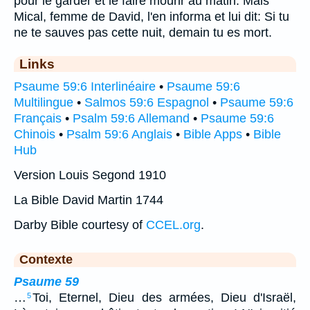
pour le garder et le faire mourir au matin. Mais
Mical, femme de David, l'en informa et lui dit: Si tu
ne te sauves pas cette nuit, demain tu es mort.
Links
Psaume 59:6 Interlinéaire
•
Psaume 59:6
Multilingue
•
Salmos 59:6 Espagnol
•
Psaume 59:6
Français
•
Psalm 59:6 Allemand
•
Psaume 59:6
Chinois
•
Psalm 59:6 Anglais
•
Bible Apps
•
Bible
Hub
Version Louis Segond 1910
La Bible David Martin 1744
Darby Bible courtesy of
CCEL.org
.
Contexte
Psaume 59
…
Toi, Eternel, Dieu des armées, Dieu d'Israël,
5