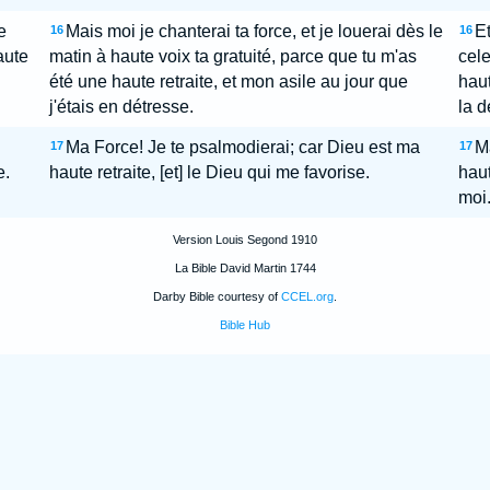
e
Mais moi je chanterai ta force, et je louerai dès le
Et
16
16
aute
matin à haute voix ta gratuité, parce que tu m'as
cele
été une haute retraite, et mon asile au jour que
haut
j'étais en détresse.
la d
Ma Force! Je te psalmodierai; car Dieu est ma
Ma
17
17
e.
haute retraite, [et] le Dieu qui me favorise.
haut
moi
Version Louis Segond 1910
La Bible David Martin 1744
Darby Bible courtesy of
CCEL.org
.
Bible Hub