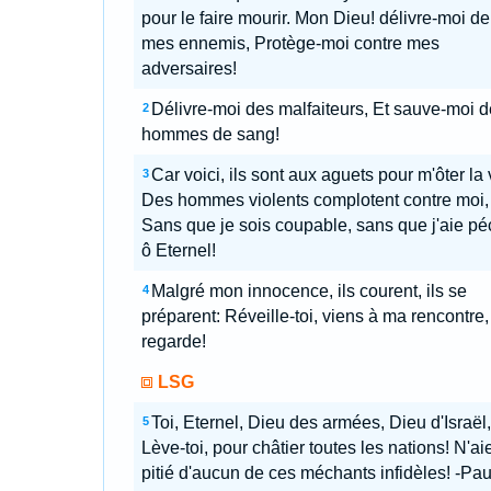
pour le faire mourir. Mon Dieu! délivre-moi de
mes ennemis, Protège-moi contre mes
adversaires!
Délivre-moi des malfaiteurs, Et sauve-moi 
2
hommes de sang!
Car voici, ils sont aux aguets pour m'ôter la 
3
Des hommes violents complotent contre moi,
Sans que je sois coupable, sans que j'aie pé
ô Eternel!
Malgré mon innocence, ils courent, ils se
4
préparent: Réveille-toi, viens à ma rencontre,
regarde!
LSG
Toi, Eternel, Dieu des armées, Dieu d'Israël,
5
Lève-toi, pour châtier toutes les nations! N'ai
pitié d'aucun de ces méchants infidèles! -Pa