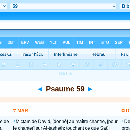
◄
Psaume 59
►
MAR
D
ne de
Mictam de David, [donné] au maître chantre, [pour
De
1
1
n,
le chanter] sur Al-tasheth; touchant ce que Saül
prot