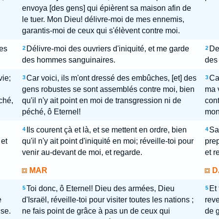
envoya [des gens] qui épièrent sa maison afin de
le tuer. Mon Dieu! délivre-moi de mes ennemis,
garantis-moi de ceux qui s'élèvent contre moi.
des
Délivre-moi des ouvriers d'iniquité, et me garde
De
2
2
des hommes sanguinaires.
des
vie;
Car voici, ils m'ont dressé des embûches, [et] des
Ca
3
3
gens robustes se sont assemblés contre moi, bien
ma 
ché,
qu'il n'y ait point en moi de transgression ni de
cont
péché, ô Eternel!
mon
Ils courent çà et là, et se mettent en ordre, bien
San
4
4
 et
qu'il n'y ait point d'iniquité en moi; réveille-toi pour
prep
venir au-devant de moi, et regarde.
et r
MAR
D
Toi donc, ô Eternel! Dieu des armées, Dieu
Et 
5
5
e
d'Israël, réveille-toi pour visiter toutes les nations ;
reve
use.
ne fais point de grâce à pas un de ceux qui
de 