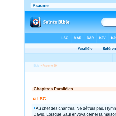
Bible
> Psaume 59
Chapitres Parallèles
LSG
Au chef des chantres. Ne détruis pas. Hym
1
David. Lorsque Saül envoya cerner la maiso