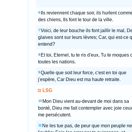
Ils reviennent chaque soir, ils hurlent comm
6
des chiens, Ils font le tour de la ville.
Voici, de leur bouche ils font jaillir le mal, D
7
glaives sont sur leurs lèvres; Car, qui est-ce 
entend?
Et toi, Eternel, tu te ris d'eux, Tu te moques 
8
toutes les nations.
Quelle que soit leur force, c'est en toi que
9
j'espère, Car Dieu est ma haute retraite.
LSG
Mon Dieu vient au-devant de moi dans sa
10
bonté, Dieu me fait contempler avec joie ceu
me persécutent.
Ne les tue pas, de peur que mon peuple ne
11