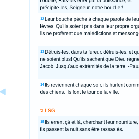
l'oublie; Fais-les errer par ta puissance, et
précipite-les, Seigneur, notre bouclier!
Leur bouche pèche à chaque parole de leu
12
lèvres: Qu'ils soient pris dans leur propre orgu
Ils ne profèrent que malédictions et mensong
Détruis-les, dans ta fureur, détruis-les, et qu
13
ne soient plus! Qu'ils sachent que Dieu règne
Jacob, Jusqu'aux extrémités de la terre! -Pau
Ils reviennent chaque soir, ils hurlent com
14
des chiens, Ils font le tour de la ville.
LSG
Ils errent çà et là, cherchant leur nourriture,
15
ils passent la nuit sans être rassasiés.