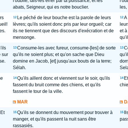
l'oublie; fais-les errer par ta puissance, et les
l'ou
abats, Seigneur, qui es notre bouclier.
les,
rs
Le péché de leur bouche est la parole de leurs
A
12
12
eil!
lèvres; qu'ils soient donc pris par leur orgueil; car
leur
es.
ils ne tiennent que des discours d'exécration et de
et 
mensonge.
qu'i
'ils
Consume-les avec fureur, consume-[les] de sorte
C
13
13
 sur
qu'ils ne soient plus; et qu'on sache que Dieu
qu'i
se.
domine en Jacob, [et] jusqu'aux bouts de la terre;
domi
Sélah.
Sel
me
Qu'ils aillent donc et viennent sur le soir, qu'ils
Et
14
14
fassent du bruit comme des chiens, et qu'ils
chie
fassent le tour de la ville.
MAR
D
 Et
Qu'ils se donnent du mouvement pour trouver à
Il
15
15
manger, et qu'ils passent la nuit sans être
pass
rassasiés.