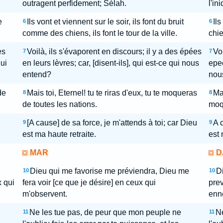
outragent perfidement; Sélah.
l'in
e
Ils vont et viennent sur le soir, ils font du bruit
Ils
6
6
comme des chiens, ils font le tour de la ville.
chie
es
Voilà, ils s'évaporent en discours; il y a des épées
Voi
7
7
qui
en leurs lèvres; car, [disent-ils], qui est-ce qui nous
epee
entend?
nou
de
Mais toi, Eternel! tu te riras d'eux, tu te moqueras
Mai
8
8
de toutes les nations.
moqu
[A cause] de sa force, je m'attends à toi; car Dieu
A c
9
9
est ma haute retraite.
est 
MAR
D
Dieu qui me favorise me préviendra, Dieu me
D
10
10
x qui
fera voir [ce que je désire] en ceux qui
prev
m'observent.
enn
Ne les tue pas, de peur que mon peuple ne
Ne
11
11