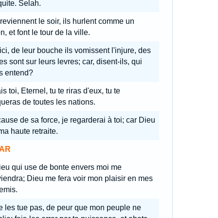
iquite. Selah.
 reviennent le soir, ils hurlent comme un
n, et font le tour de la ville.
ci, de leur bouche ils vomissent l'injure, des
s sont sur leurs levres; car, disent-ils, qui
s entend?
s toi, Eternel, tu te riras d'eux, tu te
eras de toutes les nations.
ause de sa force, je regarderai à toi; car Dieu
ma haute retraite.
AR
ieu qui use de bonte envers moi me
iendra; Dieu me fera voir mon plaisir en mes
emis.
 les tue pas, de peur que mon peuple ne