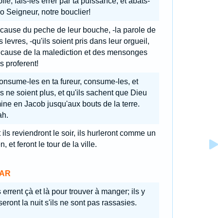
blie; fais-les errer par ta puissance, et abats-
 o Seigneur, notre bouclier!
 cause du peche de leur bouche, -la parole de
s levres, -qu'ils soient pris dans leur orgueil,
à cause de la malediction et des mensonges
ls proferent!
onsume-les en ta fureur, consume-les, et
ls ne soient plus, et qu'ils sachent que Dieu
ne en Jacob jusqu'aux bouts de la terre.
ah.
 ils reviendront le soir, ils hurleront comme un
n, et feront le tour de la ville.
AR
s errent çà et là pour trouver à manger; ils y
eront la nuit s'ils ne sont pas rassasies.