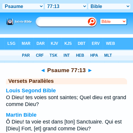
Bible
>
Psaume
>
Chapitre 77
> Verset 13
◄
Psaume 77:13
►
Versets Parallèles
Louis Segond Bible
O Dieu! tes voies sont saintes; Quel dieu est grand
comme Dieu?
Martin Bible
Ô Dieu! ta voie est dans [ton] Sanctuaire. Qui est
[Dieu] Fort, [et] grand comme Dieu?