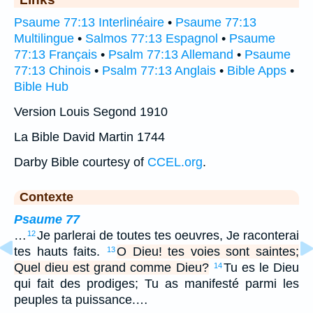
Psaume 77:13 Interlinéaire
•
Psaume 77:13
Multilingue
•
Salmos 77:13 Espagnol
•
Psaume
77:13 Français
•
Psalm 77:13 Allemand
•
Psaume
77:13 Chinois
•
Psalm 77:13 Anglais
•
Bible Apps
•
Bible Hub
Version Louis Segond 1910
La Bible David Martin 1744
Darby Bible courtesy of
CCEL.org
.
Contexte
Psaume 77
…
Je parlerai de toutes tes oeuvres, Je raconterai
12
tes hauts faits.
O Dieu! tes voies sont saintes;
13
Quel dieu est grand comme Dieu?
Tu es le Dieu
14
qui fait des prodiges; Tu as manifesté parmi les
peuples ta puissance.…