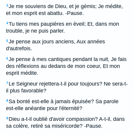
Je me souviens de Dieu, et je gémis; Je médite,
3
et mon esprit est abattu. -Pause.
Tu tiens mes paupières en éveil; Et, dans mon
4
trouble, je ne puis parler.
Je pense aux jours anciens, Aux années
5
d'autrefois.
Je pense à mes cantiques pendant la nuit, Je fais
6
des réflexions au dedans de mon coeur, Et mon
esprit médite.
Le Seigneur rejettera-t-il pour toujours? Ne sera-t-
7
il plus favorable?
Sa bonté est-elle à jamais épuisée? Sa parole
8
est-elle anéantie pour l'éternité?
Dieu a-t-il oublié d'avoir compassion? A-t-il, dans
9
sa colère, retiré sa miséricorde? -Pause.