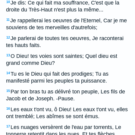
Je dis: Ce qui fait ma souffrance, C'est que la
10
droite du Très-Haut n'est plus la même...
Je rappellerai les oeuvres de l'Eternel, Car je me
11
souviens de tes merveilles d'autrefois;
Je parlerai de toutes tes oeuvres, Je raconterai
12
tes hauts faits.
O Dieu! tes voies sont saintes; Quel dieu est
13
grand comme Dieu?
Tu es le Dieu qui fait des prodiges; Tu as
14
manifesté parmi les peuples ta puissance.
Par ton bras tu as délivré ton peuple, Les fils de
15
Jacob et de Joseph. -Pause.
Les eaux t'ont vu, ô Dieu! Les eaux t'ont vu, elles
16
ont tremblé; Les abîmes se sont émus.
Les nuages versèrent de l'eau par torrents, Le
17
tonnerre retentit dans les nues, Et tes flèches