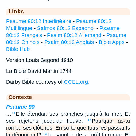
Links
Psaume 80:12 Interlinéaire
•
Psaume 80:12
Multilingue
•
Salmos 80:12 Espagnol
•
Psaume
80:12 Français
•
Psalm 80:12 Allemand
•
Psaume
80:12 Chinois
•
Psalm 80:12 Anglais
•
Bible Apps
•
Bible Hub
Version Louis Segond 1910
La Bible David Martin 1744
Darby Bible courtesy of
CCEL.org
.
Contexte
Psaume 80
…
Elle étendait ses branches jusqu'à la mer, Et
11
ses rejetons jusqu'au fleuve.
Pourquoi as-tu
12
rompu ses clôtures, En sorte que tous les passants
la dépouillent?
Le sanglier de la forêt la ronge, Et
13