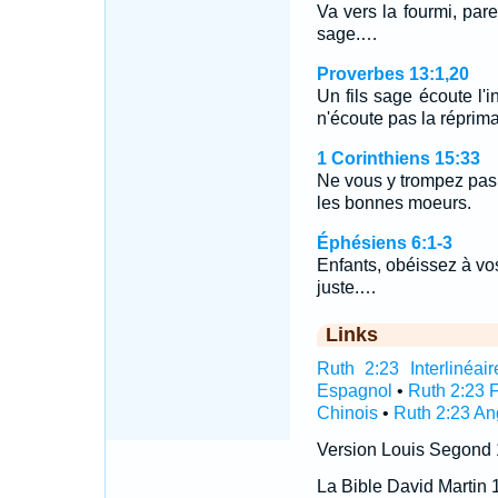
Va vers la fourmi, par
sage.…
Proverbes 13:1,20
Un fils sage écoute l'
n'écoute pas la répri
1 Corinthiens 15:33
Ne vous y trompez pas
les bonnes moeurs.
Éphésiens 6:1-3
Enfants, obéissez à vos
juste.…
Links
Ruth 2:23 Interlinéair
Espagnol
•
Ruth 2:23 
Chinois
•
Ruth 2:23 An
Version Louis Segond
La Bible David Martin 