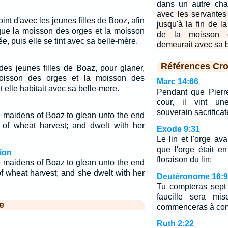
dans un autre ch
avec les servantes
nt d'avec les jeunes filles de Booz, afin
jusqu'à la fin de 
 que la moisson des orges et la moisson
de la moisson d
e, puis elle se tint avec sa belle-mère.
demeurait avec sa 
Références Cro
 des jeunes filles de Boaz, pour glaner,
oisson des orges et la moisson des
Marc 14:66
t elle habitait avec sa belle-mere.
Pendant que Pierr
cour, il vint u
souverain sacrificat
e maidens of Boaz to glean unto the end
 of wheat harvest; and dwelt with her
Exode 9:31
Le lin et l'orge av
que l'orge était en
ion
floraison du lin;
e maidens of Boaz to glean unto the end
of wheat harvest; and she dwelt with her
Deutéronome 16:9
Tu compteras sept
faucille sera mi
e
commenceras à com
Ruth 2:22