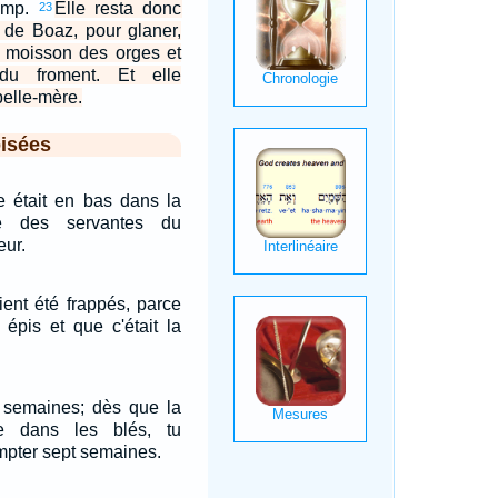
amp.
Elle resta donc
23
 de Boaz, pour glaner,
la moisson des orges et
u froment. Et elle
belle-mère.
isées
e était en bas dans la
ne des servantes du
eur.
aient été frappés, parce
 épis et que c'était la
 semaines; dès que la
se dans les blés, tu
pter sept semaines.