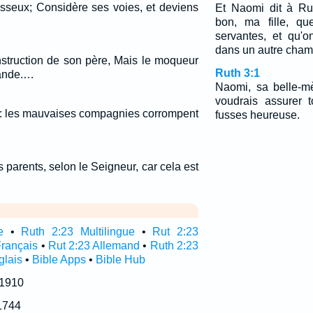
esseux; Considère ses voies, et deviens
Et Naomi dit à Ruth
bon, ma fille, qu
servantes, et qu'
dans un autre cham
instruction de son père, Mais le moqueur
Ruth 3:1
mande.…
Naomi, sa belle-mèr
voudrais assurer 
: les mauvaises compagnies corrompent
fusses heureuse.
 parents, selon le Seigneur, car cela est
e
•
Ruth 2:23 Multilingue
•
Rut 2:23
Français
•
Rut 2:23 Allemand
•
Ruth 2:23
glais
•
Bible Apps
•
Bible Hub
 1910
1744