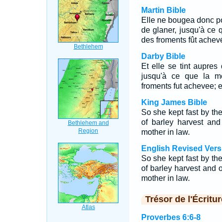
Martin Bible
Elle ne bougea donc poi
de glaner, jusqu'à ce
des froments fût achevé
Darby Bible
Et elle se tint aupres
jusqu'à ce que la m
froments fut achevee; e
King James Bible
So she kept fast by th
of barley harvest and
mother in law.
English Revised Vers
So she kept fast by th
of barley harvest and 
mother in law.
Trésor de l'Écritur
Proverbes 6:6-8