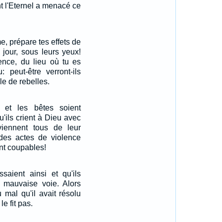
nt l'Eternel a menacé ce
me, prépare tes effets de
 jour, sous leurs yeux!
ence, du lieu où tu es
: peut-être verront-ils
le de rebelles.
et les bêtes soient
u'ils crient à Dieu avec
eviennent tous de leur
des actes de violence
nt coupables!
ssaient ainsi et qu'ils
r mauvaise voie. Alors
 mal qu'il avait résolu
 le fit pas.