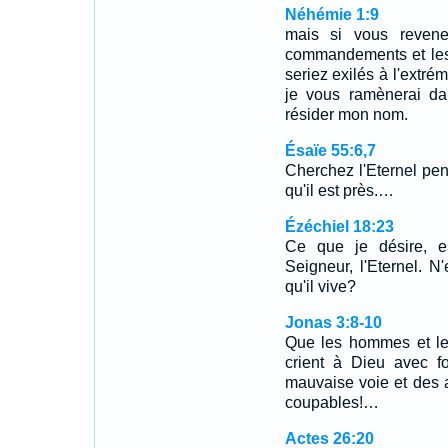
Néhémie 1:9
mais si vous reven
commandements et les 
seriez exilés à l'extrém
je vous ramènerai dan
résider mon nom.
Ésaïe 55:6,7
Cherchez l'Eternel pend
qu'il est près.…
Ézéchiel 18:23
Ce que je désire, e
Seigneur, l'Eternel. N
qu'il vive?
Jonas 3:8-10
Que les hommes et les
crient à Dieu avec fo
mauvaise voie et des 
coupables!…
Actes 26:20