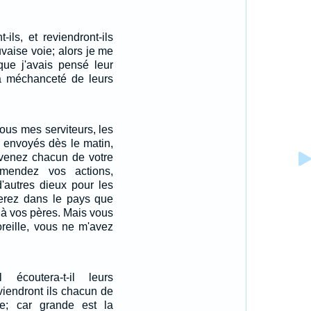
-ils, et reviendront-ils
vaise voie; alors je me
que j'avais pensé leur
la méchanceté de leurs
ous mes serviteurs, les
i envoyés dès le matin,
evenez chacun de votre
mendez vos actions,
d'autres dieux pour les
sterez dans le pays que
t à vos pères. Mais vous
oreille, vous ne m'avez
el écoutera-t-il leurs
eviendront ils chacun de
e; car grande est la