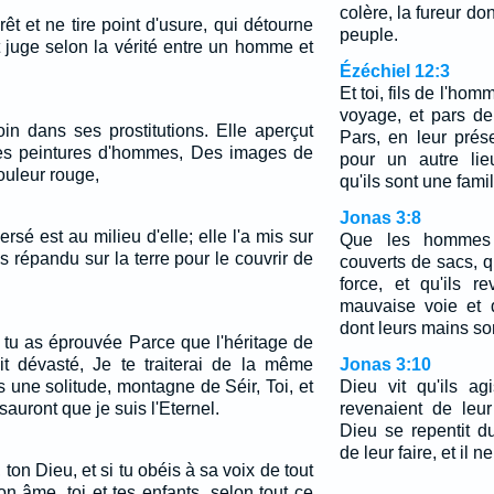
colère, la fureur do
rêt et ne tire point d'usure, qui détourne
peuple.
t juge selon la vérité entre un homme et
Ézéchiel 12:3
Et toi, fils de l'hom
voyage, et pars de
in dans ses prostitutions. Elle aperçut
Pars, en leur prés
des peintures d'hommes, Des images de
pour un autre lieu
ouleur rouge,
qu'ils sont une famil
Jonas 3:8
rsé est au milieu d'elle; elle l'a mis sur
Que les hommes 
as répandu sur la terre pour le couvrir de
couverts de sacs, q
force, et qu'ils r
mauvaise voie et 
dont leurs mains so
 tu as éprouvée Parce que l'héritage de
ait dévasté, Je te traiterai de la même
Jonas 3:10
 une solitude, montagne de Séir, Toi, et
Dieu vit qu'ils agi
 sauront que je suis l'Eternel.
revenaient de leu
Dieu se repentit du
de leur faire, et il ne
, ton Dieu, et si tu obéis à sa voix de tout
on âme, toi et tes enfants, selon tout ce