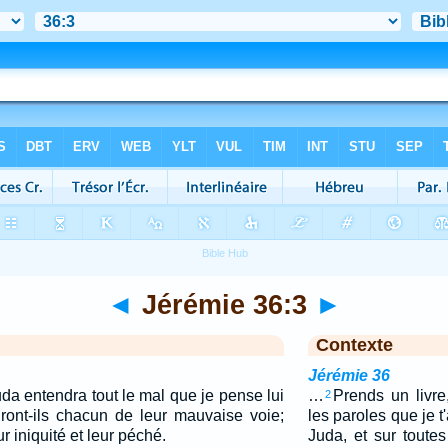
◄
Jérémie 36:3
►
Contexte
Jérémie 36
a entendra tout le mal que je pense lui
…
Prends un livre,
2
ndront-ils chacun de leur mauvaise voie;
les paroles que je t'
r iniquité et leur péché.
Juda, et sur toutes