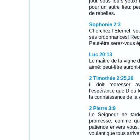
jour, sous leurs yeux! 
pour un autre lieu: peu
de rebelles.
Sophonie 2:3
Cherchez l'Eternel, vo
ses ordonnances! Reche
Peut-être serez-vous ép
Luc 20:13
Le maître de la vigne di
aimé; peut-être auront-i
2 Timothée 2:25,26
il doit redresser a
l'espérance que Dieu l
la connaissance de la 
2 Pierre 3:9
Le Seigneur ne tard
promesse, comme quel
patience envers vous,
voulant que tous arrive