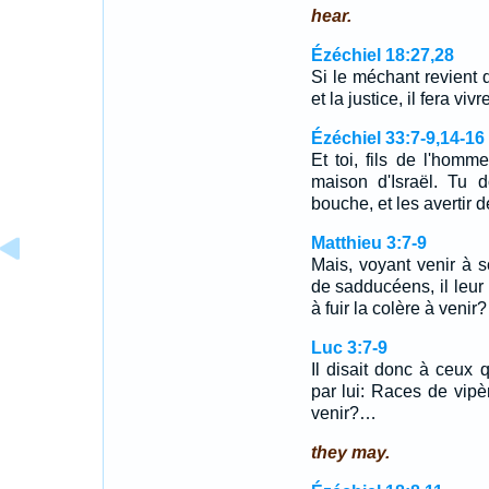
hear.
Ézéchiel 18:27,28
Si le méchant revient 
et la justice, il fera v
Ézéchiel 33:7-9,14-16
Et toi, fils de l'homme
maison d'Israël. Tu 
bouche, et les avertir 
Matthieu 3:7-9
Mais, voyant venir à 
de sadducéens, il leur 
à fuir la colère à venir
Luc 3:7-9
Il disait donc à ceux 
par lui: Races de vipèr
venir?…
they may.