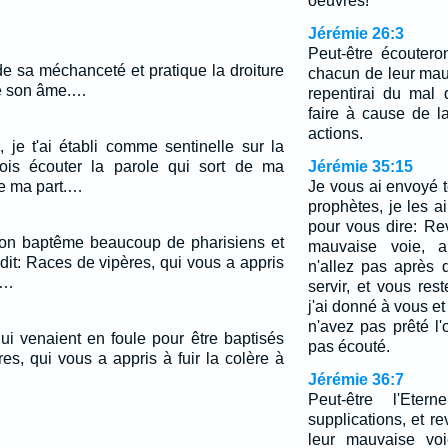
oeuvres!
Jérémie 26:3
Peut-être écouteront
de sa méchanceté et pratique la droiture
chacun de leur mau
ivre son âme.…
repentirai du mal 
faire à cause de 
actions.
, je t'ai établi comme sentinelle sur la
dois écouter la parole qui sort de ma
Jérémie 35:15
de ma part.…
Je vous ai envoyé t
prophètes, je les a
pour vous dire: R
son baptême beaucoup de pharisiens et
mauvaise voie, a
dit: Races de vipères, qui vous a appris
n'allez pas après 
?…
servir, et vous re
j'ai donné à vous e
n'avez pas prêté l'
qui venaient en foule pour être baptisés
pas écouté.
es, qui vous a appris à fuir la colère à
Jérémie 36:7
Peut-être l'Etern
supplications, et r
leur mauvaise voi