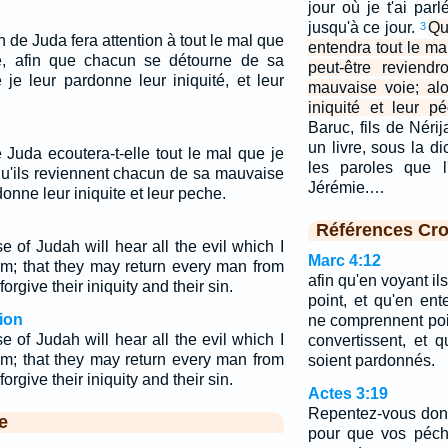
jour où je t'ai par
jusqu'à ce jour.
Qu
3
 de Juda fera attention à tout le mal que
entendra tout le mal
re, afin que chacun se détourne de sa
peut-être reviendr
je leur pardonne leur iniquité, et leur
mauvaise voie; alo
iniquité et leur pé
Baruc, fils de Nérij
un livre, sous la d
 Juda ecoutera-t-elle tout le mal que je
les paroles que l
 qu'ils reviennent chacun de sa mauvaise
Jérémie.…
donne leur iniquite et leur peche.
Références Cro
e of Judah will hear all the evil which I
Marc 4:12
em; that they may return every man from
afin qu'en voyant il
forgive their iniquity and their sin.
point, et qu'en ent
ion
ne comprennent poin
e of Judah will hear all the evil which I
convertissent, et 
em; that they may return every man from
soient pardonnés.
forgive their iniquity and their sin.
Actes 3:19
Repentez-vous donc
e
pour que vos péché