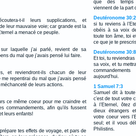
que des temps d
viennent de la part
Deutéronome 30:2
écoutera-t-il leurs supplications, et
si tu reviens à l'Et
de leur mauvaise voie; car grande est la
obéis à sa voix d
l'Eternel a menacé ce peuple.
toute ton âme, toi e
ce que je te prescri
 sur laquelle j'ai parlé, revient de sa
Deutéronome 30:8
ns du mal que j'avais pensé lui faire.
Et toi, tu reviendras
sa voix, et tu mett
commandements 
ils, et reviendront-ils chacun de leur
aujourd'hui.
e me repentirai du mal que j'avais pensé
a méchanceté de leurs actions.
1 Samuel 7:3
Samuel dit à toute
c'est de tout votre
jours ce même coeur pour me craindre et
à l'Eternel, ôtez
es commandements, afin qu'ils fussent
dieux étrangers et
t leurs enfants!
votre coeur vers l'E
seul; et il vous d
Philistins.
, prépare tes effets de voyage, et pars de