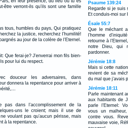
Pars, en leur présence, du lieu où tu es
Psaume 139:24
t-être verront-ils qu'ils sont une famille
Regarde si je suis
Et conduis-moi sur la
Ésaïe 55:7
us tous, humbles du pays, Qui pratiquez
Que le méchant a
rchez la justice, recherchez l'humilité!
l'homme d'iniquit
argnés au jour de la colère de l'Eternel.
retourne à l'Eternel,
notre Dieu, qui
pardonner.
t: Que ferai-je? J'enverrai mon fils bien-
ls pour lui du respect.
Jérémie 18:8
Mais si cette nation,
revient de sa méc
vec douceur les adversaires, dans
du mal que j'avais p
eur donnera la repentance pour arriver à
Jérémie 18:11
vérité,…
Parle maintenant 
aux habitants de J
e pas dans l'accomplissement de la
parle l'Eternel: V
ques-uns le croient; mais il use de
vous un malheur,
 ne voulant pas qu'aucun périsse, mais
contre vous. Rev
nt à la repentance.
mauvaise voie, Réf