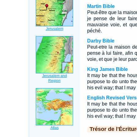
Martin Bible
Peut-être que la maison
je pense de leur fai
mauvaise voie, et que 
péché.
Darby Bible
Peut-etre la maison de
pense à lui faire, afin
voie, et que je leur par
King James Bible
It may be that the hous
purpose to do unto th
his evil way; that I may 
English Revised Vers
It may be that the hous
purpose to do unto th
his evil way; that I may 
Trésor de l'Écritur