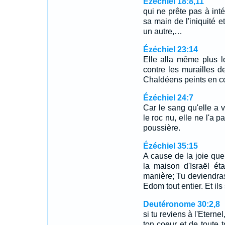
Ézéchiel 18:8,11
qui ne prête pas à inté
sa main de l'iniquité e
un autre,…
Ézéchiel 23:14
Elle alla même plus lo
contre les murailles 
Chaldéens peints en c
Ézéchiel 24:7
Car le sang qu'elle a ve
le roc nu, elle ne l'a p
poussière.
Ézéchiel 35:15
A cause de la joie que
la maison d'Israël ét
manière; Tu deviendras
Edom tout entier. Et ils
Deutéronome 30:2,8
si tu reviens à l'Eternel
ton coeur et de toute t