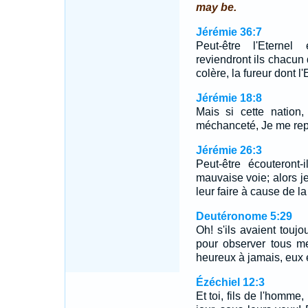
may be.
Jérémie 36:7
Peut-être l'Eternel 
reviendront ils chacun 
colère, la fureur dont 
Jérémie 18:8
Mais si cette nation,
méchanceté, Je me repe
Jérémie 26:3
Peut-être écouteront-
mauvaise voie; alors j
leur faire à cause de l
Deutéronome 5:29
Oh! s'ils avaient tou
pour observer tous m
heureux à jamais, eux e
Ézéchiel 12:3
Et toi, fils de l'homme