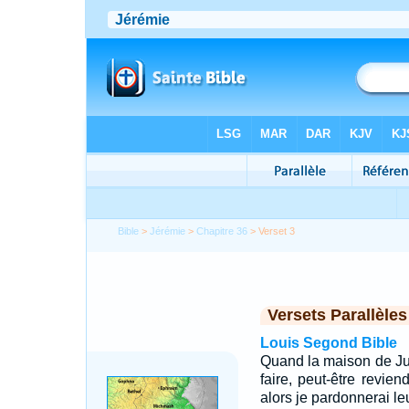
Bible
>
Jérémie
>
Chapitre 36
> Verset 3
Versets Parallèles
Louis Segond Bible
Quand la maison de Jud
faire, peut-être revie
alors je pardonnerai leu