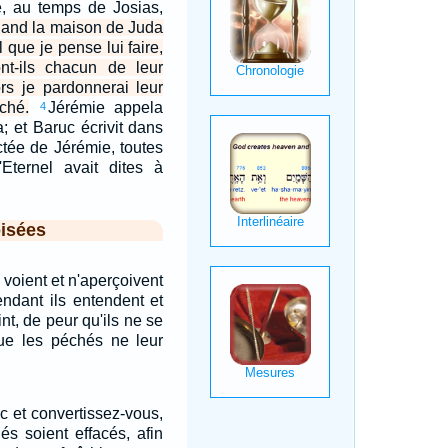
lé, au temps de Josias,
and la maison de Juda
 que je pense lui faire,
ont-ils chacun de leur
rs je pardonnerai leur
ché.
Jérémie appela
4
a; et Baruc écrivit dans
ictée de Jérémie, toutes
'Eternel avait dites à
isées
s voient et n'aperçoivent
endant ils entendent et
t, de peur qu'ils ne se
que les péchés ne leur
 et convertissez-vous,
s soient effacés, afin