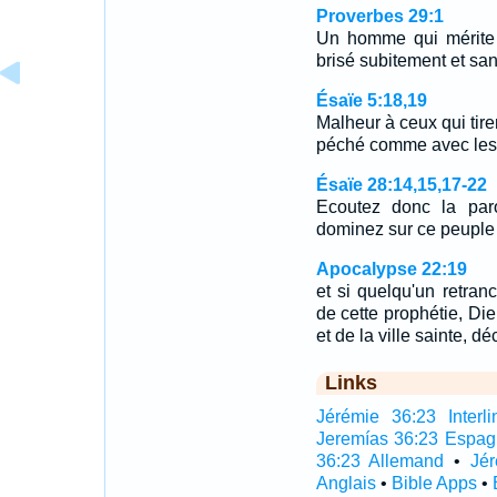
Proverbes 29:1
Un homme qui mérite d'
brisé subitement et sa
Ésaïe 5:18,19
Malheur à ceux qui tiren
péché comme avec les t
Ésaïe 28:14,15,17-22
Ecoutez donc la paro
dominez sur ce peupl
Apocalypse 22:19
et si quelqu'un retra
de cette prophétie, Die
et de la ville sainte, dé
Links
Jérémie 36:23 Interli
Jeremías 36:23 Espag
36:23 Allemand
•
Jé
Anglais
•
Bible Apps
•