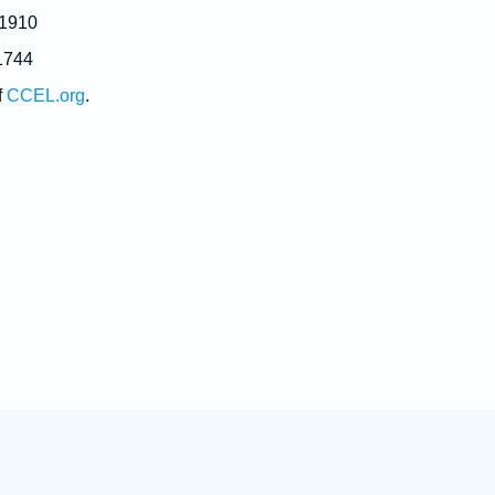
 1910
1744
f
CCEL.org
.