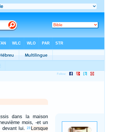
assis dans la maison
u neuvième mois, -et un
é devant lui.
Lorsque
23