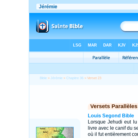
Bible
>
Jérémie
>
Chapitre 36
> Verset 23
Versets Parallèles
Louis Segond Bible
Lorsque Jehudi eut lu t
livre avec le canif du se
où il fut entièrement c