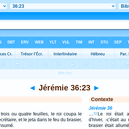
◄
Jérémie 36:23
►
Contexte
Jérémie 36
rois ou quatre feuilles, le roi coupa le
…
Le roi était 
22
crétaire, et le jeta dans le feu du brasier,
d'hiver, -c'était a
onsumé.
brasier était allum