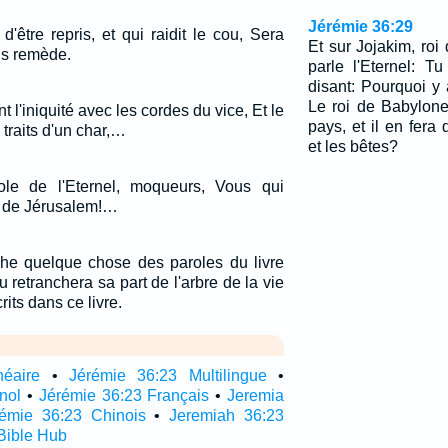
Jérémie 36:29
être repris, et qui raidit le cou, Sera
Et sur Jojakim, roi 
ns remède.
parle l'Eternel: T
disant: Pourquoi y 
Le roi de Babylone 
t l'iniquité avec les cordes du vice, Et le
pays, et il en fera
raits d'un char,…
et les bêtes?
le de l'Eternel, moqueurs, Vous qui
e de Jérusalem!…
nche quelque chose des paroles du livre
u retranchera sa part de l'arbre de la vie
crits dans ce livre.
néaire
•
Jérémie 36:23 Multilingue
•
nol
•
Jérémie 36:23 Français
•
Jeremia
rémie 36:23 Chinois
•
Jeremiah 36:23
Bible Hub