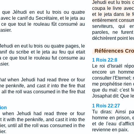
Jehudi eut lu trois o
coupa le livre avec
ôt que Jéhudi en eut lu trois ou quatre
et le jeta dans le f
avec le canif du Secrétaire, et le jeta au
entièrement consu
à ce que tout le rouleau fût consumé au
serviteurs, qui e
rasier.
paroles, ne furen
déchirèrent point l
Jehudi en eut lu trois ou quatre pages, le
Références Cro
nif du scribe et le jeta au feu qui etait
'à ce que tout le rouleau fut consume au
1 Rois 22:8
sier.
Le roi d'Israël rép
encore un homme p
consulter l'Eternel; 
hat
when Jehudi had read three or four
me prophétise rien 
 the penknife, and cast
it
into the fire that
que du mal: c'est M
 all the roll was consumed in the fire that
Josaphat dit: Que le
1 Rois 22:27
ion
Tu diras: Ainsi pa
 when Jehudi had read three or four
homme en prison, e
t it with the penknife, and cast it into the
et de l'eau d'affli
sier, until all the roll was consumed in the
revienne en paix.
ier.