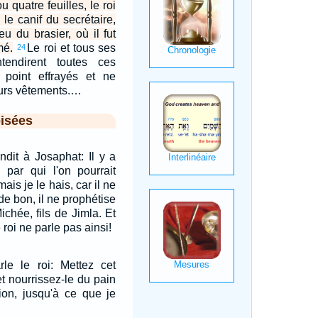
u quatre feuilles, le roi
 le canif du secrétaire,
eu du brasier, où il fut
mé.
Le roi et tous ses
24
ntendirent toutes ces
t point effrayés et ne
eurs vêtements.…
isées
ondit à Josaphat: Il y a
ar qui l'on pourrait
mais je le hais, car il ne
de bon, il ne prophétise
ichée, fils de Jimla. Et
 roi ne parle pas ainsi!
rle le roi: Mettez cet
t nourrissez-le du pain
ction, jusqu'à ce que je