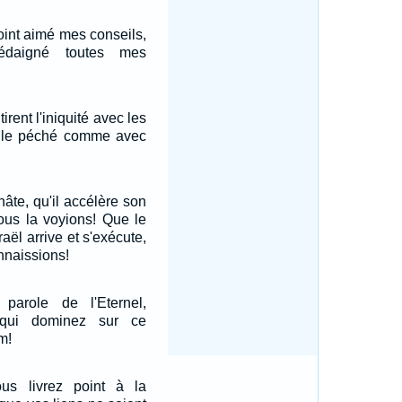
point aimé mes conseils,
édaigné toutes mes
irent l'iniquité avec les
t le péché comme avec
 hâte, qu'il accélère son
ous la voyions! Que le
raël arrive et s'exécute,
nnaissions!
parole de l'Eternel,
qui dominez sur ce
m!
us livrez point à la