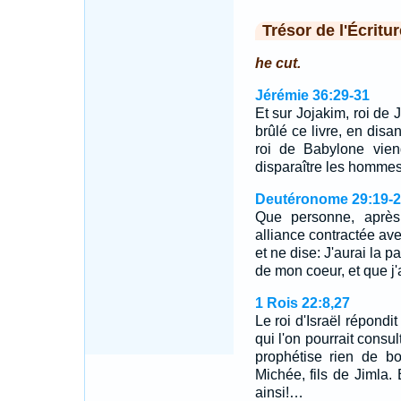
Trésor de l'Écritur
he cut.
Jérémie 36:29-31
Et sur Jojakim, roi de J
brûlé ce livre, en disa
roi de Babylone viend
disparaître les homme
Deutéronome 29:19-2
Que personne, après
alliance contractée ave
et ne dise: J'aurai la 
de mon coeur, et que j'a
1 Rois 22:8,27
Le roi d'Israël répondi
qui l'on pourrait consul
prophétise rien de bo
Michée, fils de Jimla. 
ainsi!…