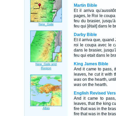
Martin Bible
Et il arriva qu'aussit
pages, le Roi le coupa 
feu du brasier, jusqu'
feu qui [était] dans le b
Darby Bible
Et il arriva que, quand 
roi le coupa avec le ca
dans le brasier, jusqu
feu qui etait dans le bra
King James Bible
And it came to pass,
t
leaves, he cut it with
was
on the hearth, until
was
on the hearth.
English Revised Vers
And it came to pass,
leaves, that the king cu
fire that was in the bra
fire that was in the bras