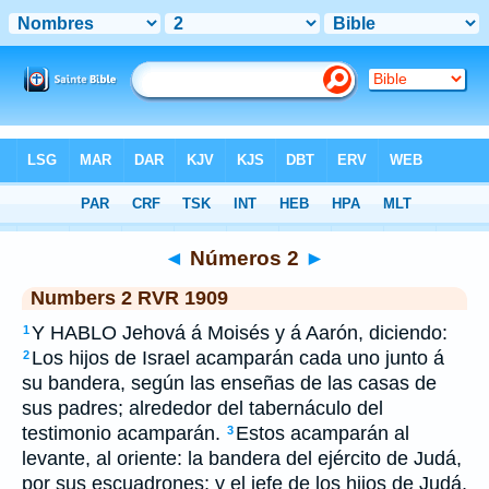
Bible
>
RVR 1909
> Números 2
◄
Números 2
►
Numbers 2 RVR 1909
Y HABLO Jehová á Moisés y á Aarón, diciendo:
1
Los hijos de Israel acamparán cada uno junto á
2
su bandera, según las enseñas de las casas de
sus padres; alrededor del tabernáculo del
testimonio acamparán.
Estos acamparán al
3
levante, al oriente: la bandera del ejército de Judá,
por sus escuadrones; y el jefe de los hijos de Judá,