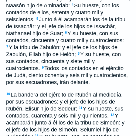
Naasón hijo de Aminadab:
Su hueste, con los
4
contados de ellos, setenta y cuatro mil y
seiscientos.
Junto á él acamparán los de la tribu
5
de Issachâr: y el jefe de los hijos de Issachâr,
Nathanael hijo de Suar;
Y su hueste, con sus
6
contados, cincuenta y cuatro mil y cuatrocientos:
Y la tribu de Zabulón: y el jefe de los hijos de
7
Zabulón, Eliab hijo de Helón;
Y su hueste, con
8
sus contados, cincuenta y siete mil y
cuatrocientos.
Todos los contados en el ejército
9
de Judá, ciento ochenta y seis mil y cuatrocientos,
por sus escuadrones, irán delante.
La bandera del ejército de Rubén al mediodía,
10
por sus escuadrones: y el jefe de los hijos de
Rubén, Elisur hijo de Sedeur;
Y su hueste, sus
11
contados, cuarenta y seis mil y quinientos.
Y
12
acamparán junto á él los de la tribu de Simeón: y
el jefe de los hijos de Simeón, Selumiel hijo de
13