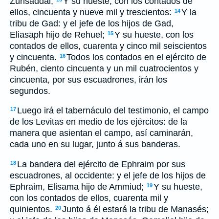
Zurisaddai;
Y su hueste, con los contados de
ellos, cincuenta y nueve mil y trescientos:
Y la
14
tribu de Gad: y el jefe de los hijos de Gad,
Eliasaph hijo de Rehuel;
Y su hueste, con los
15
contados de ellos, cuarenta y cinco mil seiscientos
y cincuenta.
Todos los contados en el ejército de
16
Rubén, ciento cincuenta y un mil cuatrocientos y
cincuenta, por sus escuadrones, irán los
segundos.
Luego irá el tabernáculo del testimonio, el campo
17
de los Levitas en medio de los ejércitos: de la
manera que asientan el campo, así caminarán,
cada uno en su lugar, junto á sus banderas.
La bandera del ejército de Ephraim por sus
18
escuadrones, al occidente: y el jefe de los hijos de
Ephraim, Elisama hijo de Ammiud;
Y su hueste,
19
con los contados de ellos, cuarenta mil y
quinientos.
Junto á él estará la tribu de Manasés;
20