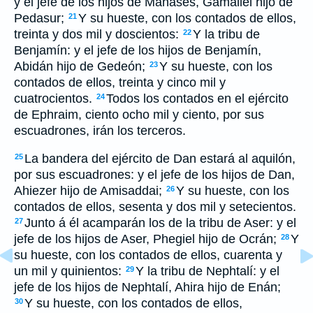
y el jefe de los hijos de Manasés, Gamaliel hijo de
Pedasur;
Y su hueste, con los contados de ellos,
21
treinta y dos mil y doscientos:
Y la tribu de
22
Benjamín: y el jefe de los hijos de Benjamín,
Abidán hijo de Gedeón;
Y su hueste, con los
23
contados de ellos, treinta y cinco mil y
cuatrocientos.
Todos los contados en el ejército
24
de Ephraim, ciento ocho mil y ciento, por sus
escuadrones, irán los terceros.
La bandera del ejército de Dan estará al aquilón,
25
por sus escuadrones: y el jefe de los hijos de Dan,
Ahiezer hijo de Amisaddai;
Y su hueste, con los
26
contados de ellos, sesenta y dos mil y setecientos.
Junto á él acamparán los de la tribu de Aser: y el
27
jefe de los hijos de Aser, Phegiel hijo de Ocrán;
Y
28
su hueste, con los contados de ellos, cuarenta y
un mil y quinientos:
Y la tribu de Nephtalí: y el
29
jefe de los hijos de Nephtalí, Ahira hijo de Enán;
Y su hueste, con los contados de ellos,
30