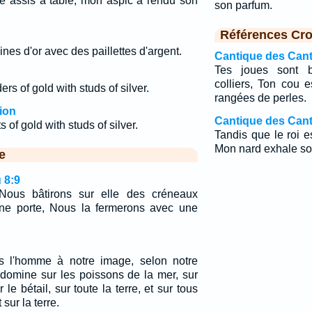
té assis à table, mon aspic a rendu son
son parfum.
Références Cro
nes d'or avec des paillettes d'argent.
Cantique des Cant
Tes joues sont b
colliers, Ton cou 
rs of gold with studs of silver.
rangées de perles.
ion
Cantique des Cant
 of gold with studs of silver.
Tandis que le roi 
Mon nard exhale so
e
 8:9
Nous bâtirons sur elle des créneaux
 une porte, Nous la fermerons avec une
ns l'homme à notre image, selon notre
 domine sur les poissons de la mer, sur
 le bétail, sur toute la terre, et sur tous
sur la terre.