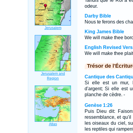
Tandis que le Roi a é
odeur.
Darby Bible
Nous te ferons des chai
King James Bible
We will make thee borde
English Revised Vers
We will make thee plaits
Trésor de l'Écritur
Cantique des Cantiqu
Si elle est un mur, 
d'argent; Si elle est
planche de cèdre. -
Genèse 1:26
Puis Dieu dit: Faiso
ressemblance, et qu'il
les oiseaux du ciel, sur
les reptiles qui rampent 