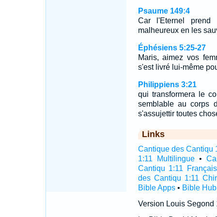
Psaume 149:4
Car l'Eternel prend 
malheureux en les sau
Éphésiens 5:25-27
Maris, aimez vos fem
s'est livré lui-même po
Philippiens 3:21
qui transformera le co
semblable au corps de
s'assujettir toutes chos
Links
Cantique des Cantiqu 1
1:11 Multilingue
•
Ca
Cantiqu 1:11 Français
des Cantiqu 1:11 Chi
Bible Apps
•
Bible Hub
Version Louis Segond