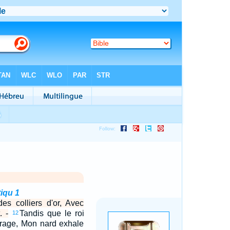
iqu 1
es colliers d'or, Avec
. -
Tandis que le roi
12
urage, Mon nard exhale