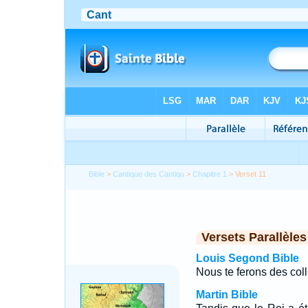
Bible
>
Cantique des Cantiqu
>
Chapitre 1
> Verset 11
Versets Parallèles
Louis Segond Bible
Nous te ferons des colli
Martin Bible