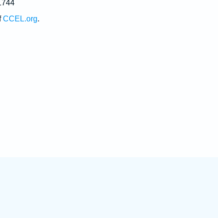
1744
f
CCEL.org
.