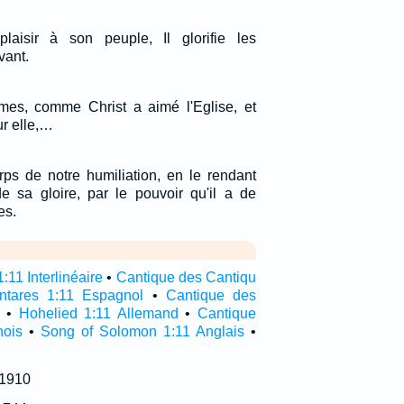
plaisir à son peuple, Il glorifie les
vant.
mes, comme Christ a aimé l'Eglise, et
ur elle,…
rps de notre humiliation, en le rendant
 sa gloire, par le pouvoir qu'il a de
es.
:11 Interlinéaire
•
Cantique des Cantiqu
ntares 1:11 Espagnol
•
Cantique des
•
Hohelied 1:11 Allemand
•
Cantique
nois
•
Song of Solomon 1:11 Anglais
•
 1910