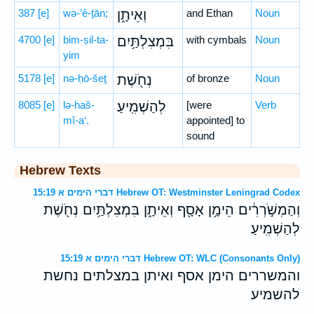
387
[e]
wə-’ê-ṯān;
וְאֵיתָ֑ן
and Ethan
Noun
4700
[e]
bim-ṣil-ta-
בִּמְצִלְתַּ֥יִם
with cymbals
Noun
yim
5178
[e]
nə-ḥō-šeṯ
נְחֹ֖שֶׁת
of bronze
Noun
8085
[e]
lə-haš-
לְהַשְׁמִֽיעַ׃
[were
Verb
mî-a‘.
appointed] to
sound
Hebrew Texts
דברי הימים א 15:19 Hebrew OT: Westminster Leningrad Codex
וְהַמְשֹׁ֣רְרִ֔ים הֵימָ֥ן אָסָ֖ף וְאֵיתָ֑ן בִּמְצִלְתַּ֥יִם נְחֹ֖שֶׁת
לְהַשְׁמִֽיעַ׃
דברי הימים א 15:19 Hebrew OT: WLC (Consonants Only)
והמשררים הימן אסף ואיתן במצלתים נחשת
להשמיע׃