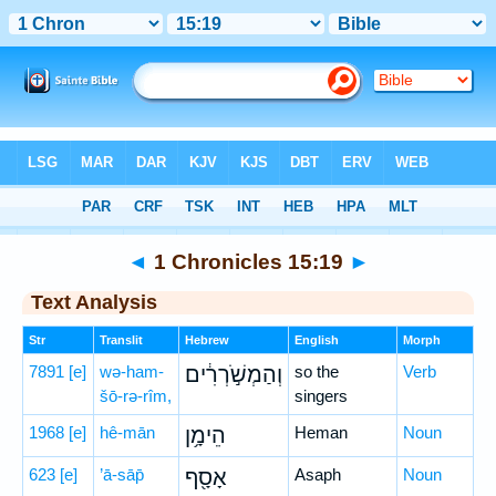
Bible
>
Hebrew
> 1 Chronicles 15:19
◄
1 Chronicles 15:19
►
Text Analysis
Str
Translit
Hebrew
English
Morph
7891
[e]
wə-ham-
וְהַמְשֹׁ֣רְרִ֔ים
so the
Verb
šō-rə-rîm,
singers
1968
[e]
hê-mān
הֵימָ֥ן
Heman
Noun
623
[e]
’ā-sāp̄
אָסָ֖ף
Asaph
Noun