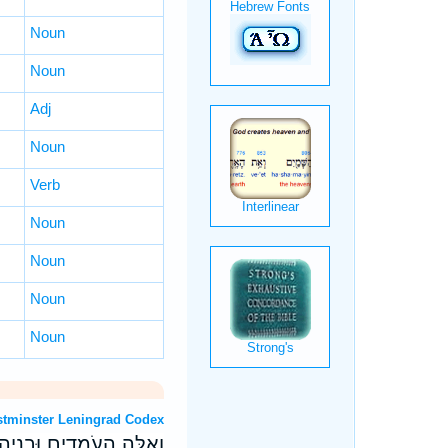
Noun
Noun
Adj
Noun
Verb
Noun
Noun
Noun
Noun
rew OT: Westminster Leningrad Codex
וְאֵ֥לֶּה הָעֹמְדִ֖ים וּבְנֵיהֶ