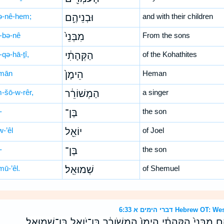
ə-nê-hem;
וּבְנֵיהֶ֑ם
and with their children
-bə-nê
מִבְּנֵי֙
From the sons
-qə-hā-ṯî,
הַקְּהָתִ֔י
of the Kohathites
mān
הֵימָן֙
Heman
-šō-w-rêr,
הַמְשׁוֹרֵ֔ר
a singer
-
בֶּן־
the son
-’êl
יוֹאֵ֖ל
of Joel
-
בֶּן־
the son
mū-’êl.
שְׁמוּאֵֽל׃
of Shemuel
דברי הימים א 6:33 Heb
֑ם מִבְּנֵי֙ הַקְּהָתִ֔י הֵימָן֙ הַמְשֹׁורֵ֔ר בֶּן־יֹואֵ֖ל בֶּן־שְׁמוּאֵֽל׃