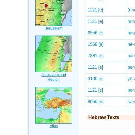
1121
[e]
ū-ḇ
1121
[e]
mib
6956
[e]
haq
1968
[e]
hê-
7891
[e]
ham
1121
[e]
ben
3100
[e]
yō-w
1121
[e]
ben
8050
[e]
šə-
Hebrew Texts