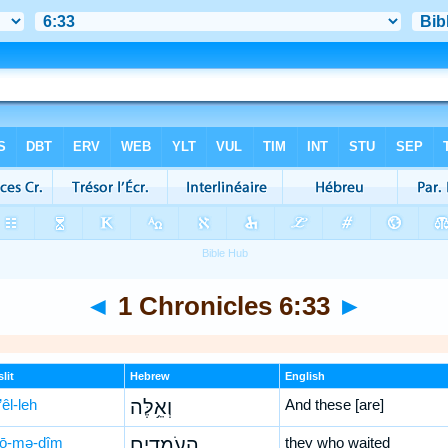
◄
1 Chronicles 6:33
►
lit
Hebrew
English
êl-leh
וְאֵ֥לֶּה
And these [are]
‘ō-mə-ḏîm
הָעֹמְדִ֖ים
they who waited