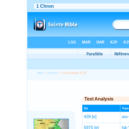
Bible
>
Hebrew
> 1 Chronicles 6:33
Text Analysis
Str
Trans
428
[e]
wə-’
5975
[e]
hā-