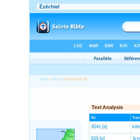
Bible
>
Hebrew
> Ezekiel 26:15
Text Analysis
Str
Trans
3541
[e]
kōh
559
[e]
’ā-