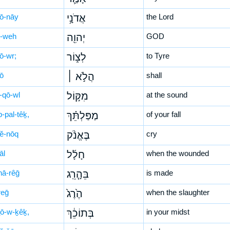
ḏō-nāy
אֲדֹנָ֥י
the Lord
-weh
יְהוִ֖ה
GOD
ō-wr;
לְצ֑וֹר
to Tyre
lō
הֲלֹ֣א ׀
shall
-qō-wl
מִקּ֣וֹל
at the sound
-pal-têḵ,
מַפַּלְתֵּ֗ךְ
of your fall
’ĕ-nōq
בֶּאֱנֹ֨ק
cry
āl
חָלָ֜ל
when the wounded
hā-rêḡ
בֵּהָ֤רֵֽג
is made
reḡ
הֶ֙רֶג֙
when the slaughter
ṯō-w-ḵêḵ,
בְּתוֹכֵ֔ךְ
in your midst