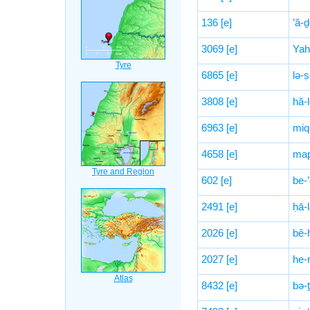
136
[e]
’ă-
3069
[e]
Yah
6865
[e]
lə-ṣ
3808
[e]
hă-
6963
[e]
miq
4658
[e]
map
602
[e]
be-
2491
[e]
ḥā-l
2026
[e]
bê-
2027
[e]
he-
8432
[e]
bə-