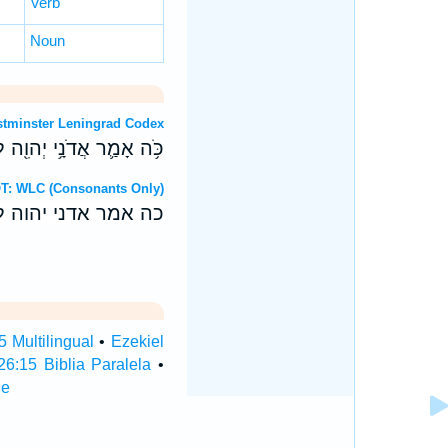
Verb
Noun
 OT: Westminster Leningrad Codex
כֹּ֥ה אָמַ֛ר אֲדֹנָ֥י יְהוִ֖ה לְצ
 Hebrew OT: WLC (Consonants Only)
כה אמר אדני יהוה ל
5 Multilingual
•
Ezekiel
26:15 Biblia Paralela
•
le