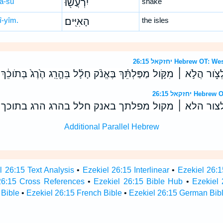
‘ă-šū
יִרְעֲשׁ֖וּ
shake
î-yîm.
הָאִיִּֽים׃
the isles
יחזקאל 26:15 Hebrew
ֹ֑ור הֲלֹ֣א ׀ מִקֹּ֣ול מַפַּלְתֵּ֗ךְ בֶּאֱנֹ֨ק חָלָ֜ל בֵּהָ֤רֵֽג הֶ֙רֶג֙ בְּתֹוכֵ֔ךְ יִ
יחזקאל 26:15
צור הלא ׀ מקול מפלתך באנק חלל בהרג הרג בתוכך י
Additional Parallel Hebrew
l 26:15 Text Analysis
•
Ezekiel 26:15 Interlinear
•
Ezekiel 26:1
26:15 Cross References
•
Ezekiel 26:15 Bible Hub
•
Ezekiel 
 Bible
•
Ezekiel 26:15 French Bible
•
Ezekiel 26:15 German Bib