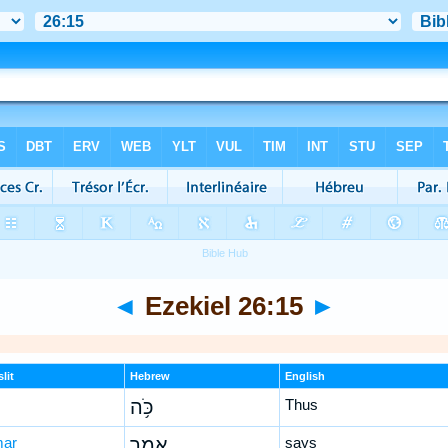
◄
Ezekiel 26:15
►
lit
Hebrew
English
כֹּ֥ה
Thus
mar
אָמַ֛ר
says