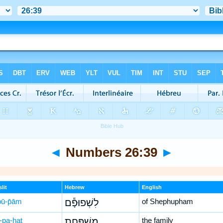
◄
Numbers 26:39
►
lit
Hebrew
English
p̄ū-p̄ām
לִשְׁפוּפָ֕ם
of Shephupham
-pa-ḥaṯ
מִשְׁפַּ֖חַת
the family