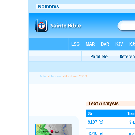
Bible
>
Hebrew
> Numbers 26:39
Text Analysis
Str
Trans
8197
[e]
liš-
4940
[e]
miš