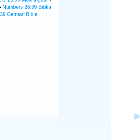
•
Numbers 26:39 Biblia
39 German Bible