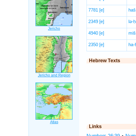
7781
[e]
haš
2349
[e]
lə-
4940
[e]
miš
2350
[e]
ha-
Hebrew Texts
Links
Numbers 26:39
•
Numb