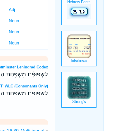
Adj
Noun
Noun
Noun
OT: Westminster Leningrad Codex
לִשְׁפוּפָ֕ם מִשְׁפַּ֖חַת הַשּ
Hebrew OT: WLC (Consonants Only)
לשפופם משפחת השו
s 26:39 Multilingual
•