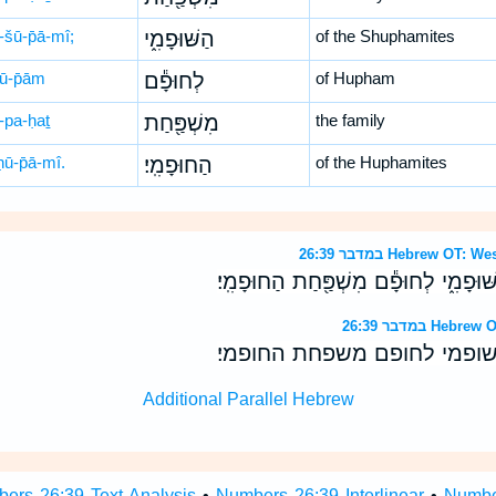
-šū-p̄ā-mî;
הַשּׁוּפָמִ֑י
of the Shuphamites
ḥū-p̄ām
לְחוּפָ֕ם
of Hupham
-pa-ḥaṯ
מִשְׁפַּ֖חַת
the family
ḥū-p̄ā-mî.
הַחוּפָמִֽי׃
of the Huphamites
במדבר 26:39 Hebrew 
ׁוּפָמִ֑י לְחוּפָ֕ם מִשְׁפַּ֖חַת הַחוּפָמִֽי׃
במדבר 26:39 
פמי לחופם משפחת החופמי׃
Additional Parallel Hebrew
ers 26:39 Text Analysis
•
Numbers 26:39 Interlinear
•
Number