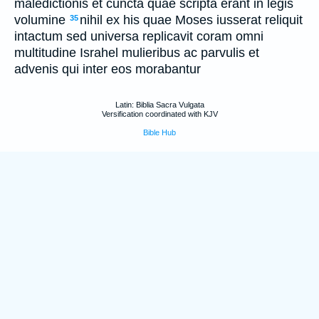
maledictionis et cuncta quae scripta erant in legis
volumine
nihil ex his quae Moses iusserat reliquit
35
intactum sed universa replicavit coram omni
multitudine Israhel mulieribus ac parvulis et
advenis qui inter eos morabantur
Latin: Biblia Sacra Vulgata
Versification coordinated with KJV
Bible Hub