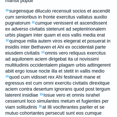
mansit populi
surgensque diluculo recensuit socios et ascendit
10
cum senioribus in fronte exercitus vallatus auxilio
pugnatorum
cumque venissent et ascendissent
11
ex adverso civitatis steterunt ad septentrionalem
urbis plagam inter quam et eos vallis media erat
quinque milia autem viros elegerat et posuerat in
12
insidiis inter Bethaven et Ahi ex occidentali parte
eiusdem civitatis
omnis vero reliquus exercitus
13
ad aquilonem aciem dirigebat ita ut novissimi
multitudinis occidentalem plagam urbis adtingerent
abiit ergo Iosue nocte illa et stetit in vallis medio
quod cum vidisset rex Ahi festinavit mane et
14
egressus est cum omni exercitu civitatis direxitque
aciem contra desertum ignorans quod post tergum
laterent insidiae
Iosue vero et omnis Israhel
15
cesserunt loco simulantes metum et fugientes per
viam solitudinis
at illi vociferantes pariter et se
16
mutuo cohortantes persecuti sunt eos cumque