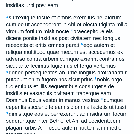
insidias urbi post eam
surrexitque Iosue et omnis exercitus bellatorum
3
cum eo ut ascenderent in Ahi et electa triginta milia
virorum fortium misit nocte
praecepitque eis
4
dicens ponite insidias post civitatem nec longius
recedatis et eritis omnes parati
ego autem et
5
reliqua multitudo quae mecum est accedemus ex
adverso contra urbem cumque exierint contra nos
sicut ante fecimus fugiemus et terga vertemus
donec persequentes ab urbe longius protrahantur
6
putabunt enim fugere nos sicut prius
nobis ergo
7
fugientibus et illis sequentibus consurgetis de
insidiis et vastabitis civitatem tradetque eam
Dominus Deus vester in manus vestras
cumque
8
ceperitis succendite eam sic omnia facietis ut iussi
dimisitque eos et perrexerunt ad insidiarum locum
9
sederuntque inter Bethel et Ahi ad occidentalem
plagam urbis Ahi Iosue autem nocte illa in medio