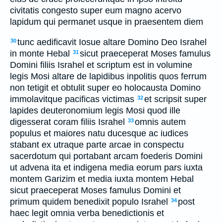
civitatis congesto super eum magno acervo
lapidum qui permanet usque in praesentem diem
tunc aedificavit Iosue altare Domino Deo Israhel
30
in monte Hebal
sicut praeceperat Moses famulus
31
Domini filiis Israhel et scriptum est in volumine
legis Mosi altare de lapidibus inpolitis quos ferrum
non tetigit et obtulit super eo holocausta Domino
immolavitque pacificas victimas
et scripsit super
32
lapides deuteronomium legis Mosi quod ille
digesserat coram filiis Israhel
omnis autem
33
populus et maiores natu ducesque ac iudices
stabant ex utraque parte arcae in conspectu
sacerdotum qui portabant arcam foederis Domini
ut advena ita et indigena media eorum pars iuxta
montem Garizim et media iuxta montem Hebal
sicut praeceperat Moses famulus Domini et
primum quidem benedixit populo Israhel
post
34
haec legit omnia verba benedictionis et