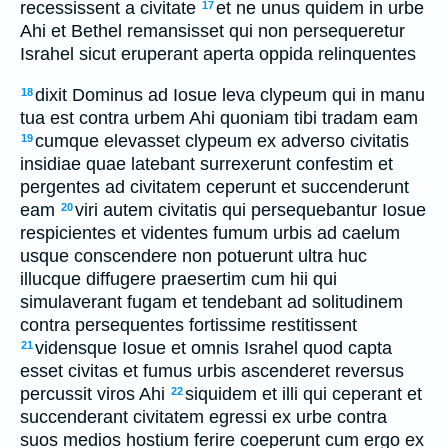
recessissent a civitate
et ne unus quidem in urbe
17
Ahi et Bethel remansisset qui non persequeretur
Israhel sicut eruperant aperta oppida relinquentes
dixit Dominus ad Iosue leva clypeum qui in manu
18
tua est contra urbem Ahi quoniam tibi tradam eam
cumque elevasset clypeum ex adverso civitatis
19
insidiae quae latebant surrexerunt confestim et
pergentes ad civitatem ceperunt et succenderunt
eam
viri autem civitatis qui persequebantur Iosue
20
respicientes et videntes fumum urbis ad caelum
usque conscendere non potuerunt ultra huc
illucque diffugere praesertim cum hii qui
simulaverant fugam et tendebant ad solitudinem
contra persequentes fortissime restitissent
vidensque Iosue et omnis Israhel quod capta
21
esset civitas et fumus urbis ascenderet reversus
percussit viros Ahi
siquidem et illi qui ceperant et
22
succenderant civitatem egressi ex urbe contra
suos medios hostium ferire coeperunt cum ergo ex