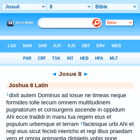
Bible
>
Latin
> Josue 8
◄
Josue 8
►
Joshua 8 Latin
dixit autem Dominus ad Iosue ne timeas neque
1
formides tolle tecum omnem multitudinem
pugnatorum et consurgens ascende in oppidum
Ahi ecce tradidi in manu tua regem eius et
populum urbemque et terram
faciesque urbi Ahi et
2
regi eius sicut fecisti Hiericho et regi illius praedam
vero et omnia animantia diripietis vobis pone