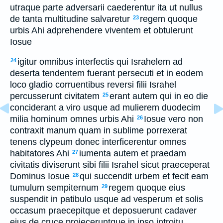
utraque parte adversarii caederentur ita ut nullus
de tanta multitudine salvaretur
regem quoque
23
urbis Ahi adprehendere viventem et obtulerunt
Iosue
igitur omnibus interfectis qui Israhelem ad
24
deserta tendentem fuerant persecuti et in eodem
loco gladio corruentibus reversi filii Israhel
percusserunt civitatem
erant autem qui in eo die
25
conciderant a viro usque ad mulierem duodecim
milia hominum omnes urbis Ahi
Iosue vero non
26
contraxit manum quam in sublime porrexerat
tenens clypeum donec interficerentur omnes
habitatores Ahi
iumenta autem et praedam
27
civitatis diviserunt sibi filii Israhel sicut praeceperat
Dominus Iosue
qui succendit urbem et fecit eam
28
tumulum sempiternum
regem quoque eius
29
suspendit in patibulo usque ad vesperum et solis
occasum praecepitque et deposuerunt cadaver
eius de cruce proieceruntque in ipso introitu