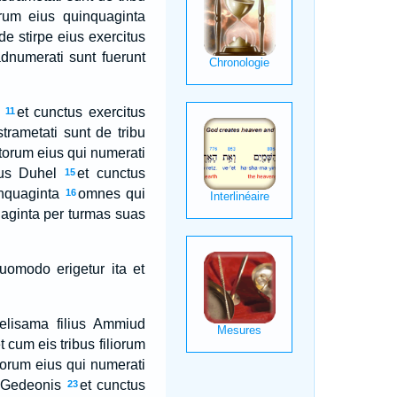
um eius quinquaginta
e stirpe eius exercitus
adnumerati sunt fuerunt
et cunctus exercitus
11
trametati sunt de tribu
torum eius qui numerati
ius Duhel
et cunctus
15
inquaginta
omnes qui
16
uaginta per turmas suas
uomodo erigetur ita et
elisama filius Ammiud
t cum eis tribus filiorum
orum eius qui numerati
s Gedeonis
et cunctus
23