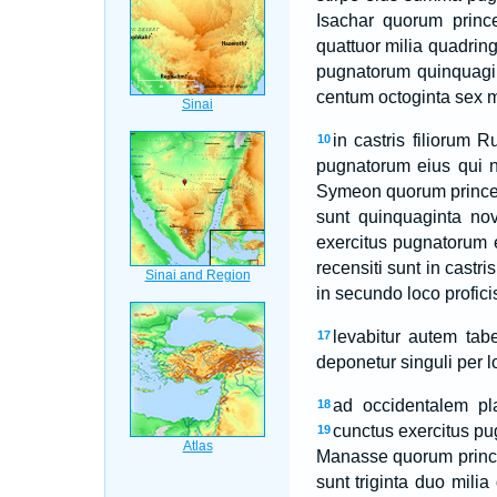
Isachar quorum prince
quattuor milia quadring
pugnatorum quinquagin
centum octoginta sex mi
in castris filiorum 
10
pugnatorum eius qui n
Symeon quorum princeps
sunt quinquaginta nov
exercitus pugnatorum 
recensiti sunt in cast
in secundo loco profici
levabitur autem tab
17
deponetur singuli per l
ad occidentalem pl
18
cunctus exercitus pu
19
Manasse quorum prince
sunt triginta duo milia