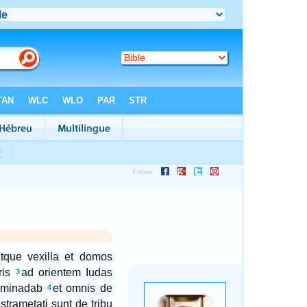
atque vexilla et domos
is
ad orientem Iudas
3
 Aminadab
et omnis de
4
strametati sunt de tribu