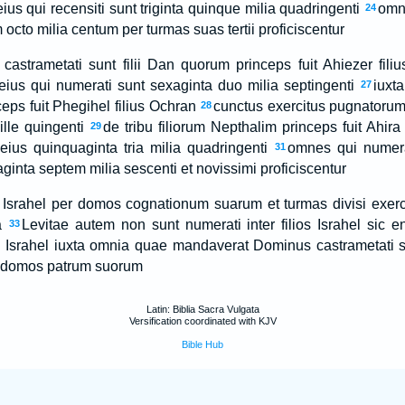
us qui recensiti sunt triginta quinque milia quadringenti
omne
24
octo milia centum per turmas suas tertii proficiscentur
castrametati sunt filii Dan quorum princeps fuit Ahiezer fili
ius qui numerati sunt sexaginta duo milia septingenti
iuxt
27
eps fuit Phegihel filius Ochran
cunctus exercitus pugnatorum
28
ille quingenti
de tribu filiorum Nepthalim princeps fuit Ahira
29
ius quinquaginta tria milia quadringenti
omnes qui numera
31
inta septem milia sescenti et novissimi proficiscentur
 Israhel per domos cognationum suarum et turmas divisi exerci
a
Levitae autem non sunt numerati inter filios Israhel sic 
33
lii Israhel iuxta omnia quae mandaverat Dominus castrametati 
ac domos patrum suorum
Latin: Biblia Sacra Vulgata
Versification coordinated with KJV
Bible Hub