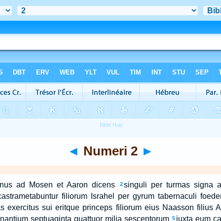
◄
Numeri 2
►
inus ad Mosen et Aaron dicens
singuli per turmas signa 
2
strametabuntur filiorum Israhel per gyrum tabernaculi foeder
mas exercitus sui eritque princeps filiorum eius Naasson filius
nantium septuaginta quattuor milia sescentorum
iuxta eum ca
5