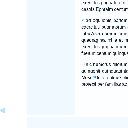
exercitus pugnatorum ei
castris Ephraim centum 
ad aquilonis partem 
25
exercitus pugnatorum e
tribu Aser quorum princ
quadraginta milia et m
exercitus pugnatorum e
fuerunt centum quinquag
hic numerus filiorum
32
quingenti quinquagint
Mosi
feceruntque fi
34
profecti per familias 