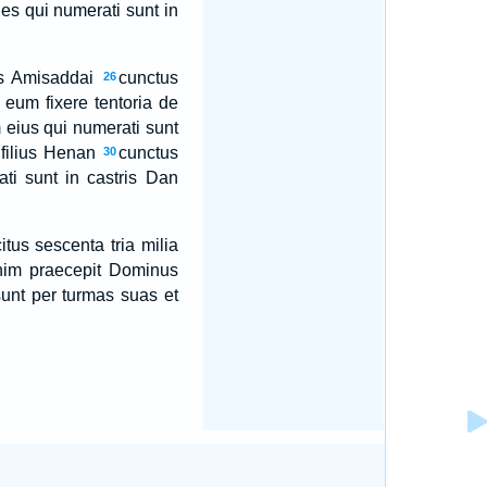
s qui numerati sunt in
us Amisaddai
cunctus
26
a eum fixere tentoria de
 eius qui numerati sunt
 filius Henan
cunctus
30
ti sunt in castris Dan
tus sescenta tria milia
enim praecepit Dominus
sunt per turmas suas et