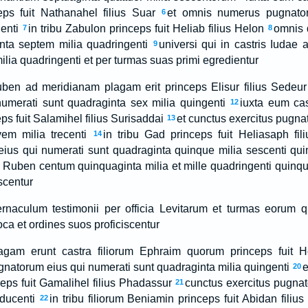
ps fuit Nathanahel filius Suar
et omnis numerus pugnator
6
enti
in tribu Zabulon princeps fuit Heliab filius Helon
omnis d
7
8
ta septem milia quadringenti
universi qui in castris Iudae 
9
lia quadringenti et per turmas suas primi egredientur
Ruben ad meridianam plagam erit princeps Elisur filius Sedeur
umerati sunt quadraginta sex milia quingenti
iuxta eum cas
12
 fuit Salamihel filius Surisaddai
et cunctus exercitus pugna
13
em milia trecenti
in tribu Gad princeps fuit Heliasaph fil
14
eius qui numerati sunt quadraginta quinque milia sescenti qu
ris Ruben centum quinquaginta milia et mille quadringenti quinq
scentur
ernaculum testimonii per officia Levitarum et turmas eorum q
oca et ordines suos proficiscentur
agam erunt castra filiorum Ephraim quorum princeps fuit H
gnatorum eius qui numerati sunt quadraginta milia quingenti
e
20
ps fuit Gamalihel filius Phadassur
cunctus exercitus pugnat
21
 ducenti
in tribu filiorum Beniamin princeps fuit Abidan filiu
22