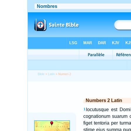
Bible
>
Latin
> Numeri 2
Numbers 2 Latin
locutusque est Dom
1
cognationum suarum ca
figet tentoria per tur
stirpe eius summa pug