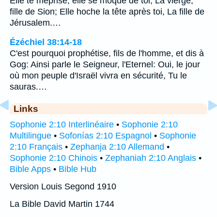
Elle te méprise, elle se moque de toi, La vierge,
fille de Sion; Elle hoche la tête après toi, La fille de
Jérusalem.…
Ézéchiel 38:14-18
C'est pourquoi prophétise, fils de l'homme, et dis à
Gog: Ainsi parle le Seigneur, l'Eternel: Oui, le jour
où mon peuple d'Israël vivra en sécurité, Tu le
sauras.…
Links
Sophonie 2:10 Interlinéaire
•
Sophonie 2:10
Multilingue
•
Sofonías 2:10 Espagnol
•
Sophonie
2:10 Français
•
Zephanja 2:10 Allemand
•
Sophonie 2:10 Chinois
•
Zephaniah 2:10 Anglais
•
Bible Apps
•
Bible Hub
Version Louis Segond 1910
La Bible David Martin 1744