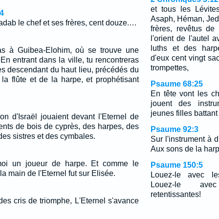
et tous les Lévite
4
Asaph, Héman, Jedut
adab le chef et ses frères, cent douze.…
frères, revêtus de
l'orient de l'autel
luths et des harp
ras à Guibea-Elohim, où se trouve une
d'eux cent vingt sa
 En entrant dans la ville, tu rencontreras
trompettes,
es descendant du haut lieu, précédés du
la flûte et de la harpe, et prophétisant
Psaume 68:25
En tête vont les c
jouent des instr
jeunes filles battan
on d'Israël jouaient devant l'Eternel de
ments de bois de cyprès, des harpes, des
Psaume 92:3
des sistres et des cymbales.
Sur l'instrument à d
Aux sons de la harp
moi un joueur de harpe. Et comme le
Psaume 150:5
la main de l'Eternel fut sur Elisée.
Louez-le avec le
Louez-le av
retentissantes!
es cris de triomphe, L'Eternel s'avance