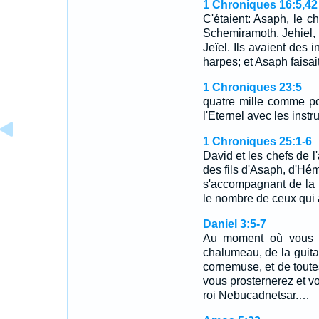
1 Chroniques 16:5,42
C'étaient: Asaph, le ch
Schemiramoth, Jehiel, 
Jeïel. Ils avaient des 
harpes; et Asaph faisai
1 Chroniques 23:5
quatre mille comme por
l'Eternel avec les instr
1 Chroniques 25:1-6
David et les chefs de l
des fils d'Asaph, d'Hé
s'accompagnant de la h
le nombre de ceux qui 
Daniel 3:5-7
Au moment où vous e
chalumeau, de la guita
cornemuse, et de toute
vous prosternerez et vo
roi Nebucadnetsar.…