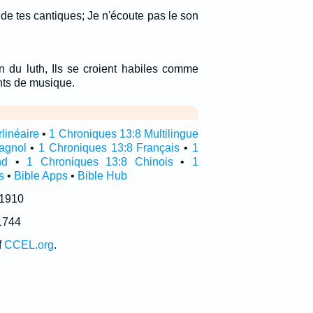
 de tes cantiques; Je n'écoute pas le son
n du luth, Ils se croient habiles comme
nts de musique.
linéaire
•
1 Chroniques 13:8 Multilingue
agnol
•
1 Chroniques 13:8 Français
•
1
nd
•
1 Chroniques 13:8 Chinois
•
1
s
•
Bible Apps
•
Bible Hub
 1910
1744
f
CCEL.org
.