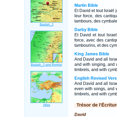
Martin Bible
Et David et tout Israël
leur force, des cantiq
tambours, des cymbales
Darby Bible
Et David et tout Israe
force, avec des cantiq
tambourins, et des cym
King James Bible
And David and all Isra
and with singing, and w
timbrels, and with cymb
English Revised Vers
And David and all Israe
even with songs, and w
timbrels, and with cymb
Trésor de l'Écritur
David