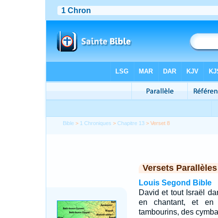
Bible
>
1 Chroniques
>
Chapitre 13
> Verset 8
Versets Parallèles
Louis Segond Bible
David et tout Israël da
en chantant, et en 
tambourins, des cymbal