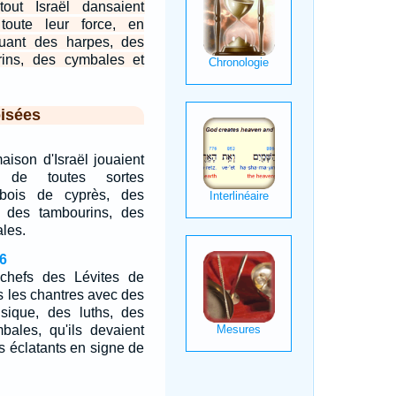
out Israël dansaient
oute leur force, en
ouant des harpes, des
rins, des cymbales et
isées
aison d'Israël jouaient
l de toutes sortes
 bois de cyprès, des
, des tambourins, des
ales.
6
chefs des Lévites de
es les chantres avec des
sique, des luths, des
bales, qu'ils devaient
ns éclatants en signe de