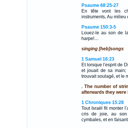
Psaume 68:25-27
En tête vont les ch
instruments, Au milieu 
Psaume 150:3-5
Louez-le au son de la
harpe!…
singing [heb]songs
1 Samuel 16:23
Et lorsque l'esprit de D
et jouait de sa main; 
trouvait soulagé, et le m
. The number of strin
afterwards they were i
1 Chroniques 15:28
Tout Israël fit monter l
cris de joie, au son
cymbales, et en faisant 