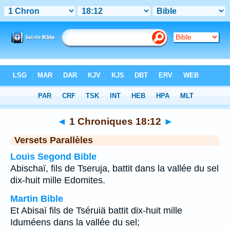
Bible
>
1 Chroniques
>
Chapitre 18
> Verset 12
◄
1 Chroniques 18:12
►
Versets Parallèles
Louis Segond Bible
Abischaï, fils de Tseruja, battit dans la vallée du sel
dix-huit mille Edomites.
Martin Bible
Et Abisaï fils de Tséruiä battit dix-huit mille
Iduméens dans la vallée du sel;