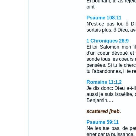
Et pourtant, tu as rejet
oint!
Psaume 108:11
N'est-ce pas toi, ô D
sortais plus, ô Dieu, 
1 Chroniques 28:9
Et toi, Salomon, mon fil
d'un coeur dévoué et 
sonde tous les coeurs e
pensées. Si tu le cherch
tu l'abandonnes, il te r
Romains 11:1,2
Je dis donc: Dieu a-t-i
aussi je suis Israélite,
Benjamin.…
scattered [heb.
Psaume 59:11
Ne les tue pas, de pe
errer par ta puissance, 