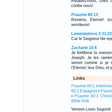
Rétablis-nous, Dieu 
contre nous!
Psaume 90:13
Reviens, Eternel! J
serviteurs!
Lamentations 3:31,32
Car le Seigneur Ne rej
Zacharie 10:6
Je fortifierai la maiso
Joseph; Je les ramène
seront comme si je n
l'Eternel, leur Dieu, et 
Links
Psaume 60:1 Interlinéa
60:1 Espagnol
•
Psaum
•
Psaume 60:1 Chinoi
Bible Hub
Version Louis Segond