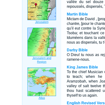
vallée du sel douze
repoussés, dispersés, Tu
Martin Bible
Mictam de David , [prop
chantre, [pour le chant
qu'il eut contre la Syr
Tsoba; et touchant ce
Iduméens dans la vallé
nous as dispersés, tu t
Darby Bible
O Dieu! tu nous as reje
ramene-nous.
King James Bible
To the chief Musician
to teach; when he 
Aramzobah, when Joab
valley of salt twelve 
thou hast scattered 
thyself to us again.
English Revised Vers