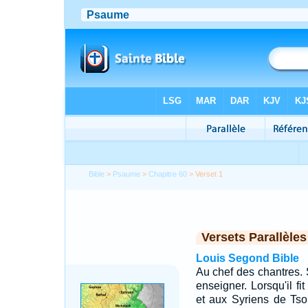
Bible
>
Psaume
>
Chapitre 60
> Verset 1
Versets Parallèles
Louis Segond Bible
Au chef des chantres. 
enseigner. Lorsqu'il f
et aux Syriens de Tsob