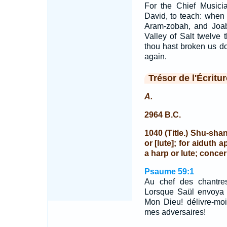
For the Chief Musici
David, to teach: when
Aram-zobah, and Joab
Valley of Salt twelve 
thou hast broken us d
again.
Trésor de l'Écritur
A.
2964 B.C.
1040 (Title.) Shu-sha
or [lute]; for aiduth 
a harp or lute; conce
Psaume 59:1
Au chef des chantre
Lorsque Saül envoya c
Mon Dieu! délivre-mo
mes adversaires!