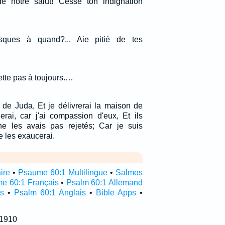
de notre salut! Cesse ton indignation
usques à quand?... Aie pitié de tes
ette pas à toujours.…
n de Juda, Et je délivrerai la maison de
rai, car j'ai compassion d'eux, Et ils
e les avais pas rejetés; Car je suis
je les exaucerai.
ire
•
Psaume 60:1 Multilingue
•
Salmos
e 60:1 Français
•
Psalm 60:1 Allemand
s
•
Psalm 60:1 Anglais
•
Bible Apps
•
 1910