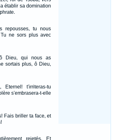
la établir sa domination
uphrate.
s repousses, tu nous
 Tu ne sors plus avec
 ô Dieu, qui nous as
e sortais plus, ô Dieu,
ternel! t'irriteras-tu
olère s'embrasera-t-elle
 Fais briller ta face, et
!
tièrement rejetés, Et