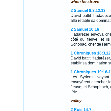
when he strove
2 Samuel 8:3,12,13
David battit Hadadézer
alla rétablir sa domina
2 Samuel 10:16
Hadarézer envoya cher
côté du fleuve; et il
Schobac, chef de l'arm
1 Chroniques 18:3,12
David battit Hadarézer,
établir sa domination s
1 Chroniques 19:16-1
Les Syriens, voyant 
envoyèrent chercher le
fleuve; et Schophach, c
tête.…
valley
2 Rois 14:7