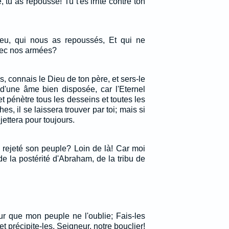
é, tu as repoussé! Tu t'es irrité contre ton
ieu, qui nous as repoussés, Et qui ne
avec nos armées?
s, connais le Dieu de ton père, et sers-le
d'une âme bien disposée, car l'Eternel
t pénètre tous les desseins et toutes les
es, il se laissera trouver par toi; mais si
ejettera pour toujours.
l rejeté son peuple? Loin de là! Car moi
 de la postérité d'Abraham, de la tribu de
ur que mon peuple ne l'oublie; Fais-les
et précipite-les, Seigneur, notre bouclier!