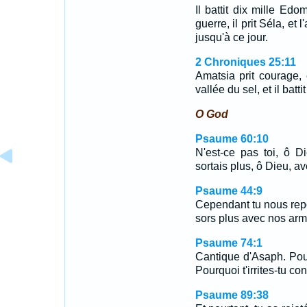
Il battit dix mille Edo
guerre, il prit Séla, et
jusqu'à ce jour.
2 Chroniques 25:11
Amatsia prit courage, 
vallée du sel, et il batt
O God
Psaume 60:10
N'est-ce pas toi, ô D
sortais plus, ô Dieu, 
Psaume 44:9
Cependant tu nous rep
sors plus avec nos arm
Psaume 74:1
Cantique d'Asaph. Pour
Pourquoi t'irrites-tu c
Psaume 89:38