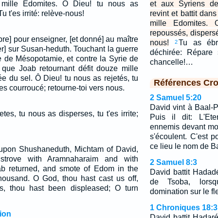
 mille Edomites. O Dieu! tu nous as
et aux Syriens d
 t'es irrité: relève-nous!
revint et battit dan
mille Edomites.
repoussés, dispersés
re] pour enseigner, [et donné] au maître
nous!
Tu as ébra
2
er] sur Susan-heduth. Touchant la guerre
déchirée: Répare 
ie de Mésopotamie, et contre la Syrie de
chancelle!…
 que Joab retournant défit douze mille
e du sel. Ô Dieu! tu nous as rejetés, tu
Références Cro
'es courroucé; retourne-toi vers nous.
2 Samuel 5:20
David vint à Baal-Pe
tes, tu nous as disperses, tu t'es irrite;
Puis il dit: L'Et
ennemis devant mo
s'écoulent. C'est 
ce lieu le nom de B
 upon Shushaneduth, Michtam of David,
strove with Aramnaharaim and with
2 Samuel 8:3
 returned, and smote of Edom in the
David battit Hadadé
thousand. O God, thou hast cast us off,
de Tsoba, lorsqu
us, thou hast been displeased; O turn
domination sur le fl
1 Chroniques 18:3
ion
David battit Hadaré