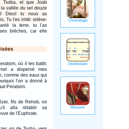
e Tsoba, et que Joab
s la vallée du sel douze
 O Dieu! tu nous as
, Tu t'es irrité: relève-
nlé la terre, tu l'as
ses brèches, car elle
isées
ratsim, où il les battit.
ernel a dispersé mes
i, comme des eaux qui
pourquoi l'on a donné à
aal-Peratsim.
zer, fils de Rehob, roi
'il alla rétablir sa
euve de l'Euphrate.
zer, roi de Tsoba, vers