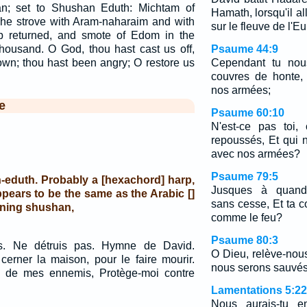
an; set to Shushan Eduth: Michtam of
Hamath, lorsqu'il al
 he strove with Aram-naharaim and with
sur le fleuve de l'E
 returned, and smote of Edom in the
thousand. O God, thou hast cast us off,
Psaume 44:9
own; thou hast been angry; O restore us
Cependant tu nou
couvres de honte,
nos armées;
e
Psaume 60:10
N'est-ce pas toi,
repoussés, Et qui n
avec nos armées?
Psaume 79:5
n-eduth. Probably a [hexachord] harp,
Jusques à quand, E
appears to be the same as the Arabic []
sans cesse, Et ta c
rning shushan,
comme le feu?
Psaume 80:3
s. Ne détruis pas. Hymne de David.
O Dieu, relève-nous!
erner la maison, pour le faire mourir.
nous serons sauvés
i de mes ennemis, Protège-moi contre
Lamentations 5:22
Nous aurais-tu en