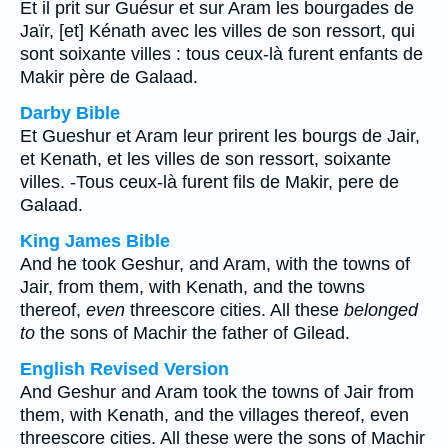
Et il prit sur Guésur et sur Aram les bourgades de
Jaïr, [et] Kénath avec les villes de son ressort, qui
sont soixante villes : tous ceux-là furent enfants de
Makir père de Galaad.
Darby Bible
Et Gueshur et Aram leur prirent les bourgs de Jair,
et Kenath, et les villes de son ressort, soixante
villes. -Tous ceux-là furent fils de Makir, pere de
Galaad.
King James Bible
And he took Geshur, and Aram, with the towns of
Jair, from them, with Kenath, and the towns
thereof,
even
threescore cities. All these
belonged
to
the sons of Machir the father of Gilead.
English Revised Version
And Geshur and Aram took the towns of Jair from
them, with Kenath, and the villages thereof, even
threescore cities. All these were the sons of Machir