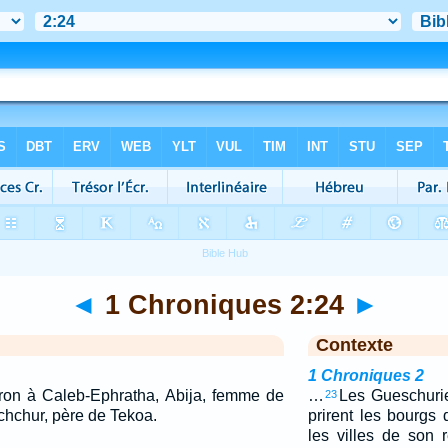
◄
1 Chroniques 2:24
►
Contexte
1 Chroniques 2
ron à Caleb-Ephratha, Abija, femme de
…
Les Gueschurie
23
schchur, père de Tekoa.
prirent les bourgs
les villes de son r