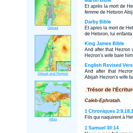
Martin Bible
Et après la mort de Het
femme de Hetsron Abija
Darby Bible
Et apres la mort de He
de Hetsron, lui enfant
King James Bible
And after that Hezron
Hezron's wife bare him 
English Revised Vers
And after that Hezro
Abijah Hezron's wife ba
Trésor de l'Écritur
Caleb-Ephratah.
1 Chroniques 2:9,18,
Fils qui naquirent à H
1 Samuel 30:14