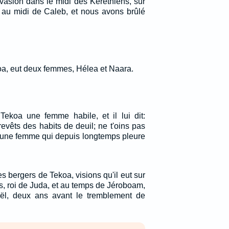
vasion dans le midi des Kéréthiens, sur
et au midi de Caleb, et nous avons brûlé
oa, eut deux femmes, Hélea et Naara.
Tekoa une femme habile, et il lui dit:
revêts des habits de deuil; ne t'oins pas
e une femme qui depuis longtemps pleure
s bergers de Tekoa, visions qu'il eut sur
s, roi de Juda, et au temps de Jéroboam,
sraël, deux ans avant le tremblement de