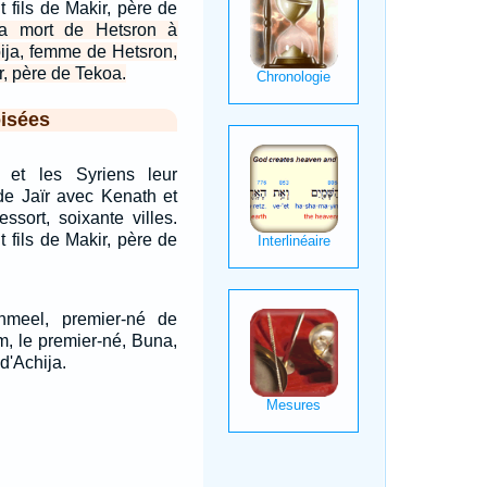
t fils de Makir, père de
la mort de Hetsron à
ija, femme de Hetsron,
r, père de Tekoa.
isées
 et les Syriens leur
 de Jaïr avec Kenath et
essort, soixante villes.
t fils de Makir, père de
hmeel, premier-né de
m, le premier-né, Buna,
d'Achija.