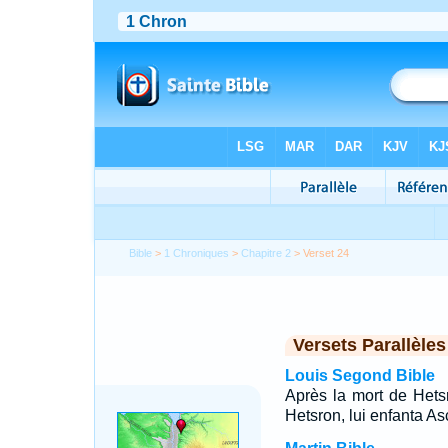
Bible
>
1 Chroniques
>
Chapitre 2
> Verset 24
Versets Parallèles
Louis Segond Bible
Après la mort de Hets
Hetsron, lui enfanta A