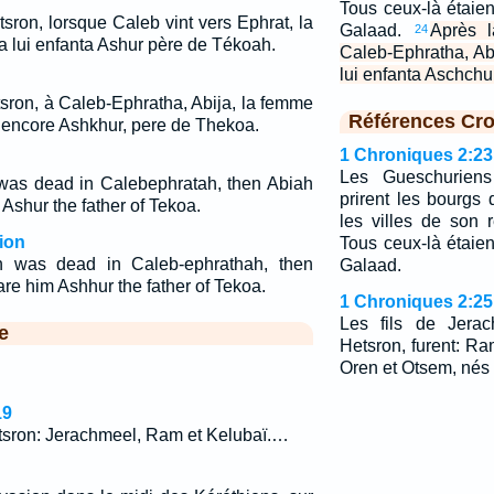
Tous ceux-là étaien
sron, lorsque Caleb vint vers Ephrat, la
Galaad.
Après 
24
 lui enfanta Ashur père de Tékoah.
Caleb-Ephratha, Ab
lui enfanta Aschchu
tsron, à Caleb-Ephratha, Abija, la femme
Références Cro
a encore Ashkhur, pere de Thekoa.
1 Chroniques 2:23
Les Gueschuriens
 was dead in Calebephratah, then Abiah
prirent les bourgs
Ashur the father of Tekoa.
les villes de son r
ion
Tous ceux-là étaien
n was dead in Caleb-ephrathah, then
Galaad.
re him Ashhur the father of Tekoa.
1 Chroniques 2:25
Les fils de Jerac
e
Hetsron, furent: Ra
Oren et Otsem, nés 
19
etsron: Jerachmeel, Ram et Kelubaï.…