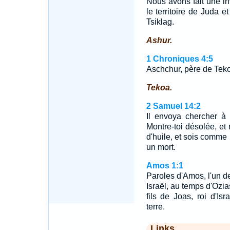
Nous avons fait une in
le territoire de Juda 
Tsiklag.
Ashur.
1 Chroniques 4:5
Aschchur, père de Tek
Tekoa.
2 Samuel 14:2
Il envoya chercher à 
Montre-toi désolée, et 
d'huile, et sois comm
un mort.
Amos 1:1
Paroles d'Amos, l'un de
Israël, au temps d'Ozia
fils de Joas, roi d'I
terre.
Links