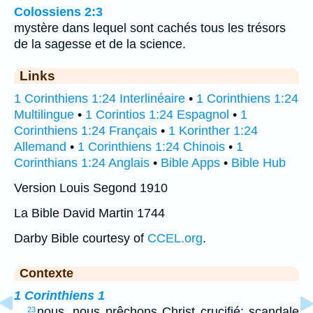
Colossiens 2:3
mystère dans lequel sont cachés tous les trésors
de la sagesse et de la science.
Links
1 Corinthiens 1:24 Interlinéaire
•
1 Corinthiens 1:24
Multilingue
•
1 Corintios 1:24 Espagnol
•
1
Corinthiens 1:24 Français
•
1 Korinther 1:24
Allemand
•
1 Corinthiens 1:24 Chinois
•
1
Corinthians 1:24 Anglais
•
Bible Apps
•
Bible Hub
Version Louis Segond 1910
La Bible David Martin 1744
Darby Bible courtesy of
CCEL.org
.
Contexte
1 Corinthiens 1
…
nous, nous prêchons Christ crucifié; scandale
23