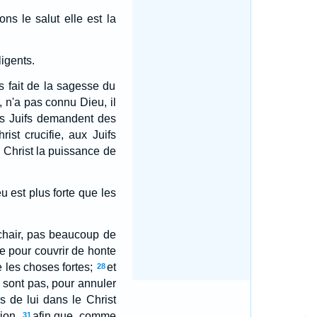
ns le salut elle est la
ligents.
as fait de la sagesse du
 n'a pas connu Dieu, il
es Juifs demandent des
st crucifie, aux Juifs
, Christ la puissance de
u est plus forte que les
 chair, pas beaucoup de
e pour couvrir de honte
 les choses fortes;
et
28
e sont pas, pour annuler
s de lui dans le Christ
ion,
afin que, comme
31