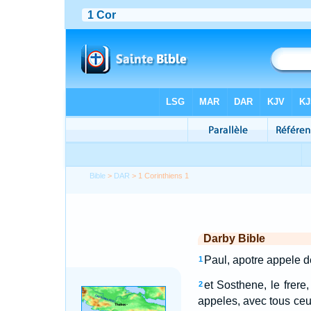
Bible
>
DAR
> 1 Corinthiens 1
Darby Bible
Paul, apotre appele d
1
et Sosthene, le frere
2
appeles, avec tous ceu