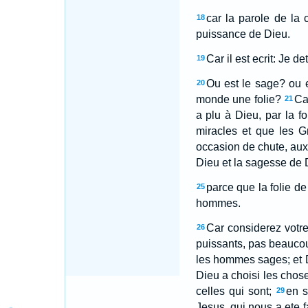
car la parole de la 
18
puissance de Dieu.
Car il est ecrit: Je d
19
Ou est le sage? ou e
20
monde une folie?
Ca
21
a plu à Dieu, par la fo
miracles et que les G
occasion de chute, aux 
Dieu et la sagesse de 
parce que la folie d
25
hommes.
Car considerez votre
26
puissants, pas beaucou
les hommes sages; et D
Dieu a choisi les chose
celles qui sont;
en s
29
Jesus, qui nous a ete fa