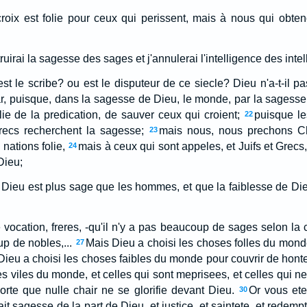
croix est folie pour ceux qui perissent, mais à nous qui obteno
etruirai la sagesse des sages et j'annulerai l'intelligence des intel
st le scribe? ou est le disputeur de ce siecle? Dieu n'a-t-il p
r, puisque, dans la sagesse de Dieu, le monde, par la sagesse,
lie de la predication, de sauver ceux qui croient;
puisque l
22
recs recherchent la sagesse;
mais nous, nous prechons Chri
23
nations folie,
mais à ceux qui sont appeles, et Juifs et Grecs
24
Dieu;
e Dieu est plus sage que les hommes, et que la faiblesse de Die
 vocation, freres, -qu'il n'y a pas beaucoup de sages selon la
p de nobles,...
Mais Dieu a choisi les choses folles du mond
27
ieu a choisi les choses faibles du monde pour couvrir de honte
s viles du monde, et celles qui sont meprisees, et celles qui n
orte que nulle chair ne se glorifie devant Dieu.
Or vous ete
30
it sagesse de la part de Dieu, et justice, et saintete, et redempt