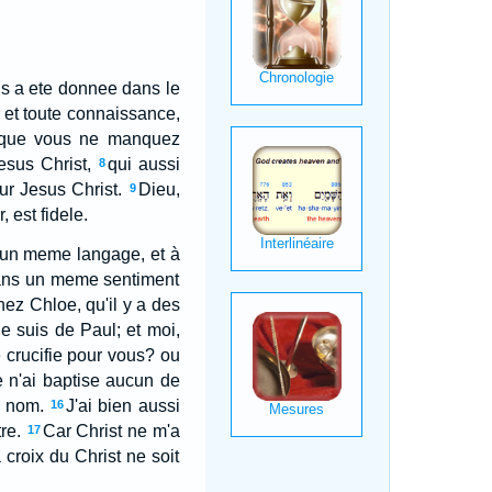
us a ete donnee dans le
 et toute connaissance,
 que vous ne manquez
sus Christ,
qui aussi
8
ur Jesus Christ.
Dieu,
9
 est fidele.
s un meme langage, et à
 dans un meme sentiment
hez Chloe, qu'il y a des
je suis de Paul; et moi,
te crucifie pour vous? ou
 n'ai baptise aucun de
n nom.
J'ai bien aussi
16
re.
Car Christ ne m'a
17
croix du Christ ne soit