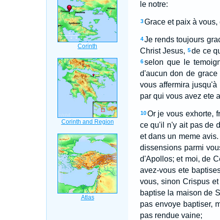
le notre:
Grace et paix à vous, 
3
Je rends toujours gr
4
Christ Jesus,
de ce qu
5
selon que le temoign
6
d'aucun don de grace 
vous affermira jusqu'à 
par qui vous avez ete a
Or je vous exhorte, 
10
ce qu'il n'y ait pas d
et dans un meme avis.
dissensions parmi vou
d'Apollos; et moi, de C
avez-vous ete baptise
vous, sinon Crispus et
baptise la maison de St
pas envoye baptiser, m
pas rendue vaine;