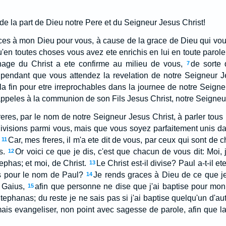
de la part de Dieu notre Pere et du Seigneur Jesus Christ!
aces à mon Dieu pour vous, à cause de la grace de Dieu qui vo
'en toutes choses vous avez ete enrichis en lui en toute parole
age du Christ a ete confirme au milieu de vous,
de sorte
7
pendant que vous attendez la revelation de notre Seigneur Je
la fin pour etre irreprochables dans la journee de notre Seigne
ppeles à la communion de son Fils Jesus Christ, notre Seigneur,
freres, par le nom de notre Seigneur Jesus Christ, à parler tou
e divisions parmi vous, mais que vous soyez parfaitement unis
Car, mes freres, il m'a ete dit de vous, par ceux qui sont de c
11
s.
Or voici ce que je dis, c'est que chacun de vous dit: Moi, 
12
ephas; et moi, de Christ.
Le Christ est-il divise? Paul a-t-il e
13
s pour le nom de Paul?
Je rends graces à Dieu de ce que je
14
 Gaius,
afin que personne ne dise que j'ai baptise pour mo
15
ephanas; du reste je ne sais pas si j'ai baptise quelqu'un d'aut
ais evangeliser, non point avec sagesse de parole, afin que la 