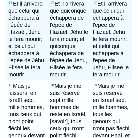
Et il arrivera
Et il arrivera
Et il arrivera
17
17
17
que celui qui
que quiconque
que celui qui
échappera à
échappera de
echappera à
l'épée de
l'épée de
l'epee de
Hazaël, Jéhu
Hazaël, Jéhu le
Hazael, Jehu
le fera mourir;
fera mourir; et
le fera mourir;
et celui qui
quiconque
et celui qui
échappera à
échappera de
echappera à
l'épée de Jéhu,
l'épée de Jéhu,
l'epee de
Elisée le fera
Elisée le fera
Jehu, Elisee le
mourir.
mourir.
fera mourir.
Mais je
Mais je me
Mais je me
18
18
18
laisserai en
suis réservé
suis reserve
Israël sept
sept mille
en Israel sept
mille hommes,
hommes de
mille hommes,
tous ceux qui
reste en Israël,
tous les
n'ont point
[savoir], tous
genoux qui
fléchi les
ceux qui n'ont
n'ont pas flechi
genoux devant
point fléchi
devant Baal, et