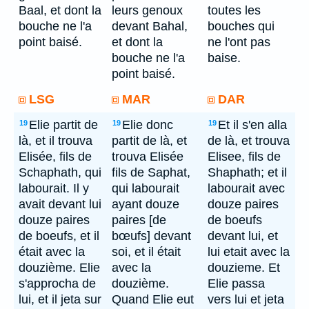
Baal, et dont la
leurs genoux
toutes les
bouche ne l'a
devant Bahal,
bouches qui
point baisé.
et dont la
ne l'ont pas
bouche ne l'a
baise.
point baisé.
LSG
MAR
DAR
Elie partit de
Elie donc
Et il s'en alla
19
19
19
là, et il trouva
partit de là, et
de là, et trouva
Elisée, fils de
trouva Elisée
Elisee, fils de
Schaphath, qui
fils de Saphat,
Shaphath; et il
labourait. Il y
qui labourait
labourait avec
avait devant lui
ayant douze
douze paires
douze paires
paires [de
de boeufs
de boeufs, et il
bœufs] devant
devant lui, et
était avec la
soi, et il était
lui etait avec la
douzième. Elie
avec la
douzieme. Et
s'approcha de
douzième.
Elie passa
lui, et il jeta sur
Quand Elie eut
vers lui et jeta