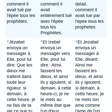
comment il
comment il
detail,
avait tué par
avait
comment il
l'épée tous les
entièrement tué
avait tue par
prophètes.
avec l'épée
l'epee tous les
tous les
prophetes.
Prophètes.
Jézabel
Et Izebel
Et Jezabel
2
2
2
envoya un
envoya un
envoya un
messager à
messager vers
messager à
Elie, pour lui
Elie, pour lui
Elie, disant:
dire: Que les
dire : Ainsi
Ainsi me
dieux me
fassent les
fassent les
traitent dans
dieux, et ainsi
dieux, et ainsi
toute leur
ils y ajoutent, si
ils y ajoutent,
rigueur, si
demain, à cette
si demain, à
demain, à
heure-ci, je ne
cette heure, je
cette heure, je
te mets au
ne mets ton
ne fais de ta
même état que
ame comme
vie ce que tu
l'un d'eux.
l'ame de l'un