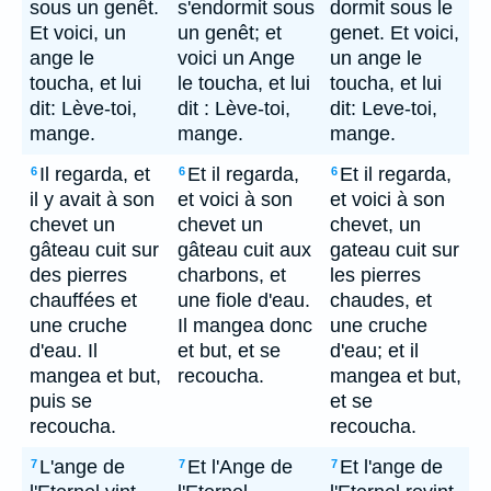
sous un genêt.
s'endormit sous
dormit sous le
Et voici, un
un genêt; et
genet. Et voici,
ange le
voici un Ange
un ange le
toucha, et lui
le toucha, et lui
toucha, et lui
dit: Lève-toi,
dit : Lève-toi,
dit: Leve-toi,
mange.
mange.
mange.
Il regarda, et
Et il regarda,
Et il regarda,
6
6
6
il y avait à son
et voici à son
et voici à son
chevet un
chevet un
chevet, un
gâteau cuit sur
gâteau cuit aux
gateau cuit sur
des pierres
charbons, et
les pierres
chauffées et
une fiole d'eau.
chaudes, et
une cruche
Il mangea donc
une cruche
d'eau. Il
et but, et se
d'eau; et il
mangea et but,
recoucha.
mangea et but,
puis se
et se
recoucha.
recoucha.
L'ange de
Et l'Ange de
Et l'ange de
7
7
7