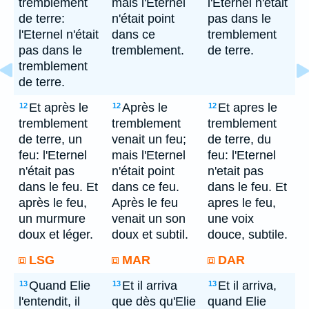
tremblement
mais l'Eternel
l'Eternel n'etait
de terre:
n'était point
pas dans le
l'Eternel n'était
dans ce
tremblement
pas dans le
tremblement.
de terre.
tremblement
de terre.
Et après le
Après le
Et apres le
12
12
12
tremblement
tremblement
tremblement
de terre, un
venait un feu;
de terre, du
feu: l'Eternel
mais l'Eternel
feu: l'Eternel
n'était pas
n'était point
n'etait pas
dans le feu. Et
dans ce feu.
dans le feu. Et
après le feu,
Après le feu
apres le feu,
un murmure
venait un son
une voix
doux et léger.
doux et subtil.
douce, subtile.
LSG
MAR
DAR
Quand Elie
Et il arriva
Et il arriva,
13
13
13
l'entendit, il
que dès qu'Elie
quand Elie