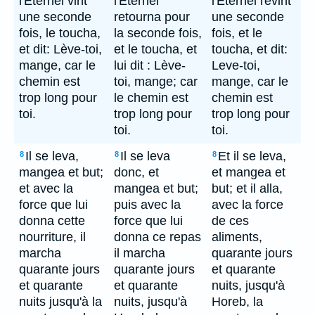
l'Eternel vint
l'Eternel
l'Eternel revint
une seconde
retourna pour
une seconde
fois, le toucha,
la seconde fois,
fois, et le
et dit: Lève-toi,
et le toucha, et
toucha, et dit:
mange, car le
lui dit : Lève-
Leve-toi,
chemin est
toi, mange; car
mange, car le
trop long pour
le chemin est
chemin est
toi.
trop long pour
trop long pour
toi.
toi.
Il se leva,
Il se leva
Et il se leva,
8
8
8
mangea et but;
donc, et
et mangea et
et avec la
mangea et but;
but; et il alla,
force que lui
puis avec la
avec la force
donna cette
force que lui
de ces
nourriture, il
donna ce repas
aliments,
marcha
il marcha
quarante jours
quarante jours
quarante jours
et quarante
et quarante
et quarante
nuits, jusqu'à
nuits jusqu'à la
nuits, jusqu'à
Horeb, la