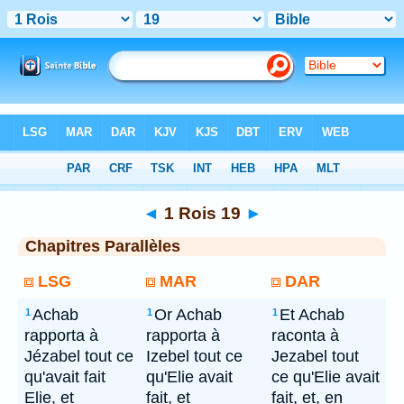
Bible
> 1 Rois 19
◄
1 Rois 19
►
Chapitres Parallèles
LSG
MAR
DAR
Achab
Or Achab
Et Achab
1
1
1
rapporta à
rapporta à
raconta à
Jézabel tout ce
Izebel tout ce
Jezabel tout
qu'avait fait
qu'Elie avait
ce qu'Elie avait
Elie, et
fait, et
fait, et, en