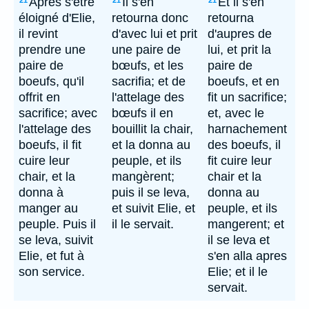
Après s'être
Il s'en
Et il s'en
21
21
21
éloigné d'Elie,
retourna donc
retourna
il revint
d'avec lui et prit
d'aupres de
prendre une
une paire de
lui, et prit la
paire de
bœufs, et les
paire de
boeufs, qu'il
sacrifia; et de
boeufs, et en
offrit en
l'attelage des
fit un sacrifice;
sacrifice; avec
bœufs il en
et, avec le
l'attelage des
bouillit la chair,
harnachement
boeufs, il fit
et la donna au
des boeufs, il
cuire leur
peuple, et ils
fit cuire leur
chair, et la
mangèrent;
chair et la
donna à
puis il se leva,
donna au
manger au
et suivit Elie, et
peuple, et ils
peuple. Puis il
il le servait.
mangerent; et
se leva, suivit
il se leva et
Elie, et fut à
s'en alla apres
son service.
Elie; et il le
servait.