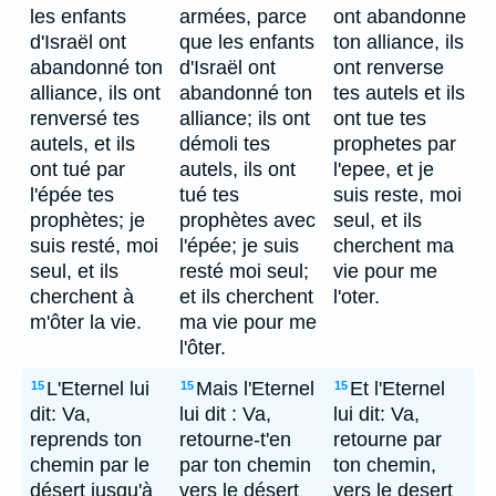
les enfants
armées, parce
ont abandonne
d'Israël ont
que les enfants
ton alliance, ils
abandonné ton
d'Israël ont
ont renverse
alliance, ils ont
abandonné ton
tes autels et ils
renversé tes
alliance; ils ont
ont tue tes
autels, et ils
démoli tes
prophetes par
ont tué par
autels, ils ont
l'epee, et je
l'épée tes
tué tes
suis reste, moi
prophètes; je
prophètes avec
seul, et ils
suis resté, moi
l'épée; je suis
cherchent ma
seul, et ils
resté moi seul;
vie pour me
cherchent à
et ils cherchent
l'oter.
m'ôter la vie.
ma vie pour me
l'ôter.
L'Eternel lui
Mais l'Eternel
Et l'Eternel
15
15
15
dit: Va,
lui dit : Va,
lui dit: Va,
reprends ton
retourne-t'en
retourne par
chemin par le
par ton chemin
ton chemin,
désert jusqu'à
vers le désert
vers le desert