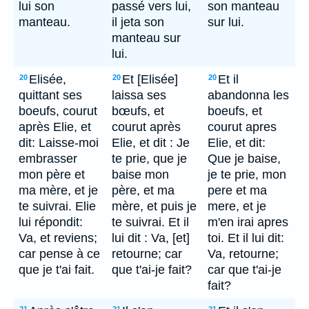
lui son
passé vers lui,
son manteau
manteau.
il jeta son
sur lui.
manteau sur
lui.
Elisée,
Et [Elisée]
Et il
20
20
20
quittant ses
laissa ses
abandonna les
boeufs, courut
bœufs, et
boeufs, et
après Elie, et
courut après
courut apres
dit: Laisse-moi
Elie, et dit : Je
Elie, et dit:
embrasser
te prie, que je
Que je baise,
mon père et
baise mon
je te prie, mon
ma mère, et je
père, et ma
pere et ma
te suivrai. Elie
mère, et puis je
mere, et je
lui répondit:
te suivrai. Et il
m'en irai apres
Va, et reviens;
lui dit : Va, [et]
toi. Et il lui dit:
car pense à ce
retourne; car
Va, retourne;
que je t'ai fait.
que t'ai-je fait?
car que t'ai-je
fait?