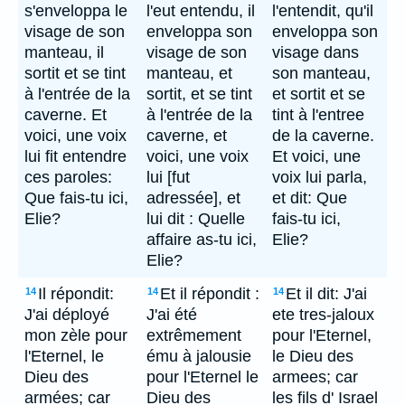
s'enveloppa le
l'eut entendu, il
l'entendit, qu'il
visage de son
enveloppa son
enveloppa son
manteau, il
visage de son
visage dans
sortit et se tint
manteau, et
son manteau,
à l'entrée de la
sortit, et se tint
et sortit et se
caverne. Et
à l'entrée de la
tint à l'entree
voici, une voix
caverne, et
de la caverne.
lui fit entendre
voici, une voix
Et voici, une
ces paroles:
lui [fut
voix lui parla,
Que fais-tu ici,
adressée], et
et dit: Que
Elie?
lui dit : Quelle
fais-tu ici,
affaire as-tu ici,
Elie?
Elie?
Il répondit:
Et il répondit :
Et il dit: J'ai
14
14
14
J'ai déployé
J'ai été
ete tres-jaloux
mon zèle pour
extrêmement
pour l'Eternel,
l'Eternel, le
ému à jalousie
le Dieu des
Dieu des
pour l'Eternel le
armees; car
armées; car
Dieu des
les fils d' Israel