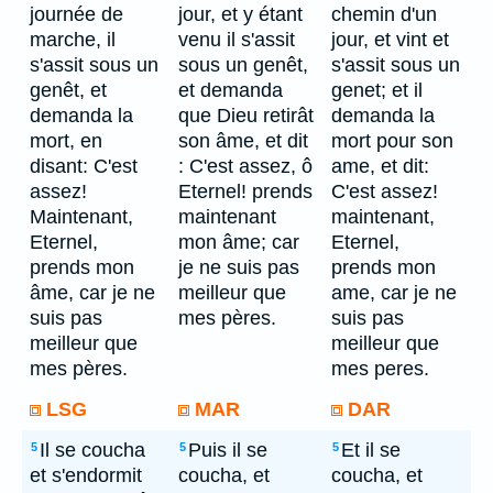
journée de
jour, et y étant
chemin d'un
marche, il
venu il s'assit
jour, et vint et
s'assit sous un
sous un genêt,
s'assit sous un
genêt, et
et demanda
genet; et il
demanda la
que Dieu retirât
demanda la
mort, en
son âme, et dit
mort pour son
disant: C'est
: C'est assez, ô
ame, et dit:
assez!
Eternel! prends
C'est assez!
Maintenant,
maintenant
maintenant,
Eternel,
mon âme; car
Eternel,
prends mon
je ne suis pas
prends mon
âme, car je ne
meilleur que
ame, car je ne
suis pas
mes pères.
suis pas
meilleur que
meilleur que
mes pères.
mes peres.
LSG
MAR
DAR
Il se coucha
Puis il se
Et il se
5
5
5
et s'endormit
coucha, et
coucha, et