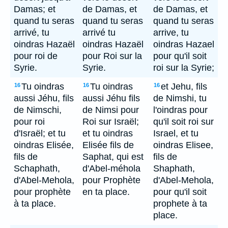
Damas; et
de Damas, et
de Damas, et
quand tu seras
quand tu seras
quand tu seras
arrivé, tu
arrivé tu
arrive, tu
oindras Hazaël
oindras Hazaël
oindras Hazael
pour roi de
pour Roi sur la
pour qu'il soit
Syrie.
Syrie.
roi sur la Syrie;
Tu oindras
Tu oindras
et Jehu, fils
16
16
16
aussi Jéhu, fils
aussi Jéhu fils
de Nimshi, tu
de Nimschi,
de Nimsi pour
l'oindras pour
pour roi
Roi sur Israël;
qu'il soit roi sur
d'Israël; et tu
et tu oindras
Israel, et tu
oindras Elisée,
Elisée fils de
oindras Elisee,
fils de
Saphat, qui est
fils de
Schaphath,
d'Abel-méhola
Shaphath,
d'Abel-Mehola,
pour Prophète
d'Abel-Mehola,
pour prophète
en ta place.
pour qu'il soit
à ta place.
prophete à ta
place.