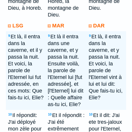
montagne de
Horeb, la
montagne de
Dieu, à Horeb.
montagne de
Dieu.
Dieu.
LSG
MAR
DAR
Et là, il entra
Et là il entra
Et là, il entra
9
9
9
dans la
dans une
dans la
caverne, et il y
caverne, et y
caverne, et y
passa la nuit.
passa la nuit.
passa la nuit.
Et voici, la
Ensuite voilà,
Et voici, la
parole de
la parole de
parole de
l'Eternel lui fut
l'Eternel lui [fut
l'Eternel vint à
adressée, en
adressée], et
lui et lui dit:
ces mots: Que
[l'Eternel] lui dit
Que fais-tu ici,
fais-tu ici, Elie?
: Quelle affaire
Elie?
as-tu ici, Elie?
Il répondit:
Et il répondit :
Et il dit: J'ai
10
10
10
J'ai déployé
J'ai été
ete tres-jaloux
mon zèle pour
extrêmement
pour l'Eternel,