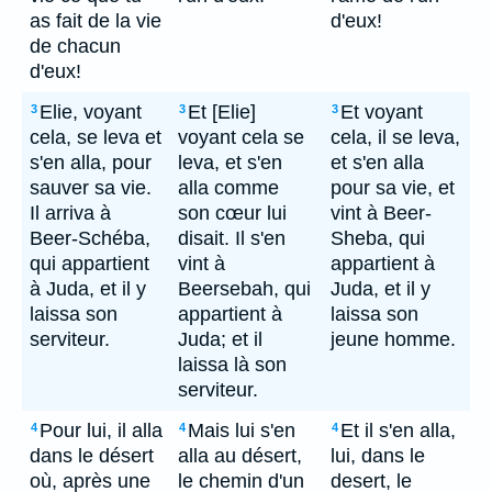
as fait de la vie
d'eux!
de chacun
d'eux!
Elie, voyant
Et [Elie]
Et voyant
3
3
3
cela, se leva et
voyant cela se
cela, il se leva,
s'en alla, pour
leva, et s'en
et s'en alla
sauver sa vie.
alla comme
pour sa vie, et
Il arriva à
son cœur lui
vint à Beer-
Beer-Schéba,
disait. Il s'en
Sheba, qui
qui appartient
vint à
appartient à
à Juda, et il y
Beersebah, qui
Juda, et il y
laissa son
appartient à
laissa son
serviteur.
Juda; et il
jeune homme.
laissa là son
serviteur.
Pour lui, il alla
Mais lui s'en
Et il s'en alla,
4
4
4
dans le désert
alla au désert,
lui, dans le
où, après une
le chemin d'un
desert, le