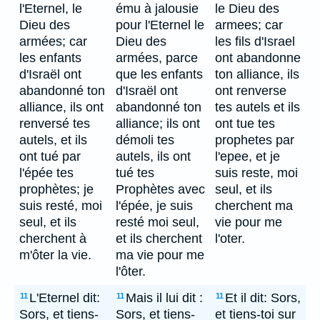
l'Eternel, le
ému à jalousie
le Dieu des
Dieu des
pour l'Eternel le
armees; car
armées; car
Dieu des
les fils d'Israel
les enfants
armées, parce
ont abandonne
d'Israël ont
que les enfants
ton alliance, ils
abandonné ton
d'Israël ont
ont renverse
alliance, ils ont
abandonné ton
tes autels et ils
renversé tes
alliance; ils ont
ont tue tes
autels, et ils
démoli tes
prophetes par
ont tué par
autels, ils ont
l'epee, et je
l'épée tes
tué tes
suis reste, moi
prophètes; je
Prophètes avec
seul, et ils
suis resté, moi
l'épée, je suis
cherchent ma
seul, et ils
resté moi seul,
vie pour me
cherchent à
et ils cherchent
l'oter.
m'ôter la vie.
ma vie pour me
l'ôter.
L'Eternel dit:
Mais il lui dit :
Et il dit: Sors,
11
11
11
Sors, et tiens-
Sors, et tiens-
et tiens-toi sur