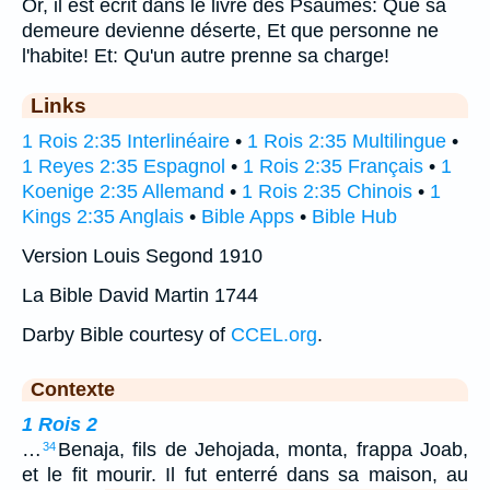
Or, il est écrit dans le livre des Psaumes: Que sa
demeure devienne déserte, Et que personne ne
l'habite! Et: Qu'un autre prenne sa charge!
Links
1 Rois 2:35 Interlinéaire
•
1 Rois 2:35 Multilingue
•
1 Reyes 2:35 Espagnol
•
1 Rois 2:35 Français
•
1
Koenige 2:35 Allemand
•
1 Rois 2:35 Chinois
•
1
Kings 2:35 Anglais
•
Bible Apps
•
Bible Hub
Version Louis Segond 1910
La Bible David Martin 1744
Darby Bible courtesy of
CCEL.org
.
Contexte
1 Rois 2
…
Benaja, fils de Jehojada, monta, frappa Joab,
34
et le fit mourir. Il fut enterré dans sa maison, au