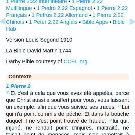
1 Pierre 2:22 Interlinéaire
•
1 Pierre 2:22
Multilingue
•
1 Pedro 2:22 Espagnol
•
1 Pierre 2:22
Français
•
1 Petrus 2:22 Allemand
•
1 Pierre 2:22
Chinois
•
1 Peter 2:22 Anglais
•
Bible Apps
•
Bible
Hub
Version Louis Segond 1910
La Bible David Martin 1744
Darby Bible courtesy of
CCEL.org
.
Contexte
1 Pierre 2
Et c'est à cela que vous avez été appelés, parce
21
que Christ aussi a souffert pour vous, vous laissant
un exemple, afin que vous suiviez ses traces,
Lui
22
qui n'a point commis de péché, Et dans la bouche
duquel il ne s'est point trouvé de fraude;
lui qui,
23
injurié, ne rendait point d'injures, maltraité, ne
faisait point de menaces, mais s'en remettait à