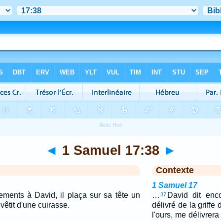
◄
1 Samuel 17:38
►
Contexte
1 Samuel 17
tements à David, il plaça sur sa tête un
…
David dit enco
37
evêtit d'une cuirasse.
délivré de la griffe 
l'ours, me délivrer