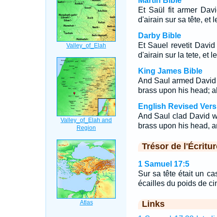
Martin Bible
Et Saül fit armer Dav
d'airain sur sa tête, et 
Darby Bible
Et Sauel revetit David
d'airain sur la tete, et 
King James Bible
And Saul armed David w
brass upon his head; al
English Revised Vers
And Saul clad David wi
brass upon his head, an
Trésor de l'Écritur
1 Samuel 17:5
Sur sa tête était un cas
écailles du poids de cin
Links