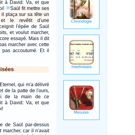
dit à David: Va, et que
oi!
Saül fit mettre ses
38
il plaça sur sa tête un
 et le revêtit d'une
ceignit l'épée de Saül
its, et voulut marcher,
ncore essayé. Mais il dit
 pas marcher avec cette
s pas accoutumé. Et il
isées
Eternel, qui m'a délivré
et de la patte de l'ours,
si de la main de ce
dit à David: Va, et que
i!
pée de Saül par-dessus
t marcher, car il n'avait