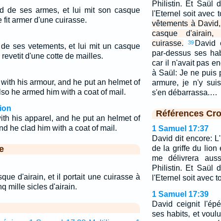
Philistin. Et Saül 
id de ses armes, et lui mit son casque
l'Eternel soit avec t
le fit armer d'une cuirasse.
vêtements à David, 
casque d'airain,
cuirasse.
David 
39
 de ses vetements, et lui mit un casque
par-dessus ses hab
le revetit d'une cotte de mailles.
car il n'avait pas e
à Saül: Je ne puis
ith his armour, and he put an helmet of
armure, je n'y sui
so he armed him with a coat of mail.
s'en débarrassa.…
ion
Références Cro
th his apparel, and he put an helmet of
d he clad him with a coat of mail.
1 Samuel 17:37
David dit encore: L'
e
de la griffe du lion 
me délivrera aus
Philistin. Et Saül 
que d'airain, et il portait une cuirasse à
l'Eternel soit avec to
q mille sicles d'airain.
1 Samuel 17:39
David ceignit l'é
ses habits, et voulu