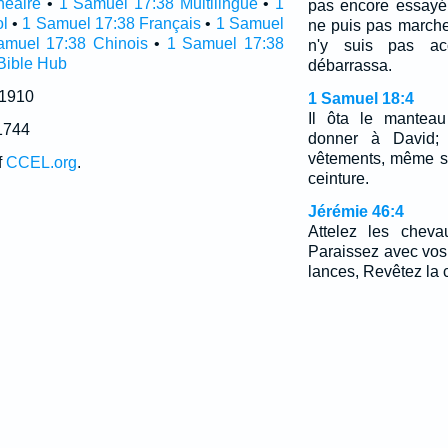
néaire
•
1 Samuel 17:38 Multilingue
•
1
pas encore essayé.
l
•
1 Samuel 17:38 Français
•
1 Samuel
ne puis pas marche
amuel 17:38 Chinois
•
1 Samuel 17:38
n'y suis pas ac
Bible Hub
débarrassa.
 1910
1 Samuel 18:4
Il ôta le manteau 
1744
donner à David; 
vêtements, même s
f
CCEL.org
.
ceinture.
Jérémie 46:4
Attelez les cheva
Paraissez avec vos
lances, Revêtez la c