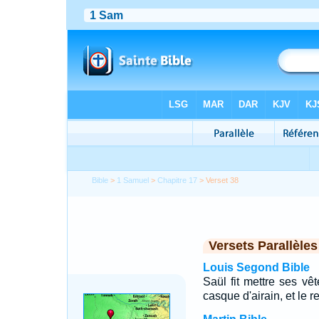
Bible
>
1 Samuel
>
Chapitre 17
> Verset 38
Versets Parallèles
Louis Segond Bible
Saül fit mettre ses vê
casque d'airain, et le r