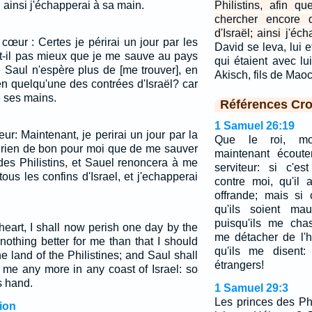
ël; ainsi j'échapperai à sa main.
Philistins, afin 
chercher encore d
d'Israël; ainsi j'éc
cœur : Certes je périrai un jour par les
David se leva, lui 
t-il pas mieux que je me sauve au pays
qui étaient avec lu
e Saul n'espère plus de [me trouver], en
Akisch, fils de Mao
n quelqu'une des contrées d'Israël? car
e ses mains.
Références Cro
1 Samuel 26:19
ur: Maintenant, je perirai un jour par la
Que le roi, mo
a rien de bon pour moi que de me sauver
maintenant écoute
des Philistins, et Sauel renoncera à me
serviteur: si c'est
us les confins d'Israel, et j'echapperai
contre moi, qu'il
offrande; mais si
qu'ils soient mau
puisqu'ils me cha
heart, I shall now perish one day by the
me détacher de l'hé
nothing better for me than that I should
qu'ils me disent:
e land of the Philistines; and Saul shall
étrangers!
 me any more in any coast of Israel: so
s hand.
1 Samuel 29:3
Les princes des Phi
ion