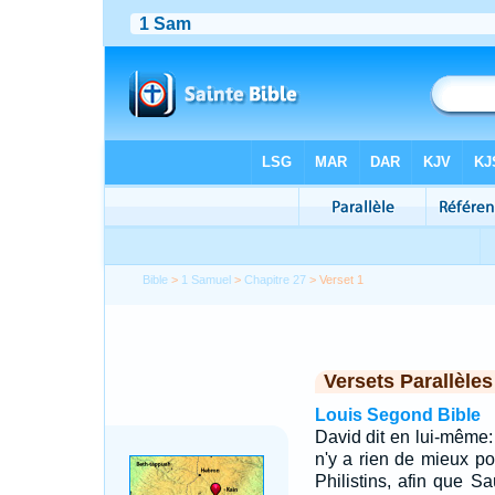
Bible
>
1 Samuel
>
Chapitre 27
> Verset 1
Versets Parallèles
Louis Segond Bible
David dit en lui-même: 
n'y a rien de mieux p
Philistins, afin que 