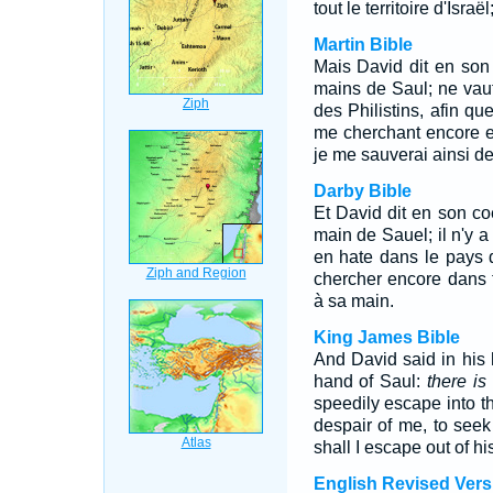
tout le territoire d'Isra
Martin Bible
Mais David dit en son 
mains de Saul; ne vau
des Philistins, afin qu
me cherchant encore e
je me sauverai ainsi d
Darby Bible
Et David dit en son coe
main de Sauel; il n'y 
en hate dans le pays 
chercher encore dans to
à sa main.
King James Bible
And David said in his 
hand of Saul:
there is
speedily escape into th
despair of me, to seek
shall I escape out of hi
English Revised Vers