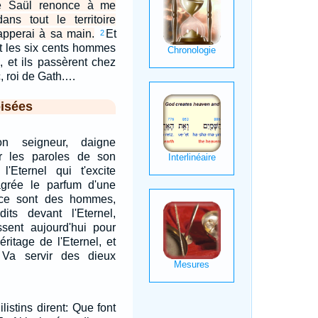
que Saül renonce à me
ans tout le territoire
happerai à sa main.
Et
2
et les six cents hommes
i, et ils passèrent chez
c, roi de Gath.…
isées
n seigneur, daigne
r les paroles de son
 l'Eternel qui t'excite
 agrée le parfum d'une
 ce sont des hommes,
dits devant l'Eternel,
ssent aujourd'hui pour
ritage de l'Eternel, et
 Va servir des dieux
listins dirent: Que font