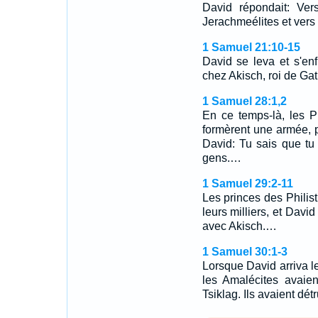
David répondait: Ver
Jerachmeélites et vers
1 Samuel 21:10-15
David se leva et s'enf
chez Akisch, roi de Ga
1 Samuel 28:1,2
En ce temps-là, les Ph
formèrent une armée, po
David: Tu sais que tu 
gens.…
1 Samuel 29:2-11
Les princes des Philist
leurs milliers, et Davi
avec Akisch.…
1 Samuel 30:1-3
Lorsque David arriva le
les Amalécites avaien
Tsiklag. Ils avaient dét