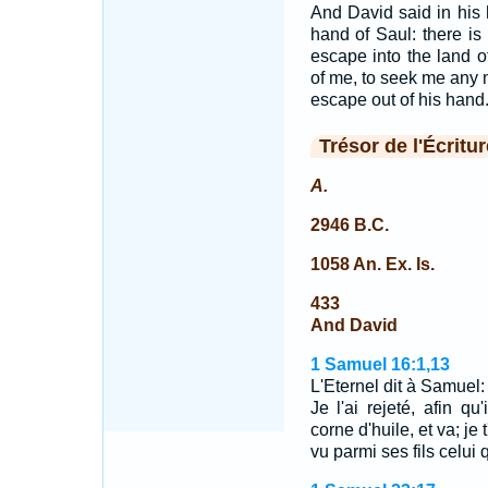
And David said in his 
hand of Saul: there is 
escape into the land of
of me, to seek me any mo
escape out of his hand
Trésor de l'Écritur
A.
2946 B.C.
1058 An. Ex. Is.
433
And David
1 Samuel 16:1,13
L'Eternel dit à Samuel
Je l'ai rejeté, afin qu
corne d'huile, et va; je 
vu parmi ses fils celui 