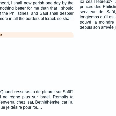
ici ces Hébreux? 
heart, I shall now perish one day by the
princes des Philist
nothing better for me than that I should
serviteur de Saül
 the Philistines; and Saul shall despair
longtemps qu'il est 
re in all the borders of Israel: so shall I
trouvé la moindre
.
depuis son arrivée j
e
: Quand cesseras-tu de pleurer sur Saül?
'il ne règne plus sur Israël. Remplis ta
t'enverrai chez Isaï, Bethléhémite, car j'ai
que je désire pour roi.…