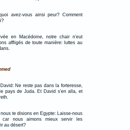
urquoi avez-vous ainsi peur? Comment
i?
rivée en Macédoine, notre chair n'eut
ns affligés de toute manière: luttes au
dans.
sumed
David: Ne reste pas dans la forteresse,
 le pays de Juda. Et David s'en alla, et
reth.
 nous te disions en Egypte: Laisse-nous
s, car nous aimons mieux servir les
r au désert?