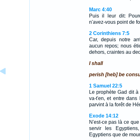
Marc 4:40
Puis il leur dit: Po
n'avez-vous point de fo
2 Corinthiens 7:5
Car, depuis notre ar
aucun repos; nous étio
dehors, craintes au de
I shall
perish [heb] be con
1 Samuel 22:5
Le prophète Gad dit à 
va-t'en, et entre dans
parvint à la forêt de Hé
Exode 14:12
N'est-ce pas là ce que
servir les Egyptien
Egyptiens que de mouri