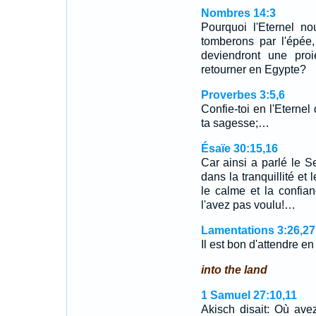
Nombres 14:3
Pourquoi l'Eternel no
tomberons par l'épée
deviendront une pro
retourner en Egypte?
Proverbes 3:5,6
Confie-toi en l'Eternel
ta sagesse;…
Ésaïe 30:15,16
Car ainsi a parlé le Sei
dans la tranquillité et
le calme et la confia
l'avez pas voulu!…
Lamentations 3:26,27
Il est bon d'attendre e
into the land
1 Samuel 27:10,11
Akisch disait: Où ave