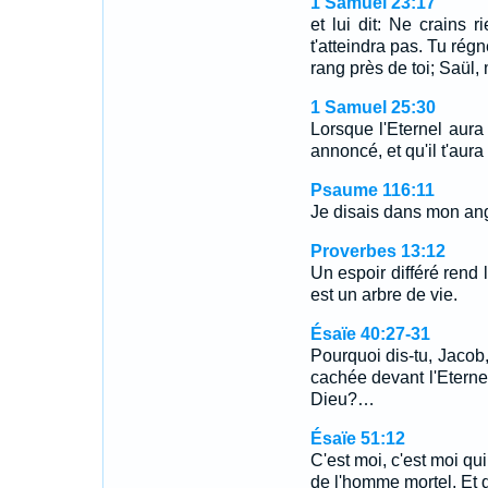
1 Samuel 23:17
et lui dit: Ne crains 
t'atteindra pas. Tu régn
rang près de toi; Saül, 
1 Samuel 25:30
Lorsque l'Eternel aura 
annoncé, et qu'il t'aura 
Psaume 116:11
Je disais dans mon an
Proverbes 13:12
Un espoir différé rend
est un arbre de vie.
Ésaïe 40:27-31
Pourquoi dis-tu, Jacob,
cachée devant l'Etern
Dieu?…
Ésaïe 51:12
C'est moi, c'est moi qu
de l'homme mortel, Et d