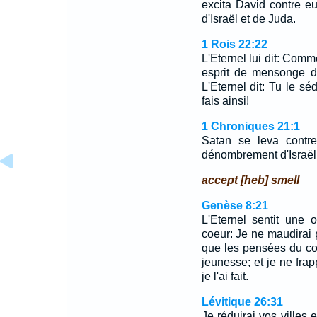
excita David contre e
d'Israël et de Juda.
1 Rois 22:22
L'Eternel lui dit: Comme
esprit de mensonge d
L'Eternel dit: Tu le sé
fais ainsi!
1 Chroniques 21:1
Satan se leva contre 
dénombrement d'Israël
accept [heb] smell
Genèse 8:21
L'Eternel sentit une 
coeur: Je ne maudirai 
que les pensées du c
jeunesse; et je ne frap
je l'ai fait.
Lévitique 26:31
Je réduirai vos villes 