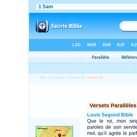
Bible
>
1 Samuel
>
Chapitre 26
> Verset 19
Versets Parallèles
Louis Segond Bible
Que le roi, mon seig
paroles de son serviteu
moi, qu'il agrée le pa