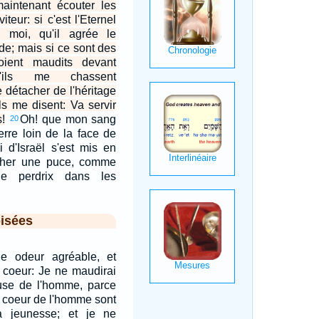
maintenant écouter les
teur: si c'est l'Eternel
re moi, qu'il agrée le
de; mais si ce sont des
oient maudits devant
qu'ils me chassent
 détacher de l'héritage
ils me disent: Va servir
s!
Oh! que mon sang
20
rre loin de la face de
oi d'Israël s'est mis en
cher une puce, comme
ne perdrix dans les
isées
une odeur agréable, et
n coeur: Je ne maudirai
ause de l'homme, parce
 coeur de l'homme sont
 jeunesse; et je ne