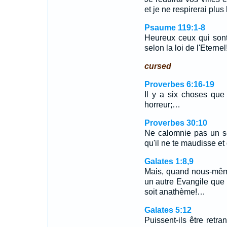
et je ne respirerai plu
Psaume 119:1-8
Heureux ceux qui sont
selon la loi de l'Eterne
cursed
Proverbes 6:16-19
Il y a six choses que 
horreur;…
Proverbes 30:10
Ne calomnie pas un se
qu'il ne te maudisse et
Galates 1:8,9
Mais, quand nous-mêm
un autre Evangile que 
soit anathème!…
Galates 5:12
Puissent-ils être retra