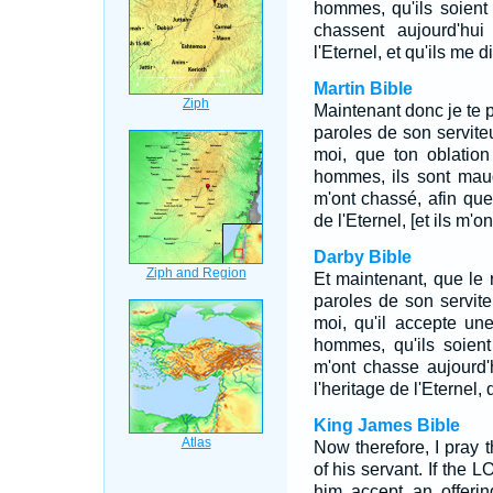
hommes, qu'ils soient 
chassent aujourd'hu
l'Eternel, et qu'ils me 
Martin Bible
Maintenant donc je te 
paroles de son serviteu
moi, que ton oblation
hommes, ils sont maudi
m'ont chassé, afin que 
de l'Eternel, [et ils m'o
Darby Bible
Et maintenant, que le r
paroles de son serviteur
moi, qu'il accepte une
hommes, qu'ils soient
m'ont chasse aujourd'
l'heritage de l'Eternel, 
King James Bible
Now therefore, I pray t
of his servant. If the 
him accept an offerin