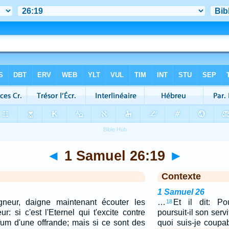
◄
1 Samuel 26:19
►
Contexte
1 Samuel 26
neur, daigne maintenant écouter les
…
Et il dit: P
18
r: si c'est l'Eternel qui t'excite contre
poursuit-il son servi
rfum d'une offrande; mais si ce sont des
quoi suis-je coup