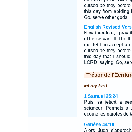
cursed
be
they before
this day from abiding 
Go, serve other gods.
English Revised Vers
Now therefore, I pray t
of his servant. If it be
me, let him accept an o
cursed be they before
this day that I should
LORD, saying, Go, serv
Trésor de l'Écritur
let my lord
1 Samuel 25:24
Puis, se jetant à ses
seigneur! Permets à t
écoute les paroles de t
Genèse 44:18
Alors Juda s'approc