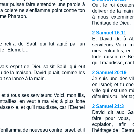
iteur puisse faire entendre une parole à
Oui, le roi écoute
a colère ne s'enflamme point contre ton
délivrer de la mai
omme Pharaon.
à nous exterminer
l'héritage de Dieu.
2 Samuel 16:11
Et David dit à Ab
se retira de Saül, qui fut agité par un
serviteurs: Voici, m
de l'Eternel.…
mes entrailles, en
forte raison ce Be
qu'il maudisse, car l'
ais esprit de Dieu saisit Saül, qui eut
eu de la maison. David jouait, comme les
2 Samuel 20:19
ait sa lance à la main.
Je suis une des vil
en Israël; et tu ch
ville qui est une m
et à tous ses serviteurs: Voici, mon fils,
détruirais-tu l'hérit
trailles, en veut à ma vie; à plus forte
2 Samuel 21:3
issez-le, et qu'il maudisse, car l'Eternel
David dit aux Gab
faire pour vous, 
expiation, afin
s'enflamma de nouveau contre Israël, et il
l'héritage de l'Etern