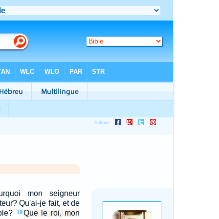
ourquoi mon seigneur
teur? Qu'ai-je fait, et de
able?
Que le roi, mon
19