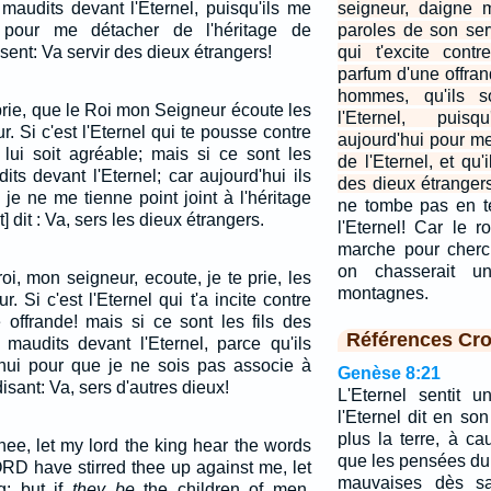
maudits devant l'Eternel, puisqu'ils me
seigneur, daigne 
i pour me détacher de l'héritage de
paroles de son servi
disent: Va servir des dieux étrangers!
qui t'excite cont
parfum d'une offran
hommes, qu'ils s
prie, que le Roi mon Seigneur écoute les
l'Eternel, puis
r. Si c'est l'Eternel qui te pousse contre
aujourd'hui pour me
 lui soit agréable; mais si ce sont les
de l'Eternel, et qu'
ts devant l'Eternel; car aujourd'hui ils
des dieux étranger
je ne me tienne point joint à l'héritage
ne tombe pas en te
nt] dit : Va, sers les dieux étrangers.
l'Eternel! Car le r
marche pour cher
on chasserait u
oi, mon seigneur, ecoute, je te prie, les
montagnes.
. Si c'est l'Eternel qui t'a incite contre
 offrande! mais si ce sont les fils des
Références Cro
 maudits devant l'Eternel, parce qu'ils
hui pour que je ne sois pas associe à
Genèse 8:21
disant: Va, sers d'autres dieux!
L'Eternel sentit 
l'Eternel dit en so
plus la terre, à c
hee, let my lord the king hear the words
que les pensées du
LORD have stirred thee up against me, let
mauvaises dès sa
g: but if
they be
the children of men,