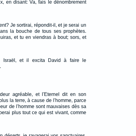
ux, en disant: Va, fais le dénombrement
nt? Je sortirai, répondit-il, et je serai un
ans la bouche de tous ses prophètes.
duiras, et tu en viendras à bout; sors, et
Israël, et il excita David à faire le
.
odeur agréable, et l'Eternel dit en son
plus la terre, à cause de l'homme, parce
oeur de l'homme sont mauvaises dès sa
perai plus tout ce qui est vivant, comme
en déserts, je ravagerai vos sanctuaires,