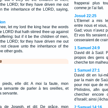
frapperai plus to
 the LORD; for they have driven me out
comme je l'ai fait.
in the inheritance of the LORD, saying,
Josué 22:25
L'Eternel a mis l
ion
entre nous et vous, 
hee, let my lord the king hear the words
Gad; vous n'avez po
 the LORD that hath stirred thee up against
Et vos fils seraient
ffering: but if it be the children of men,
cesseraient de crain
 the LORD; for they have driven me out
 not cleave unto the inheritance of the
1 Samuel 24:9
e other gods.
David dit à Saül: 
propos des gens qu
e
cherche ton malheu
1 Samuel 27:1
David dit en lui-m
par la main de Saül
 pieds, elle dit: A moi la faute, mon
pour moi que de m
a servante de parler à tes oreilles, et
Philistins, afin 
a servante.
chercher encore d
d'Israël; ainsi j'éc
ha de Joseph, et dit: De grâce, mon
2 Samuel 14:16