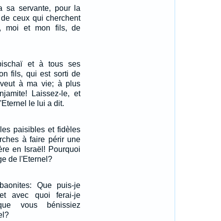
ra sa servante, pour la
n de ceux qui cherchent
, moi et mon fils, de
ischaï et à tous ses
on fils, qui est sorti de
 veut à ma vie; à plus
njamite! Laissez-le, et
Eternel le lui a dit.
les paisibles et fidèles
erches à faire périr une
ère en Israël! Pourquoi
age de l'Eternel?
aonites: Que puis-je
et avec quoi ferai-je
 que vous bénissiez
el?