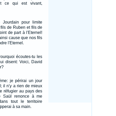
ut ce qui est vivant,
e Jourdain pour limite
fils de Ruben et fils de
int de part à l'Eternel!
 ainsi cause que nos fils
dre l'Eternel.
Pourquoi écoutes-tu les
i disent: Voici, David
r?
ême: je périrai un jour
; il n'y a rien de mieux
e réfugier au pays des
que Saül renonce à me
ans tout le territoire
happerai à sa main.