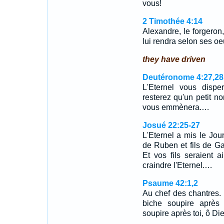
vous!
2 Timothée 4:14
Alexandre, le forgeron
lui rendra selon ses oe
they have driven
Deutéronome 4:27,28
L'Eternel vous dispe
resterez qu'un petit n
vous emmènera.…
Josué 22:25-27
L'Eternel a mis le Jour
de Ruben et fils de Gad
Et vos fils seraient 
craindre l'Eternel.…
Psaume 42:1,2
Au chef des chantres.
biche soupire après
soupire après toi, ô D