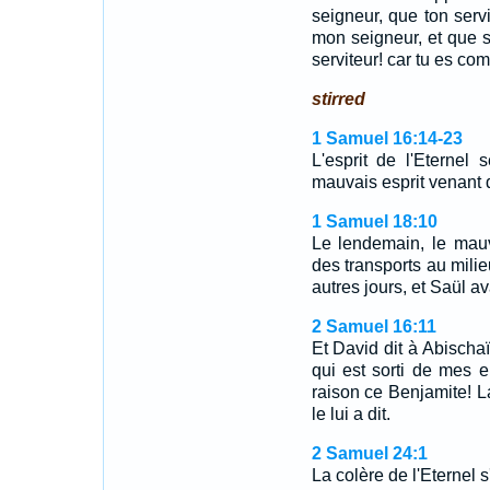
seigneur, que ton serv
mon seigneur, et que s
serviteur! car tu es c
stirred
1 Samuel 16:14-23
L'esprit de l'Eternel 
mauvais esprit venant 
1 Samuel 18:10
Le lendemain, le mauv
des transports au mili
autres jours, et Saül av
2 Samuel 16:11
Et David dit à Abischaï 
qui est sorti de mes en
raison ce Benjamite! La
le lui a dit.
2 Samuel 24:1
La colère de l'Eternel 