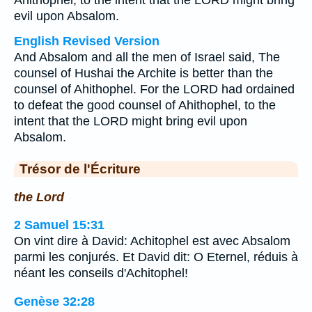
Ahithophel, to the intent that the LORD might bring
evil upon Absalom.
English Revised Version
And Absalom and all the men of Israel said, The
counsel of Hushai the Archite is better than the
counsel of Ahithophel. For the LORD had ordained
to defeat the good counsel of Ahithophel, to the
intent that the LORD might bring evil upon
Absalom.
Trésor de l'Écriture
the Lord
2 Samuel 15:31
On vint dire à David: Achitophel est avec Absalom
parmi les conjurés. Et David dit: O Eternel, réduis à
néant les conseils d'Achitophel!
Genèse 32:28