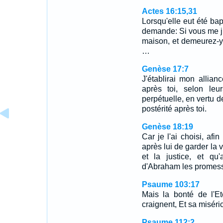
Actes 16:15,31
Lorsqu'elle eut été bapt
demande: Si vous me j
maison, et demeurez-y.
…
Genèse 17:7
J'établirai mon allian
après toi, selon leu
perpétuelle, en vertu de
postérité après toi.
Genèse 18:19
Car je l'ai choisi, afi
après lui de garder la v
et la justice, et qu'
d'Abraham les promesses 
Psaume 103:17
Mais la bonté de l'E
craignent, Et sa miséri
Psaume 112:2