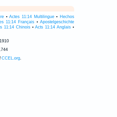
ire
•
Actes 11:14 Multilingue
•
Hechos
es 11:14 Français
•
Apostelgeschichte
s 11:14 Chinois
•
Acts 11:14 Anglais
•
 1910
1744
f
CCEL.org
.