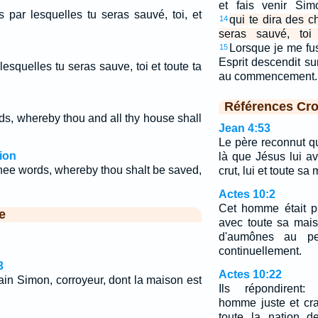
et fais venir Sim
 par lesquelles tu seras sauvé, toi, et
qui te dira des c
14
seras sauvé, toi
Lorsque je me fus
15
Esprit descendit s
lesquelles tu seras sauve, toi et toute ta
au commencement
Références Cro
ds, whereby thou and all thy house shall
Jean 4:53
Le père reconnut qu
ion
là que Jésus lui avai
hee words, whereby thou shalt be saved,
crut, lui et toute sa
Actes 10:2
Cet homme était pi
e
avec toute sa mais
d'aumônes au peu
continuellement.
3
Actes 10:22
tain Simon, corroyeur, dont la maison est
Ils répondirent: 
homme juste et cra
toute la nation d