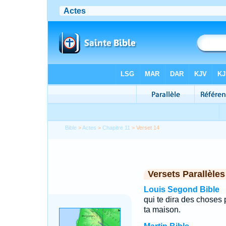
Bible
>
Actes
>
Chapitre 11
> Verset 14
Versets Parallèles
Louis Segond Bible
qui te dira des choses p
ta maison.