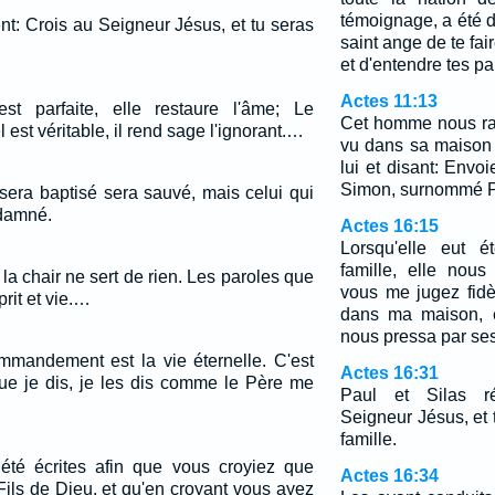
témoignage, a été d
nt: Crois au Seigneur Jésus, et tu seras
saint ange de te fa
et d'entendre tes pa
Actes 11:13
est parfaite, elle restaure l'âme; Le
Cet homme nous ra
 est véritable, il rend sage l'ignorant.…
vu dans sa maison 
lui et disant: Envoi
Simon, surnommé P
 sera baptisé sera sauvé, mais celui qui
ndamné.
Actes 16:15
Lorsqu'elle eut é
famille, elle nous
e; la chair ne sert de rien. Les paroles que
vous me jugez fidè
prit et vie.…
dans ma maison, e
nous pressa par ses
mmandement est la vie éternelle. C'est
Actes 16:31
ue je dis, je les dis comme le Père me
Paul et Silas ré
Seigneur Jésus, et t
famille.
été écrites afin que vous croyiez que
Actes 16:34
 Fils de Dieu, et qu'en croyant vous ayez