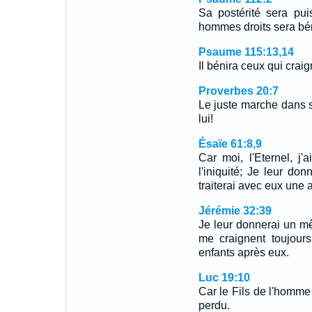
Sa postérité sera pui
hommes droits sera bé
Psaume 115:13,14
Il bénira ceux qui craig
Proverbes 20:7
Le juste marche dans s
lui!
Ésaïe 61:8,9
Car moi, l'Eternel, j'
l'iniquité; Je leur do
traiterai avec eux une 
Jérémie 32:39
Je leur donnerai un m
me craignent toujours
enfants après eux.
Luc 19:10
Car le Fils de l'homme 
perdu.