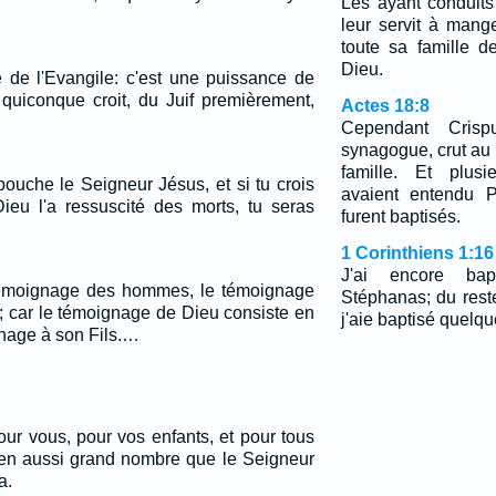
Les ayant conduits
leur servit à mange
toute sa famille d
Dieu.
e de l'Evangile: c'est une puissance de
 quiconque croit, du Juif premièrement,
Actes 18:8
Cependant Cris
synagogue, crut au
famille. Et plusi
bouche le Seigneur Jésus, et si tu crois
avaient entendu P
eu l'a ressuscité des morts, tu seras
furent baptisés.
1 Corinthiens 1:16
J'ai encore bap
témoignage des hommes, le témoignage
Stéphanas; du rest
; car le témoignage de Dieu consiste en
j'aie baptisé quelq
gnage à son Fils.…
ur vous, pour vos enfants, et pour tous
, en aussi grand nombre que le Seigneur
a.