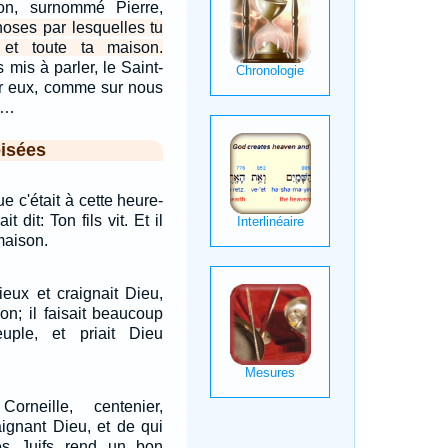
on, surnommé Pierre,
hoses par lesquelles tu
 et toute ta maison.
 mis à parler, le Saint-
ur eux, comme sur nous
.…
isées
e c'était à cette heure-
t dit: Ton fils vit. Et il
 maison.
eux et craignait Dieu,
on; il faisait beaucoup
ple, et priait Dieu
Corneille, centenier,
ignant Dieu, et de qui
es Juifs rend un bon