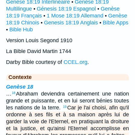
Genèse 18:19 Interlinéaire
•
Genèse 18:19
Multilingue
•
Génesis 18:19 Espagnol
•
Genèse
18:19 Français
•
1 Mose 18:19 Allemand
•
Genèse
18:19 Chinois
•
Genesis 18:19 Anglais
•
Bible Apps
•
Bible Hub
Version Louis Segond 1910
La Bible David Martin 1744
Darby Bible courtesy of
CCEL.org
.
Contexte
Genèse 18
…
Abraham deviendra certainement une nation
18
grande et puissante, et en lui seront bénies toutes
les nations de la terre.
Car je l'ai choisi, afin qu'il
19
ordonne à ses fils et à sa maison après lui de
garder la voie de l'Eternel, en pratiquant la droiture
et la justice, et qu'ainsi l'Eternel accomplisse en