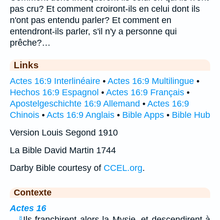
pas cru? Et comment croiront-ils en celui dont ils
n'ont pas entendu parler? Et comment en
entendront-ils parler, s'il n'y a personne qui
prêche?…
Links
Actes 16:9 Interlinéaire
•
Actes 16:9 Multilingue
•
Hechos 16:9 Espagnol
•
Actes 16:9 Français
•
Apostelgeschichte 16:9 Allemand
•
Actes 16:9
Chinois
•
Acts 16:9 Anglais
•
Bible Apps
•
Bible Hub
Version Louis Segond 1910
La Bible David Martin 1744
Darby Bible courtesy of
CCEL.org
.
Contexte
Actes 16
…
Ils franchirent alors la Mysie, et descendirent à
8