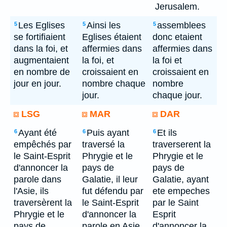
Jerusalem.
Les Eglises
Ainsi les
assemblees
5
5
5
se fortifiaient
Eglises étaient
donc etaient
dans la foi, et
affermies dans
affermies dans
augmentaient
la foi, et
la foi et
en nombre de
croissaient en
croissaient en
jour en jour.
nombre chaque
nombre
jour.
chaque jour.
LSG
MAR
DAR
Ayant été
Puis ayant
Et ils
6
6
6
empêchés par
traversé la
traverserent la
le Saint-Esprit
Phrygie et le
Phrygie et le
d'annoncer la
pays de
pays de
parole dans
Galatie, il leur
Galatie, ayant
l'Asie, ils
fut défendu par
ete empeches
traversèrent la
le Saint-Esprit
par le Saint
Phrygie et le
d'annoncer la
Esprit
pays de
parole en Asie.
d'annoncer la