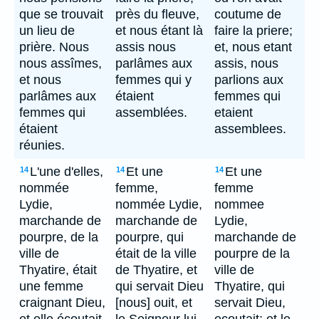
que se trouvait
près du fleuve,
coutume de
un lieu de
et nous étant là
faire la priere;
prière. Nous
assis nous
et, nous etant
nous assîmes,
parlâmes aux
assis, nous
et nous
femmes qui y
parlions aux
parlâmes aux
étaient
femmes qui
femmes qui
assemblées.
etaient
étaient
assemblees.
réunies.
L'une d'elles,
Et une
Et une
14
14
14
nommée
femme,
femme
Lydie,
nommée Lydie,
nommee
marchande de
marchande de
Lydie,
pourpre, de la
pourpre, qui
marchande de
ville de
était de la ville
pourpre de la
Thyatire, était
de Thyatire, et
ville de
une femme
qui servait Dieu
Thyatire, qui
craignant Dieu,
[nous] ouit, et
servait Dieu,