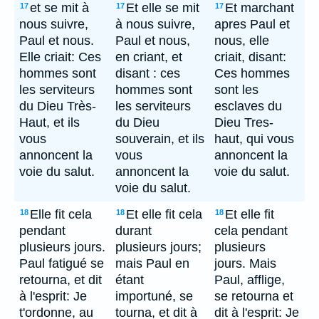
et se mit à
Et elle se mit
Et marchant
17
17
17
nous suivre,
à nous suivre,
apres Paul et
Paul et nous.
Paul et nous,
nous, elle
Elle criait: Ces
en criant, et
criait, disant:
hommes sont
disant : ces
Ces hommes
les serviteurs
hommes sont
sont les
du Dieu Très-
les serviteurs
esclaves du
Haut, et ils
du Dieu
Dieu Tres-
vous
souverain, et ils
haut, qui vous
annoncent la
vous
annoncent la
voie du salut.
annoncent la
voie du salut.
voie du salut.
Elle fit cela
Et elle fit cela
Et elle fit
18
18
18
pendant
durant
cela pendant
plusieurs jours.
plusieurs jours;
plusieurs
Paul fatigué se
mais Paul en
jours. Mais
retourna, et dit
étant
Paul, afflige,
à l'esprit: Je
importuné, se
se retourna et
t'ordonne, au
tourna, et dit à
dit à l'esprit: Je