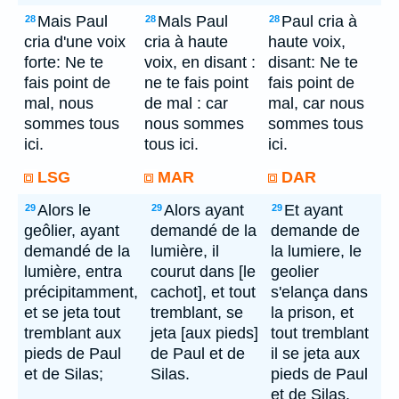
Mais Paul
Mals Paul
Paul cria à
28
28
28
cria d'une voix
cria à haute
haute voix,
forte: Ne te
voix, en disant :
disant: Ne te
fais point de
ne te fais point
fais point de
mal, nous
de mal : car
mal, car nous
sommes tous
nous sommes
sommes tous
ici.
tous ici.
ici.
LSG
MAR
DAR
Alors le
Alors ayant
Et ayant
29
29
29
geôlier, ayant
demandé de la
demande de
demandé de la
lumière, il
la lumiere, le
lumière, entra
courut dans [le
geolier
précipitamment,
cachot], et tout
s'elança dans
et se jeta tout
tremblant, se
la prison, et
tremblant aux
jeta [aux pieds]
tout tremblant
pieds de Paul
de Paul et de
il se jeta aux
et de Silas;
Silas.
pieds de Paul
et de Silas.