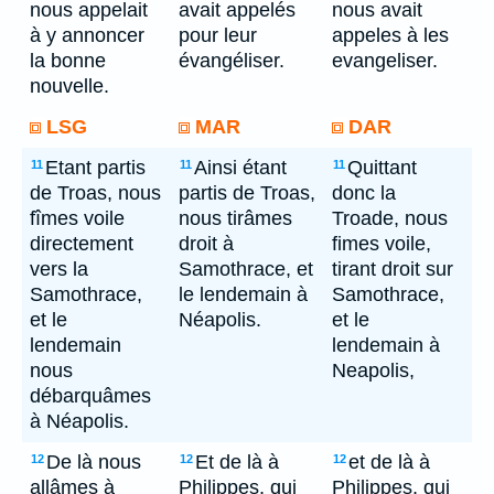
nous appelait
avait appelés
nous avait
à y annoncer
pour leur
appeles à les
la bonne
évangéliser.
evangeliser.
nouvelle.
LSG
MAR
DAR
Etant partis
Ainsi étant
Quittant
11
11
11
de Troas, nous
partis de Troas,
donc la
fîmes voile
nous tirâmes
Troade, nous
directement
droit à
fimes voile,
vers la
Samothrace, et
tirant droit sur
Samothrace,
le lendemain à
Samothrace,
et le
Néapolis.
et le
lendemain
lendemain à
nous
Neapolis,
débarquâmes
à Néapolis.
De là nous
Et de là à
et de là à
12
12
12
allâmes à
Philippes, qui
Philippes, qui