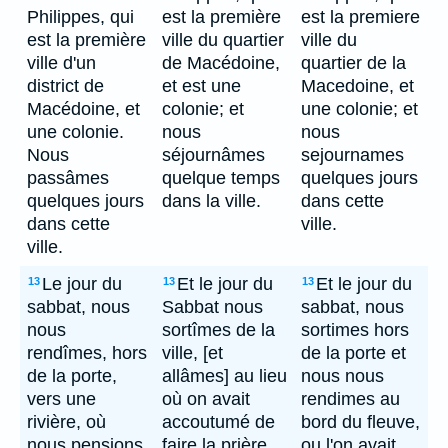
Philippes, qui
est la première
est la premiere
est la première
ville du quartier
ville du
ville d'un
de Macédoine,
quartier de la
district de
et est une
Macedoine, et
Macédoine, et
colonie; et
une colonie; et
une colonie.
nous
nous
Nous
séjournâmes
sejournames
passâmes
quelque temps
quelques jours
quelques jours
dans la ville.
dans cette
dans cette
ville.
ville.
Le jour du
Et le jour du
Et le jour du
13
13
13
sabbat, nous
Sabbat nous
sabbat, nous
nous
sortîmes de la
sortimes hors
rendîmes, hors
ville, [et
de la porte et
de la porte,
allâmes] au lieu
nous nous
vers une
où on avait
rendimes au
rivière, où
accoutumé de
bord du fleuve,
nous pensions
faire la prière,
ou l'on avait