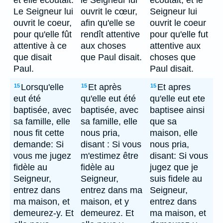
et elle écoutait.
le Seigneur lui
ecoutait; et le
Le Seigneur lui
ouvrit le cœur,
Seigneur lui
ouvrit le coeur,
afin qu'elle se
ouvrit le coeur
pour qu'elle fût
rendît attentive
pour qu'elle fut
attentive à ce
aux choses
attentive aux
que disait
que Paul disait.
choses que
Paul.
Paul disait.
Lorsqu'elle
Et après
Et apres
15
15
15
eut été
qu'elle eut été
qu'elle eut ete
baptisée, avec
baptisée, avec
baptisee ainsi
sa famille, elle
sa famille, elle
que sa
nous fit cette
nous pria,
maison, elle
demande: Si
disant : Si vous
nous pria,
vous me jugez
m'estimez être
disant: Si vous
fidèle au
fidèle au
jugez que je
Seigneur,
Seigneur,
suis fidele au
entrez dans
entrez dans ma
Seigneur,
ma maison, et
maison, et y
entrez dans
demeurez-y. Et
demeurez. Et
ma maison, et