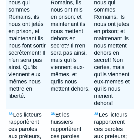
nous qui
Romains, ils
nous qui
sommes
nous ont mis
sommes
Romains, ils
en prison; et
Romains, ils
nous ont jetés
maintenant ils
nous ont jetes
en prison, et
nous mettent
en prison; et
maintenant ils
dehors en
maintenant ils
nous font sortir
secret? Il n'en
nous mettent
secrètement! Il
sera pas ainsi,
dehors en
n'en sera pas
mais qu'ils
secret! Non
ainsi. Qu'ils
viennent eux-
certes, mais
viennent eux-
mêmes, et
qu'ils viennent
mêmes nous
qu'ils nous
eux-memes et
mettre en
mettent dehors.
qu'ils nous
liberté.
menent
dehors!
Les licteurs
Et les
Les licteurs
38
38
38
rapportèrent
huissiers
rapporterent
ces paroles
rapportèrent
ces paroles
aux préteurs,
ces paroles
aux preteurs;