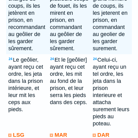
coups, ils les
de fouet, ils les
de coups, ils
jetèrent en
mirent en
les jeterent en
prison, en
prison, en
prison, en
recommandant
commandant
commandant
au geôlier de
au geôlier de
au geolier de
les garder
les garder
les garder
sûrement.
sûrement.
surement.
Le geôlier,
Et le [geôlier]
Celui-ci,
24
24
24
ayant reçu cet
ayant reçu cet
ayant reçu un
ordre, les jeta
ordre, les mit
tel ordre, les
dans la prison
au fond de la
jeta dans la
intérieure, et
prison, et leur
prison
leur mit les
serra les pieds
interieure et
ceps aux
dans des ceps.
attacha
pieds.
surement leurs
pieds au
poteau.
LSG
MAR
DAR