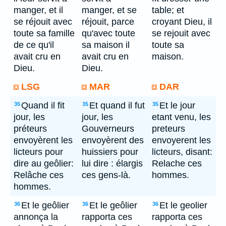
manger, et il
manger, et se
table; et
se réjouit avec
réjouit, parce
croyant Dieu, il
toute sa famille
qu'avec toute
se rejouit avec
de ce qu'il
sa maison il
toute sa
avait cru en
avait cru en
maison.
Dieu.
Dieu.
LSG
MAR
DAR
Quand il fit
Et quand il fut
Et le jour
35
35
35
jour, les
jour, les
etant venu, les
préteurs
Gouverneurs
preteurs
envoyèrent les
envoyèrent des
envoyerent les
licteurs pour
huissiers pour
licteurs, disant:
dire au geôlier:
lui dire : élargis
Relache ces
Relâche ces
ces gens-là.
hommes.
hommes.
Et le geôlier
Et le geôlier
Et le geolier
36
36
36
annonça la
rapporta ces
rapporta ces