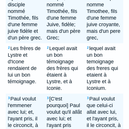
disciple
nommé
nomme
nommé
Timothée, fils
Timothee, fils
Timothée, fils
d'une femme
d'une femme
d'une femme
Juive, fidèle;
juive croyante,
juive fidèle et
mais d'un père
mais d'un pere
d'un père grec.
Grec;
grec,
Les frères de
Lequel avait
lequel avait
2
2
2
Lystre et
un bon
un bon
d'Icone
témoignage
temoignage
rendaient de
des frères qui
des freres qui
lui un bon
étaient à
etaient à
témoignage.
Lystre, et à
Lystre et à
Iconie.
Iconium.
Paul voulut
[C'est
Paul voulut
3
3
3
l'emmener
pourquoi] Paul
que celui-ci
avec lui; et,
voulut qu'il allât
allat avec lui,
l'ayant pris, il
avec lui; et
et l'ayant pris,
le circoncit, à
l'ayant pris
il le circoncit, à