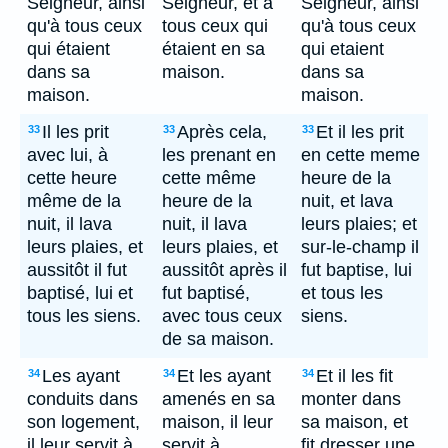
Seigneur, ainsi
Seigneur, et à
Seigneur, ainsi
qu'à tous ceux
tous ceux qui
qu'à tous ceux
qui étaient
étaient en sa
qui etaient
dans sa
maison.
dans sa
maison.
maison.
Il les prit
Après cela,
Et il les prit
33
33
33
avec lui, à
les prenant en
en cette meme
cette heure
cette même
heure de la
même de la
heure de la
nuit, et lava
nuit, il lava
nuit, il lava
leurs plaies; et
leurs plaies, et
leurs plaies, et
sur-le-champ il
aussitôt il fut
aussitôt après il
fut baptise, lui
baptisé, lui et
fut baptisé,
et tous les
tous les siens.
avec tous ceux
siens.
de sa maison.
Les ayant
Et les ayant
Et il les fit
34
34
34
conduits dans
amenés en sa
monter dans
son logement,
maison, il leur
sa maison, et
il leur servit à
servit à
fit dresser une