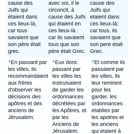
cause des
avec soi, il le
cause des
Juifs qui
circoncit, à
Juifs qui
étaient dans
cause des Juifs
etaient dans
ces lieux-là,
qui étaient en
ces lieux-là;
car tous
ces lieux-là :
car tous, ils
savaient que
car ils savaient
savaient que
son père était
tous que son
son pere etait
grec.
père était Grec.
Grec.
En passant par
Eux donc
Et comme ils
4
4
4
les villes, ils
passant par
passaient par
recommandaient
les villes les
les villes, ils
aux frères
instruisaient
leur remirent
d'observer les
de garder les
pour les
décisions des
ordonnances
garder, les
apôtres et des
décrétées par
ordonnances
anciens de
les Apôtres, et
etablies par
Jérusalem.
par les
les apotres et
Anciens de
les anciens
Jérusalem.
qui etaient à