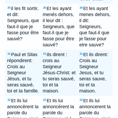
il les fit sortir,
Et les ayant
Et les ayant
30
30
30
et dit:
menés dehors,
menes dehors,
Seigneurs, que
il leur dit :
il dit:
faut-il que je
Seigneurs, que
Seigneurs,
fasse pour être
faut-il que je
que faut-il que
sauvé?
fasse pour être
je fasse pour
sauvé?
etre sauve?
Paul et Silas
Ils dirent :
Et ils dirent:
31
31
31
répondirent:
crois au
Crois au
Crois au
Seigneur
Seigneur
Seigneur
Jésus-Christ; et
Jesus, et tu
Jésus, et tu
tu seras sauvé,
seras sauve,
seras sauvé,
toi et ta
toi et ta
toi et ta famille.
maison.
maison.
Et ils lui
Et ils lui
Et ils lui
32
32
32
annoncèrent la
annoncèrent la
annoncerent la
parole du
parole du
parole du