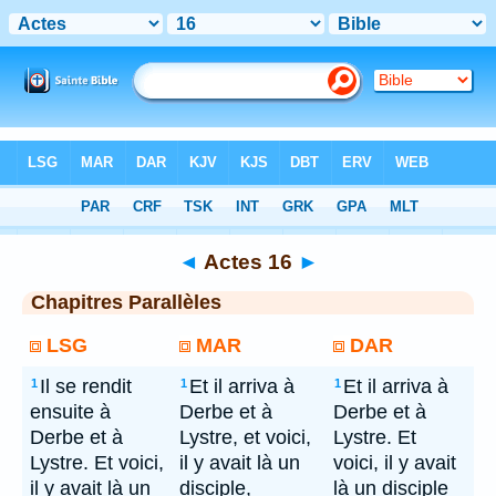
Bible
> Actes 16
◄
Actes 16
►
Chapitres Parallèles
LSG
MAR
DAR
Il se rendit
Et il arriva à
Et il arriva à
1
1
1
ensuite à
Derbe et à
Derbe et à
Derbe et à
Lystre, et voici,
Lystre. Et
Lystre. Et voici,
il y avait là un
voici, il y avait
il y avait là un
disciple,
là un disciple