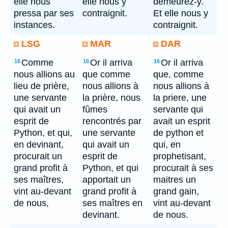
elle nous
elle nous y
demeurez-y.
pressa par ses
contraignit.
Et elle nous y
instances.
contraignit.
LSG
MAR
DAR
Comme
Or il arriva
Or il arriva
16
16
16
nous allions au
que comme
que, comme
lieu de prière,
nous allions à
nous allions à
une servante
la prière, nous
la priere, une
qui avait un
fûmes
servante qui
esprit de
rencontrés par
avait un esprit
Python, et qui,
une servante
de python et
en devinant,
qui avait un
qui, en
procurait un
esprit de
prophetisant,
grand profit à
Python, et qui
procurait à ses
ses maîtres,
apportait un
maitres un
vint au-devant
grand profit à
grand gain,
de nous,
ses maîtres en
vint au-devant
devinant.
de nous.