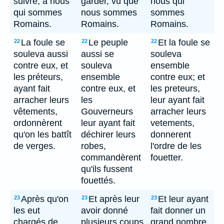
suivre, à nous
garder, vu que
nous qui
qui sommes
nous sommes
sommes
Romains.
Romains.
Romains.
La foule se
Le peuple
Et la foule se
22
22
22
souleva aussi
aussi se
souleva
contre eux, et
souleva
ensemble
les préteurs,
ensemble
contre eux; et
ayant fait
contre eux, et
les preteurs,
arracher leurs
les
leur ayant fait
vêtements,
Gouverneurs
arracher leurs
ordonnèrent
leur ayant fait
vetements,
qu'on les battît
déchirer leurs
donnerent
de verges.
robes,
l'ordre de les
commandèrent
fouetter.
qu'ils fussent
fouettés.
Après qu'on
Et après leur
Et leur ayant
23
23
23
les eut
avoir donné
fait donner un
chargés de
plusieurs coups
grand nombre