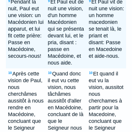
Pendant la
Et Paul eut de
Et Paul vit de
9
9
9
nuit, Paul eut
nuit une vision,
nuit une vision:
une vision: un
d'un homme
un homme
Macédonien lui
Macédonien
macedonien
apparut, et lui
qui se présenta
se tenait là, le
fit cette prière:
devant lui, et le
priant et
Passe en
pria, disant :
disant: Passe
Macédoine,
passe en
en Macedoine
secours-nous!
Macédoine, et
et aide-nous.
nous aide.
Après cette
Quand donc
Et quand il
10
10
10
vision de Paul,
il eut vu cette
eut vu la
nous
vision, nous
vision, aussitot
cherchâmes
tâchâmes
nous
aussitôt à nous
aussitôt d'aller
cherchames à
rendre en
en Macédoine,
partir pour la
Macédoine,
concluant de là
Macedoine,
concluant que
que le
concluant que
le Seigneur
Seigneur nous
le Seigneur