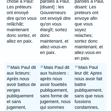
chose à Paul:
paroles à Paul,
paroles à Paul,
Les préteurs
[disant] : les
disant: Les
ont envoyé
Gouverneurs
preteurs ont
dire qu'on vous
ont envoyé dire
envoye afin
relâchât;
qu'on vous
que vous
maintenant
élargît; sortez
soyez
donc sortez, et
donc
relaches;
allez en paix.
maintenant, et
sortez donc
allez-vous-en
maintenant, et
en paix.
allez-vous-en
en paix.
Mais Paul dit
Mais Paul dit
Mais Paul
37
37
37
aux licteurs:
aux huissiers :
leur dit: Apres
Après nous
après nous
nous avoir fait
avoir battus de
avoir fouettés
battre
verges
publiquement,
publiquement,
publiquement
sans forme de
sans que nous
et sans
jugement, nous
fussions
jugement,
qui sommes
condamnes,