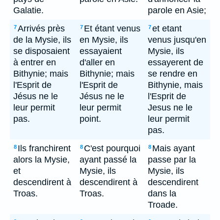
Galatie.
parole en Asie;
Arrivés près
Et étant venus
et etant
7
7
7
de la Mysie, ils
en Mysie, ils
venus jusqu'en
se disposaient
essayaient
Mysie, ils
à entrer en
d'aller en
essayerent de
Bithynie; mais
Bithynie; mais
se rendre en
l'Esprit de
l'Esprit de
Bithynie, mais
Jésus ne le
Jésus ne le
l'Esprit de
leur permit
leur permit
Jesus ne le
pas.
point.
leur permit
pas.
Ils franchirent
C'est pourquoi
Mais ayant
8
8
8
alors la Mysie,
ayant passé la
passe par la
et
Mysie, ils
Mysie, ils
descendirent à
descendirent à
descendirent
Troas.
Troas.
dans la
Troade.