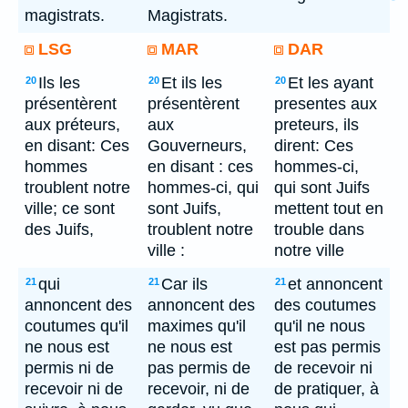
magistrats.
Magistrats.
LSG
MAR
DAR
Ils les
Et ils les
Et les ayant
20
20
20
présentèrent
présentèrent
presentes aux
aux préteurs,
aux
preteurs, ils
en disant: Ces
Gouverneurs,
dirent: Ces
hommes
en disant : ces
hommes-ci,
troublent notre
hommes-ci, qui
qui sont Juifs
ville; ce sont
sont Juifs,
mettent tout en
des Juifs,
troublent notre
trouble dans
ville :
notre ville
qui
Car ils
et annoncent
21
21
21
annoncent des
annoncent des
des coutumes
coutumes qu'il
maximes qu'il
qu'il ne nous
ne nous est
ne nous est
est pas permis
permis ni de
pas permis de
de recevoir ni
recevoir ni de
recevoir, ni de
de pratiquer, à