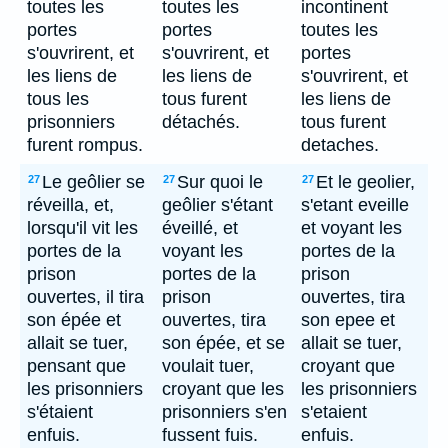
toutes les
toutes les
incontinent
portes
portes
toutes les
s'ouvrirent, et
s'ouvrirent, et
portes
les liens de
les liens de
s'ouvrirent, et
tous les
tous furent
les liens de
prisonniers
détachés.
tous furent
furent rompus.
detaches.
Le geôlier se
Sur quoi le
Et le geolier,
27
27
27
réveilla, et,
geôlier s'étant
s'etant eveille
lorsqu'il vit les
éveillé, et
et voyant les
portes de la
voyant les
portes de la
prison
portes de la
prison
ouvertes, il tira
prison
ouvertes, tira
son épée et
ouvertes, tira
son epee et
allait se tuer,
son épée, et se
allait se tuer,
pensant que
voulait tuer,
croyant que
les prisonniers
croyant que les
les prisonniers
s'étaient
prisonniers s'en
s'etaient
enfuis.
fussent fuis.
enfuis.