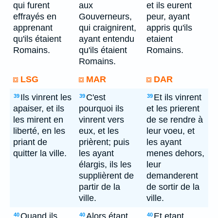
qui furent
aux
et ils eurent
effrayés en
Gouverneurs,
peur, ayant
apprenant
qui craignirent,
appris qu'ils
qu'ils étaient
ayant entendu
etaient
Romains.
qu'ils étaient
Romains.
Romains.
LSG
MAR
DAR
Ils vinrent les
C'est
Et ils vinrent
39
39
39
apaiser, et ils
pourquoi ils
et les prierent
les mirent en
vinrent vers
de se rendre à
liberté, en les
eux, et les
leur voeu, et
priant de
prièrent; puis
les ayant
quitter la ville.
les ayant
menes dehors,
élargis, ils les
leur
supplièrent de
demanderent
partir de la
de sortir de la
ville.
ville.
Quand ils
Alors étant
Et etant
40
40
40