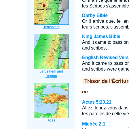
Or il arriva que le len
les Scribes s'assemblè
Darby Bible
Or il arriva que, le le
leurs scribes, s'assem
King James Bible
And it came to pass on 
and scribes,
English Revised Vers
And it came to pass on 
and scribes were gathe
Trésor de l'Écritur
on.
Actes 5:20,21
Allez, tenez-vous dans
les paroles de cette vi
Michée 2:1