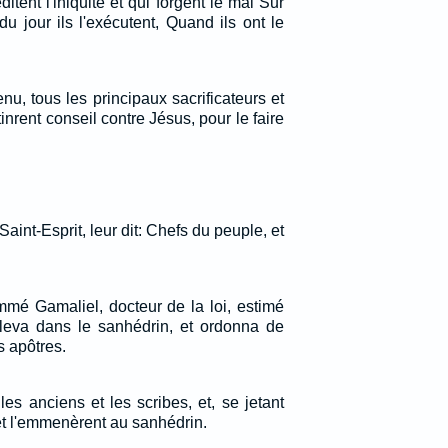
tent l'iniquité et qui forgent le mal Sur
u jour ils l'exécutent, Quand ils ont le
nu, tous les principaux sacrificateurs et
inrent conseil contre Jésus, pour le faire
Saint-Esprit, leur dit: Chefs du peuple, et
mmé Gamaliel, docteur de la loi, estimé
 leva dans le sanhédrin, et ordonna de
es apôtres.
les anciens et les scribes, et, se jetant
t, et l'emmenèrent au sanhédrin.