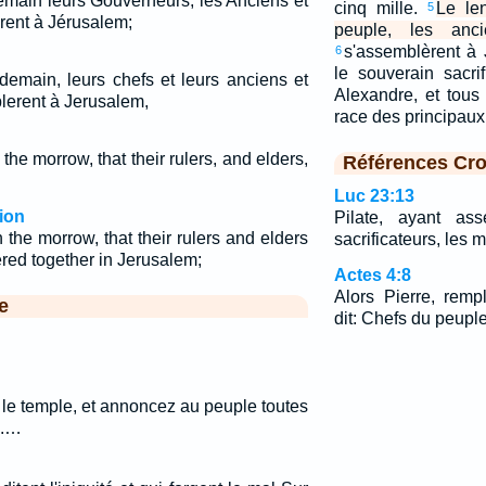
demain leurs Gouverneurs, les Anciens et
cinq mille.
Le le
5
rent à Jérusalem;
peuple, les anci
s'assemblèrent à
6
le souverain sacri
ndemain, leurs chefs et leurs anciens et
Alexandre, et tous
blerent à Jerusalem,
race des principaux
the morrow, that their rulers, and elders,
Références Cro
Luc 23:13
ion
Pilate, ayant ass
the morrow, that their rulers and elders
sacrificateurs, les m
red together in Jerusalem;
Actes 4:8
Alors Pierre, rempl
e
dit: Chefs du peuple
 le temple, et annoncez au peuple toutes
e.…