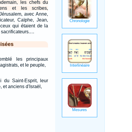
ndemain, les chefs du
ens et les scribes,
 Jérusalem, avec Anne,
ficateur, Caïphe, Jean,
 ceux qui étaient de la
 sacrificateurs.…
isées
emblé les principaux
agistrats, et le peuple,
i du Saint-Esprit, leur
, et anciens d'Israël,