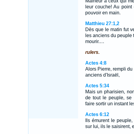
Malheur à ceux qui médi
leur couche! Au point d
pouvoir en main.
Matthieu 27:1,2
Dès que le matin fut ve
les anciens du peuple t
mourir.…
rulers.
Actes 4:8
Alors Pierre, rempli du 
anciens d'Israël,
Actes 5:34
Mais un pharisien, no
de tout le peuple, se
faire sortir un instant l
Actes 6:12
Ils émurent le peuple, 
sur lui, ils le saisiren