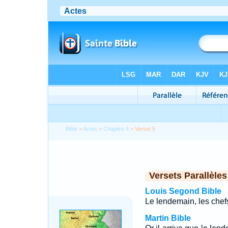
Bible
>
Actes
>
Chapitre 4
> Verset 5
Versets Parallèles
Louis Segond Bible
Le lendemain, les chefs
Martin Bible