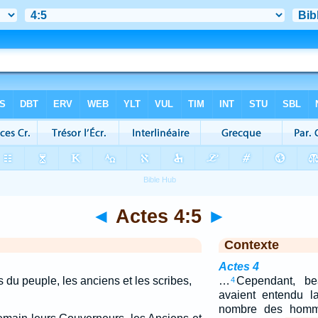
◄
Actes 4:5
►
Contexte
Actes 4
 du peuple, les anciens et les scribes,
…
Cependant, b
4
avaient entendu la
nombre des homme