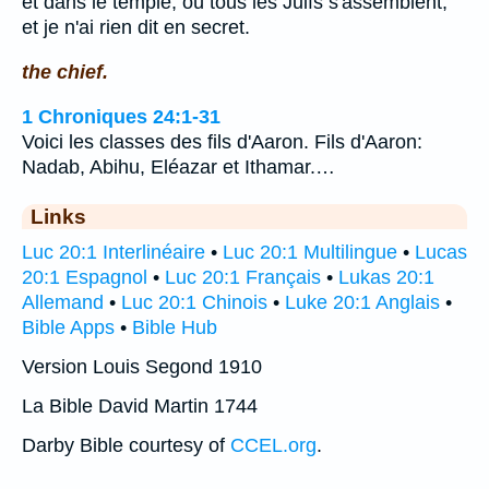
et dans le temple, où tous les Juifs s'assemblent,
et je n'ai rien dit en secret.
the chief.
1 Chroniques 24:1-31
Voici les classes des fils d'Aaron. Fils d'Aaron:
Nadab, Abihu, Eléazar et Ithamar.…
Links
Luc 20:1 Interlinéaire
•
Luc 20:1 Multilingue
•
Lucas
20:1 Espagnol
•
Luc 20:1 Français
•
Lukas 20:1
Allemand
•
Luc 20:1 Chinois
•
Luke 20:1 Anglais
•
Bible Apps
•
Bible Hub
Version Louis Segond 1910
La Bible David Martin 1744
Darby Bible courtesy of
CCEL.org
.