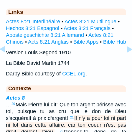
Links
Actes 8:21 Interlinéaire
•
Actes 8:21 Multilingue
•
Hechos 8:21 Espagnol
•
Actes 8:21 Français
•
Apostelgeschichte 8:21 Allemand
•
Actes 8:21
Chinois
•
Acts 8:21 Anglais
•
Bible Apps
•
Bible Hub
Version Louis Segond 1910
La Bible David Martin 1744
Darby Bible courtesy of
CCEL.org
.
Contexte
Actes 8
…
Mais Pierre lui dit: Que ton argent périsse avec
20
toi, puisque tu as cru que le don de Dieu
s'acquérait à prix d'argent!
Il n'y a pour toi ni part
21
ni lot dans cette affaire, car ton coeur n'est pas
droit devant Dieu.
Repens-toi donc de ta
22